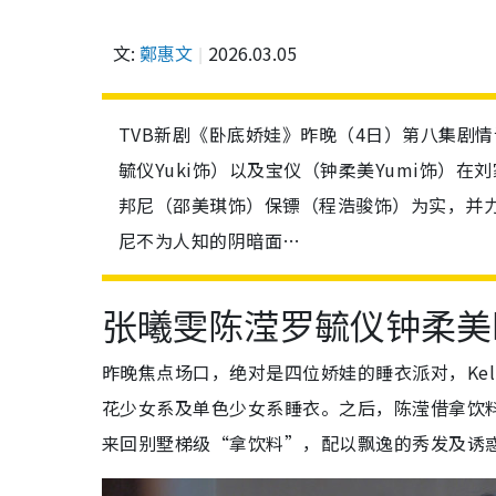
文:
鄭惠文
2026.03.05
TVB新剧《卧底娇娃》昨晚（4日）第八集剧情
毓仪Yuki饰）以及宝仪（钟柔美Yumi饰）
邦尼（邵美琪饰）保镖（程浩骏饰）为实，并
尼不为人知的阴暗面…
张曦雯陈滢罗毓仪钟柔美
昨晚焦点场口，绝对是四位娇娃的睡衣派对，Kell
花少女系及单色少女系睡衣。之后，陈滢借拿饮
来回别墅梯级“拿饮料”，配以飘逸的秀发及诱