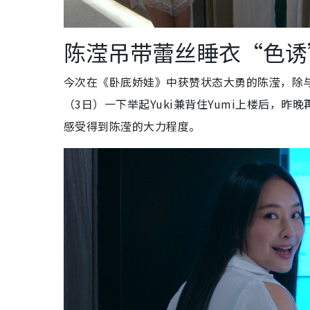
陈滢吊带蕾丝睡衣“色诱
今次在《卧底娇娃》中获赞状态大勇的陈滢，除与
（3日）一下举起Yuki兼背住Yumi上楼后，
感受得到陈滢的大力程度。