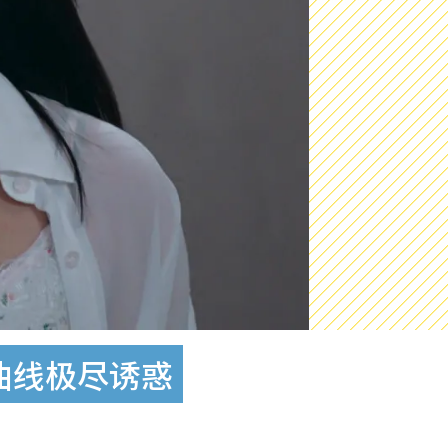
曲线极尽诱惑