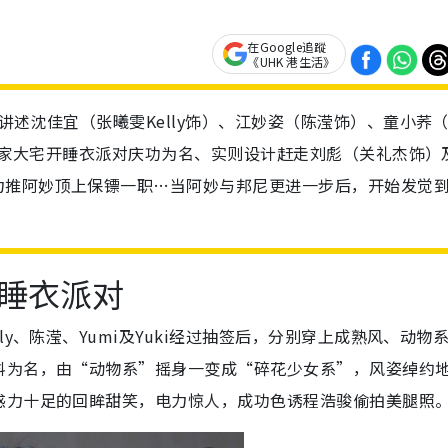
在Google追蹤
《UHK 港生活》
讲述沈佳宜（张曦雯Kelly饰）、江妙姿（陈滢饰）、童小荞
在刘家大宅开睡衣派对庆功为名、实则设计赶走刘彪（关礼杰饰）
力推阿妙顶上保镖一职…当阿妙与邦尼更进一步后，开始发觉
睡衣派对
y、陈滢、Yumi及Yuki经过抽签后，分别穿上成熟风、动物
料为名，由“动物系”摇身一变成“碎花少女系”，风姿绰约
惑力十足的回眸甜笑，电力惊人，成功色诱程浩骏偷拍美腿照