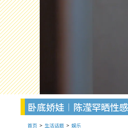
卧底娇娃︱陈滢罕晒性感
首页
生活话题
娱乐