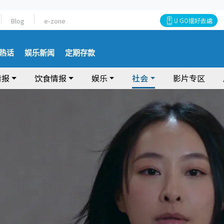
Blog
e-zone
U GO搵好去處
热话
娱乐新闻
定期存款
情报
饮食情报
娱乐
社会
影片专区