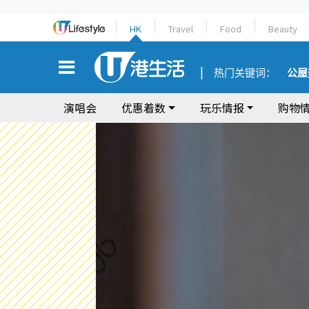
HK
Travel
Food
Beauty
热门关键词：
公屋
演唱会
优惠着数
玩乐情报
购物