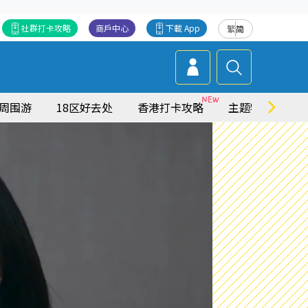
社群打卡攻略
商戶中心
下載 App
繁
简
周围游
18区好去处
香港打卡攻略
主题特集