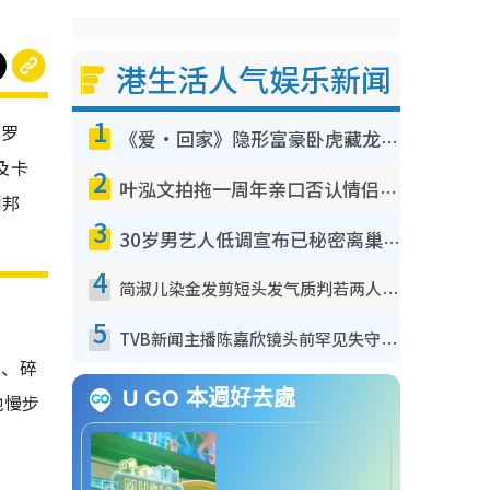
港生活人气娱乐新闻
1
（罗
《爱·回家》隐形富豪卧虎藏龙！盘点12位财气逼人的有钱艺人：这位美女3亿身家不愁做
及卡
2
叶泓文拍拖一周年亲口否认情侣关系？！被质疑感情造假竟称GM“普通同事”
到邦
3
30岁男艺人低调宣布已秘密离巢！人气急跌变失踪人口：“这几年过得并不容易”
4
简淑儿染金发剪短头发气质判若两人！吓坏老公麦大力都认不出：“你做什么？”
5
TVB新闻主播陈嘉欣镜头前罕见失守！遭林超英一句话突袭吓坏当场大笑
系、碎
U GO 本週好去處
地慢步
。