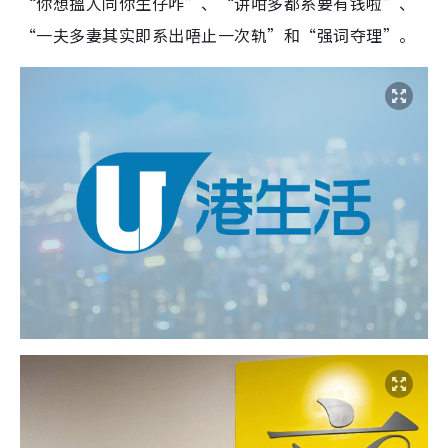
“你想搵人同你生仔咋”、“讲咁多都系要有钱啦”、
“一夫多妻其实即系出唔止一次轨”和“强词夺理”。