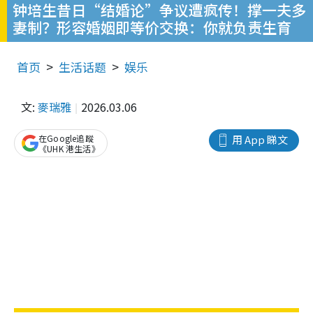
钟培生昔日“结婚论”争议遭疯传！撑一夫多
妻制？形容婚姻即等价交换：你就负责生育
首页
生活话题
娱乐
文:
麥瑞雅
2026.03.06
在Google追蹤
用 App 睇文
《UHK 港生活》