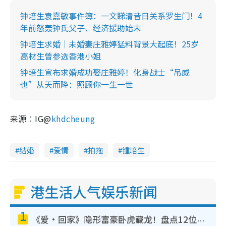
钟培生袁嘉敏事件簿：一文睇清昔日关系罗生门！4
年前怒轰钟氏父子、经济援助始末
钟培生求婚｜未婚妻庄雅婷猛料背景大起底！25岁
高材生曾参选香港小姐
钟培生宣布求婚成功娶庄雅婷！化身战士“吊威
也”从天而降：照顾你一生一世
来源︰IG@
khdcheung
结婚
爱情
拍拖
锺培生
港生活人气娱乐新闻
1
《爱·回家》隐形富豪卧虎藏龙！盘点12位财气逼人的有钱艺人：这位美女3亿身家不愁做