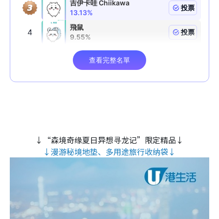
↓“森境奇缘夏日异想寻龙记”限定精品↓
↓漫游秘境地垫、多用途旅行收纳袋↓