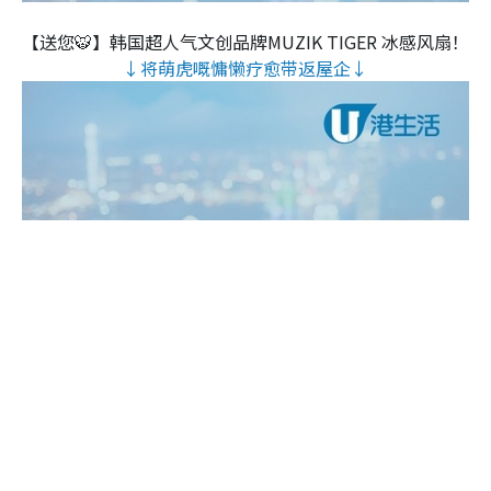
【送您🐯】韩国超人气文创品牌MUZIK TIGER 冰感风扇！
↓将萌虎嘅慵懒疗愈带返屋企↓