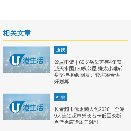
相关文章
热话
公屋申请｜60岁岳母苦等4年获
派天水围130呎公屋 嫌太小难转
身坚持拒绝 网友：套房凑合讲
好划算
社会
长者超市优惠懒人包2026︱全港
9大连锁超市凭长者卡低至88折
百佳惠康逢周三9折！