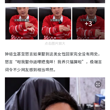
+3
点击图片放大
钟培生甚至怒言如果娶到这类女性回家完全没有用处，
怒言“咁我娶你返嚟把鬼咩！我养只猫算啦”，极端言
词令不少网友感到相当哗然。