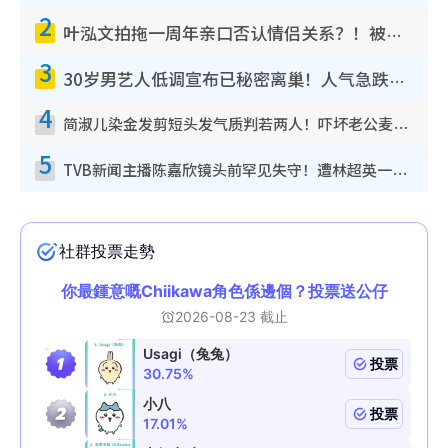
2
叶泓文拍拖一周年亲口否认情侣关系？！被质疑感情造假竟称GM“普通同事”
3
30岁男艺人低调宣布已秘密离巢！人气急跌变失踪人口：“这几年过得并不容易”
4
简淑儿染金发剪短头发气质判若两人！吓坏老公麦大力都认不出：“你做什么？”
5
TVB新闻主播陈嘉欣镜头前罕见失守！遭林超英一句话突袭吓坏当场大笑