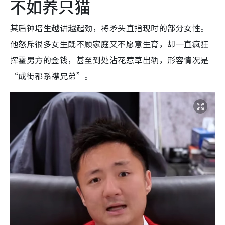
不如养只猫
其后钟培生越讲越起劲，将矛头直指现时的部分女性。
他怒斥很多女生既不顾家庭又不愿意生育，却一直疯狂
挥霍男方的金钱，甚至到处沾花惹草出轨，形容情况是
“成街都系襟兄弟”。