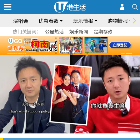
演唱会
优惠着数
玩乐情报
购物情报
热门关键词：
公屋热话
娱乐新闻
定期存款