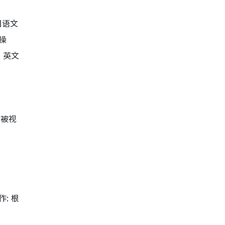
国语文
操
，英文
别被视
: 根