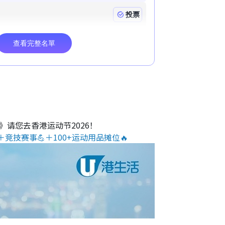
O》请您去香港运动节2026！
＋竞技赛事💪＋100+运动用品摊位🔥