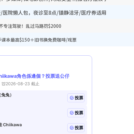
所/医院懒人包，夜诊至8点/镇静洁牙/医疗券适用
专注驾驶！乱过马路罚$2000
手课本最高$150＋旧书换免费咖啡/戏票