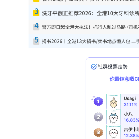
3
洗牙平靓正推荐2026：全港10大牙科诊
4
警方即日起全港大执法！抓行人乱过马路+司机不
5
捐书2026︱全港13大捐书/卖书地点懒人包 二