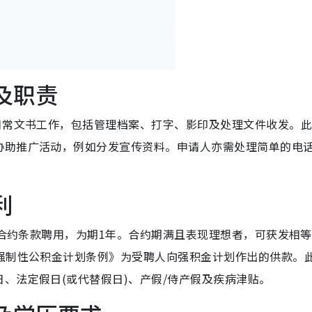
及职责
日常文书工作，包括管理档案、打字、影印及处理文件收发。
协助推广活动，例如分发宣传资料。申请人亦需处理简单的电
利
务员合约条款聘用，为期1年。合约期满且表现理想者，可获发相
《强制性公积金计划条例》为受聘人向强积金计划作出的供款。
、法定假日(或代替假日)、产假/侍产假及疾病津贴。