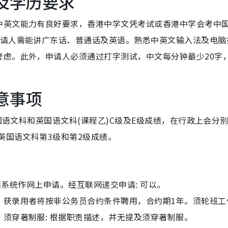
及学历要求
中英文能力有良好要求，香港中学文凭考试或香港中学会考中
申请人需能讲广东话、普通话及英语。熟悉中英文输入法及电脑
考虑。此外，申请人必须通过打字测试，中文每分钟最少20字
意事项
中国语文科和英国语文科(课程乙)C级及E级成绩，在行政上会分
英国语文科第3级和第2级成绩。
申请系统作网上申请。经互联网递交申请: 可以。
获录用者将按非公务员合约条件聘用，合约期1年。须轮班工作
须穿著制服: 根据职责描述，并无提及须穿著制服。