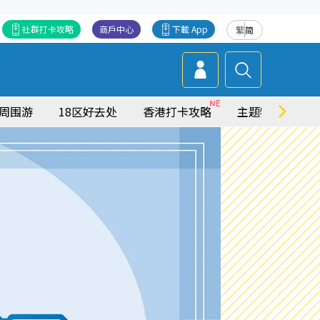
社群打卡攻略
商戶中心
下載 App
繁
简
周围游
18区好去处
香港打卡攻略
主题特集