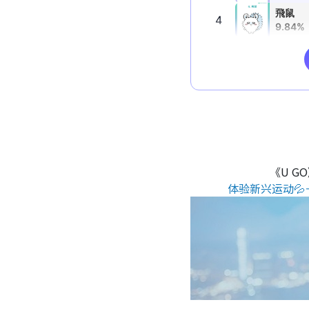
《U G
体验新兴运动💦