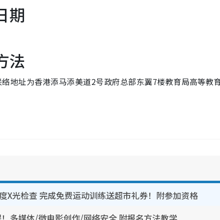
日期
方法
询。联络地址为香港添马添美道2号政府总部东翼7楼教育局高等教
密度X光检查 完成免费运动训练送超市礼券！附参加资格
！多媒体/微电影创作/网络安全 附报名方法教学