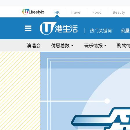
HK
Travel
Food
Beauty
热门关键词：
公屋
演唱会
优惠着数
玩乐情报
购物