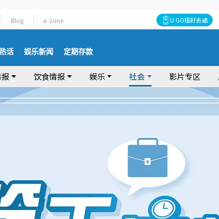
Blog
e-zone
U GO搵好去處
热话
娱乐新闻
定期存款
情报
饮食情报
娱乐
社会
影片专区