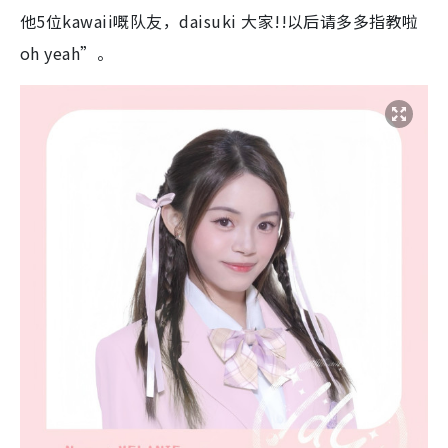
他5位kawaii嘅队友，daisuki 大家!!以后请多多指教啦
oh yeah”。