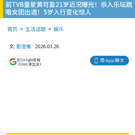
前TVB童星黄可盈21岁近况曝光！杀入乐坛跳
唱女团出道！5岁入行变化惊人
首页
生活话题
娱乐
文:
劉澄儀
2026.03.26
在Google追蹤
用 App 睇文
《UHK 港生活》