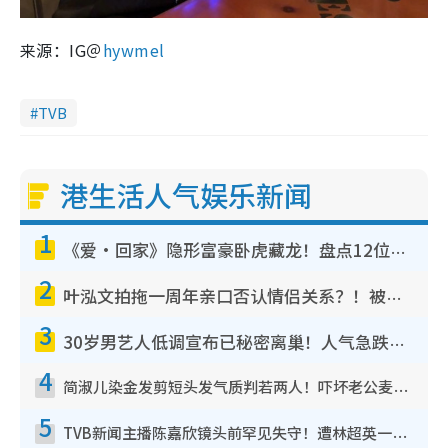
来源：IG＠
hywmel
TVB
港生活人气娱乐新闻
1
《爱·回家》隐形富豪卧虎藏龙！盘点12位财气逼人的有钱艺人：这位美女3亿身家不愁做
2
叶泓文拍拖一周年亲口否认情侣关系？！被质疑感情造假竟称GM“普通同事”
3
30岁男艺人低调宣布已秘密离巢！人气急跌变失踪人口：“这几年过得并不容易”
4
简淑儿染金发剪短头发气质判若两人！吓坏老公麦大力都认不出：“你做什么？”
5
TVB新闻主播陈嘉欣镜头前罕见失守！遭林超英一句话突袭吓坏当场大笑