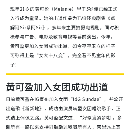
现年21岁的黄可盈（Melanie）早于5岁便已经正式
入行成为童星。她的出道作品为TVB经典剧集《点
解阿Sir系阿Sir》，多年来主要拍摄电视剧，同时积
极参与广告、电影及教育电视等幕前演出。今年，
黄可盈更加入女团成功出道，如今亭亭玉立的样子
可称得上是“女大十八变”，完全看不见童年的影
子！
黄可盈加入女团成功出道
日前黄可盈在IG宣布加入女团“IdG Sundae”，并公开
出道歌《新新地》，成功由演员转型女团唱跳歌手，正
式踏上偶像之路。黄可盈配文道：“好似发紧梦咁 ，多
谢所有一路以来支持同鼓励过我嘅所有人，感恩遇上其