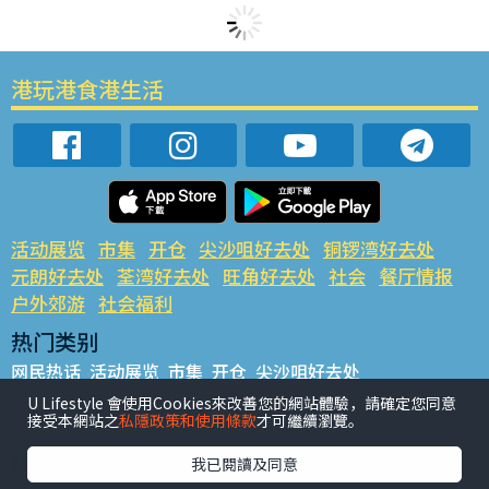
港玩港食港生活
活动展览
市集
开仓
尖沙咀好去处
铜锣湾好去处
元朗好去处
荃湾好去处
旺角好去处
社会
餐厅情报
户外郊游
社会福利
热门类别
网民热话
活动展览
市集
开仓
尖沙咀好去处
铜锣湾好去处
元朗好去处
荃湾好去处
旺角好去处
社会
U Lifestyle 會使用Cookies來改善您的網站體驗，請確定您同意
接受本網站之
私隱政策和使用條款
才可繼續瀏覽。
餐厅情报
户外郊游
热门标签
我已閱讀及同意