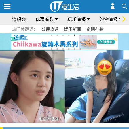
演唱会
优惠着数
玩乐情报
购物情报
热门关键词：
公屋热话
娱乐新闻
定期存款