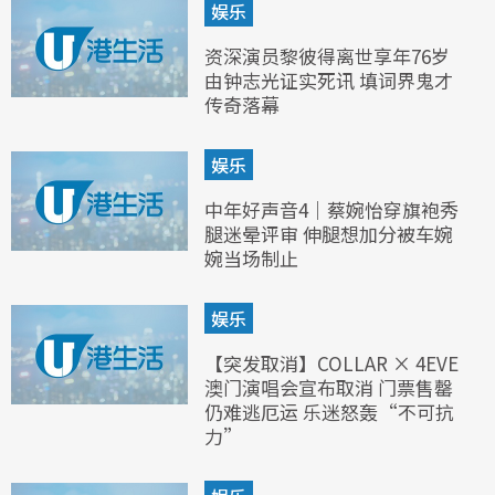
娱乐
资深演员黎彼得离世享年76岁
由钟志光证实死讯 填词界鬼才
传奇落幕
娱乐
中年好声音4｜蔡婉怡穿旗袍秀
腿迷晕评审 伸腿想加分被车婉
婉当场制止
娱乐
【突发取消】COLLAR × 4EVE
澳门演唱会宣布取消 门票售罄
仍难逃厄运 乐迷怒轰“不可抗
力”