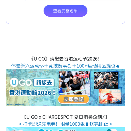
《U GO》请您去香港运动节2026！
体验新兴运动💦＋竞技赛事💪＋100+运动用品摊位🔥
【U GO x CHARGESPOT 夏日消暑企划⚡】
> 打卡即送充电券！限量1000张🔋送完即止 <