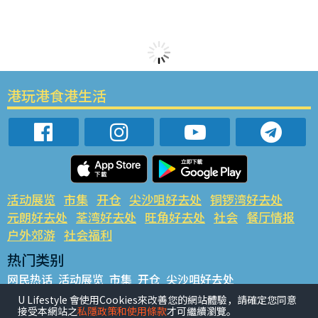
港玩港食港生活
活动展览
市集
开仓
尖沙咀好去处
铜锣湾好去处
元朗好去处
荃湾好去处
旺角好去处
社会
餐厅情报
户外郊游
社会福利
热门类别
网民热话
活动展览
市集
开仓
尖沙咀好去处
铜锣湾好去处
元朗好去处
荃湾好去处
旺角好去处
社会
U Lifestyle 會使用Cookies來改善您的網站體驗，請確定您同意
接受本網站之
私隱政策和使用條款
才可繼續瀏覽。
餐厅情报
户外郊游