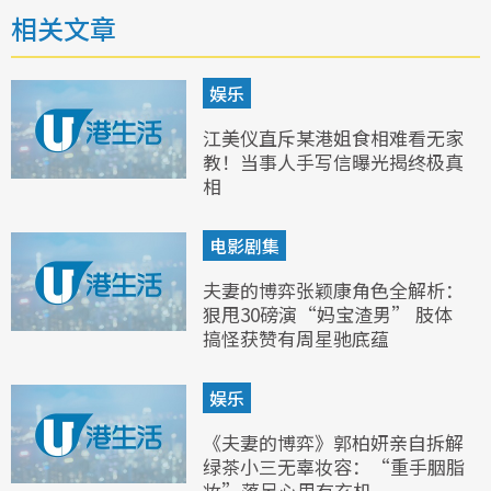
相关文章
娱乐
江美仪直斥某港姐食相难看无家
教！当事人手写信曝光揭终极真
相
电影剧集
夫妻的博弈张颖康角色全解析：
狠甩30磅演“妈宝渣男” 肢体
搞怪获赞有周星驰底蕴
娱乐
《夫妻的博弈》郭柏妍亲自拆解
绿茶小三无辜妆容：“重手胭脂
妆”落足心思有玄机