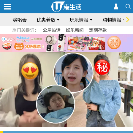
演唱会
优惠着数
玩乐情报
购物情报
热门关键词：
公屋热话
娱乐新闻
定期存款