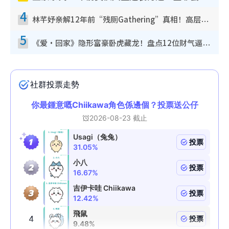
4
林芊妤亲解12年前“残厕Gathering”真相！高层解约一句话重创尊严，至今拒返TVB
5
《爱·回家》隐形富豪卧虎藏龙！盘点12位财气逼人的有钱艺人：这位美女3亿身家不愁做