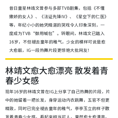
昔日童星林靖文曾参与多部TVB剧集，包括《不懂
撒娇的女人》、《法证先锋IV》、《星空下的仁医》
等，年纪小小的她凭精湛的哭戏令人印象深刻，一
度成为TVB“御用喊包”。转眼间，林靖文已踏入
16岁，不但褪去童年的稚气，少女的模样可说是愈
大愈靓，IG一段热舞片段更惊艳大批网友！
林靖文愈大愈漂亮 散发着青
春少女感
现年16岁的林靖文曾在IG上分享了自己热舞的片段，片
中的她留着一把长发，身穿运动内衣跳舞，五官不但更
精致，同时已完全褪去童年的稚气，亭亭玉立的样子散
发着青春少女感，看起来相当可人，果然愈大愈漂亮。