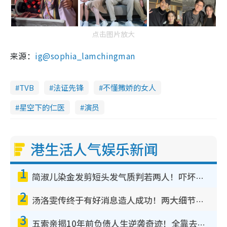
点击图片放大
来源：
ig@sophia_lamchingman
TVB
法证先锋
不懂撒娇的女人
星空下的仁医
演员
港生活人气娱乐新闻
1
简淑儿染金发剪短头发气质判若两人！吓坏老公麦大力都认不出：“你做什么？”
2
汤洛雯传终于有好消息造人成功！两大细节曝孕味极浓引猜测：大肚婆先会咁！
3
五索亲揭10年前负债人生逆袭奇迹！全靠去一地方转运后即遇上马先生