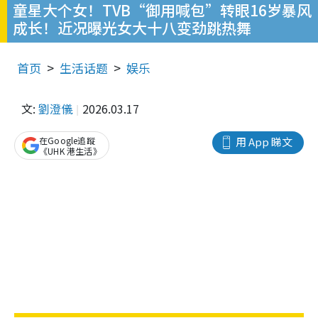
童星大个女！TVB“御用喊包”转眼16岁暴风
成长！近况曝光女大十八变劲跳热舞
首页
生活话题
娱乐
文:
劉澄儀
2026.03.17
在Google追蹤
用 App 睇文
《UHK 港生活》