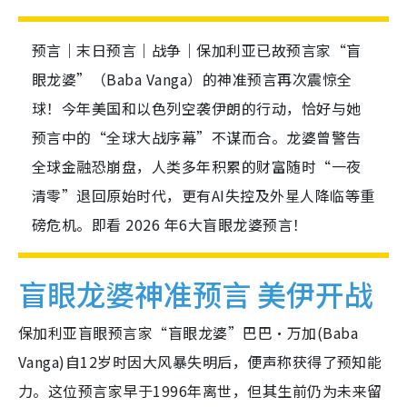
预言｜末日预言｜战争｜保加利亚已故预言家“盲
眼龙婆”（Baba Vanga）的神准预言再次震惊全
球！今年美国和以色列空袭伊朗的行动，恰好与她
预言中的“全球大战序幕”不谋而合。龙婆曾警告
全球金融恐崩盘，人类多年积累的财富随时“一夜
清零”退回原始时代，更有AI失控及外星人降临等重
磅危机。即看 2026 年6大盲眼龙婆预言！
盲眼龙婆神准预言 美伊开战
保加利亚盲眼预言家“盲眼龙婆”巴巴·万加(Baba
Vanga)自12岁时因大风暴失明后，便声称获得了预知能
力。这位预言家早于1996年离世，但其生前仍为未来留