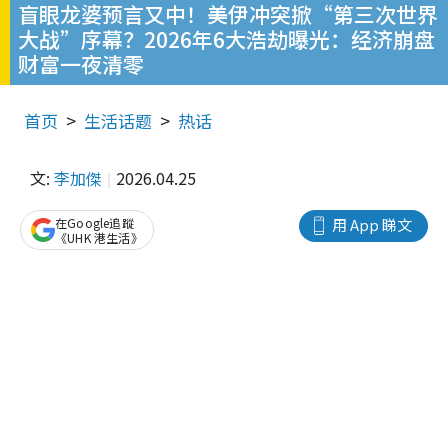
盲眼龙婆预言又中！美伊冲突掀“第三次世界
大战”序幕？2026年6大浩劫曝光：经济崩盘
财富一夜清零
首页
生活话题
热话
文:
李加傑
2026.04.25
在Google追蹤
用 App 睇文
《UHK 港生活》