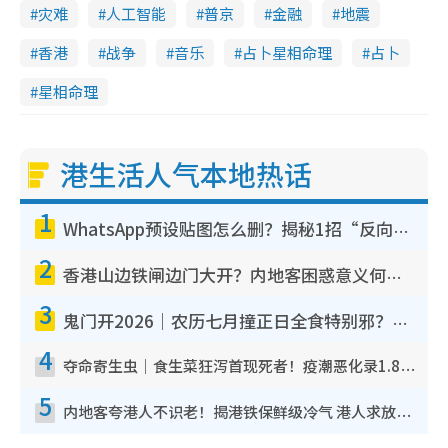
灾难
人工智能
普京
金融
地震
香港
战争
音乐
占卜星相命理
占卜
星相命理
港生活人气本地热话
1
WhatsApp预设贴图怎么删？揭秘1招“反向操作”还原简洁界面 附3步实测教程
2
香港山边铁闸边门大开？内地客困惑意义何在！网友神回复：这种叫法理性防御
3
鬼门开2026｜农历七月撞正日全食特别邪？专家警告切忌做一事！揭4大禁忌+2招保平安
4
夺命寄生虫｜食生菜狂泻首现死者！疫潮恶化录1.8万宗病例 揭洗菜3大谬误
5
内地客夸港人不识老！揭港铁保鲜级冷气 港人求放过：别投诉