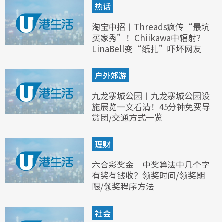
热话
淘宝中招︱Threads疯传“最坑
买家秀”！Chiikawa中辐射？
LinaBell变“纸扎”吓坏网友
户外郊游
九龙寨城公园︱九龙寨城公园设
施展览一文看清！45分钟免费导
赏团/交通方式一览
理财
六合彩奖金︱中奖算法中几个字
有奖有钱收？领奖时间/领奖期
限/领奖程序方法
社会