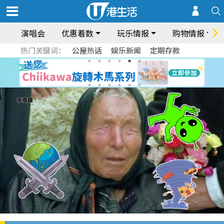
演唱会
优惠着数
玩乐情报
购物情报
热门关键词：
公屋热话
娱乐新闻
定期存款