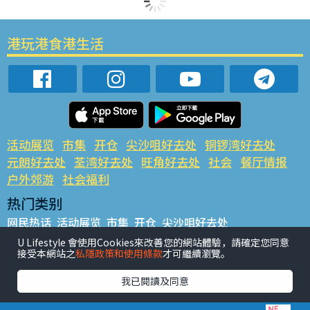
港玩港食港生活
活动展览
市集
开仓
尖沙咀好去处
铜锣湾好去处
元朗好去处
荃湾好去处
旺角好去处
社会
餐厅情报
户外郊游
社会福利
热门类别
网民热话
活动展览
市集
开仓
尖沙咀好去处
铜锣湾好去处
元朗好去处
荃湾好去处
旺角好去处
社会
U Lifestyle 會使用Cookies來改善您的網站體驗，請確定您同意
接受本網站之
私隱政策和使用條款
才可繼續瀏覽。
餐厅情报
户外郊游
热门标签
我已閱讀及同意
#UGO揾好去处
#人气活动推介
#美食社群热话