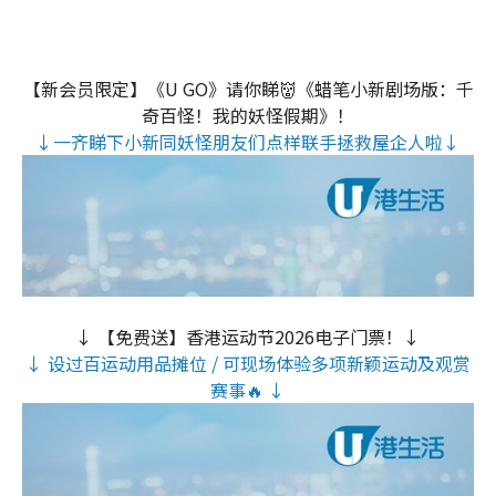
【新会员限定】《U GO》请你睇👹《蜡笔小新剧场版：千
奇百怪！我的妖怪假期》！
↓一齐睇下小新同妖怪朋友们点样联手拯救屋企人啦↓
↓ 【免费送】香港运动节2026电子门票！↓
↓ 设过百运动用品摊位 / 可现场体验多项新颖运动及观赏
赛事🔥 ↓