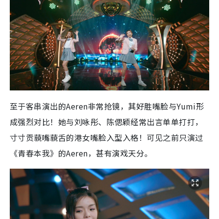
至于客串演出的Aeren非常抢镜，其好胜嘴脸与Yumi形
成强烈对比！她与刘咏彤、陈偲颖经常出言单单打打，
寸寸贡藐嘴藐舌的港女嘴脸入型入格！可见之前只演过
《青春本我》的Aeren，甚有演戏天分。