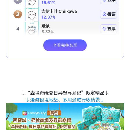
↓“森境奇缘夏日异想寻龙记”限定精品↓
↓漫游秘境地垫、多用途旅行收纳袋↓