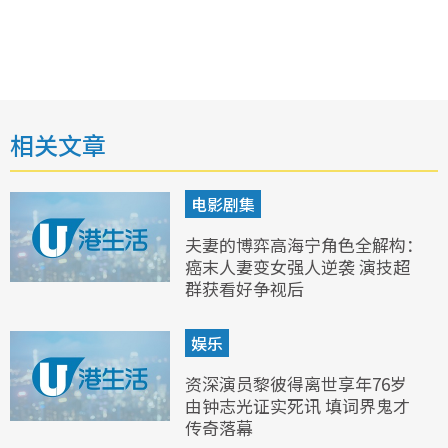
相关文章
电影剧集
夫妻的博弈高海宁角色全解构：
癌末人妻变女强人逆袭 演技超
群获看好争视后
娱乐
资深演员黎彼得离世享年76岁
由钟志光证实死讯 填词界鬼才
传奇落幕