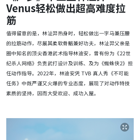
Venus
轻松做出超高难度拉
筋
值得留意的是，林沚羿热身时，轻松做出一字马兼压腰
的拉筋动作，尽展其柔软骨骼兼好功夫，林沚羿父亲是
圈中知名的顶尖香港武术指导林迪安，曾有份为《22世
纪杀人网络》负责武打设计及训练、及为《蜘蛛侠2》担
任动作指导。2022年，林迪安凭 TVB 真人秀《不可能
任务》中既严谨又火爆的专业态度，展现了对动作特技
素质的坚持，因而大受欢迎、成功入屋。