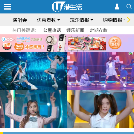
演唱会
优惠着数
玩乐情报
购物情报
热门关键词：
公屋热话
娱乐新闻
定期存款