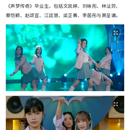
《声梦传奇》毕业生，包括文凯婷、刘咏彤、林沚羿、
蔡恺颖、赵颂宜、江廷慧、梁芷菁、李茵彤与萧呈谦。