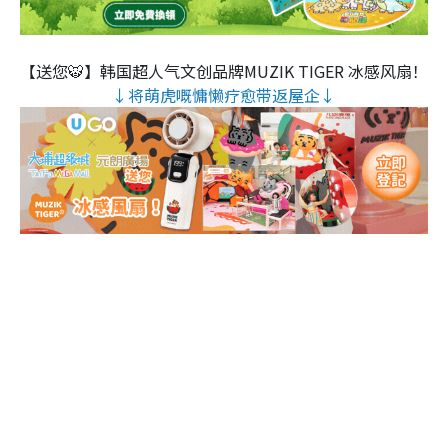
【送您🐯】韩国超人气文创品牌MUZIK TIGER 冰感风扇！
↓将萌虎嘅慵懒疗愈带返屋企↓