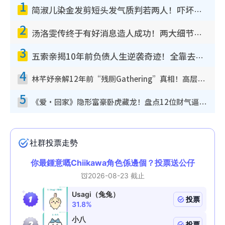
1
简淑儿染金发剪短头发气质判若两人！吓坏老公麦大力都认不出：“你做什么？”
2
汤洛雯传终于有好消息造人成功！两大细节曝孕味极浓引猜测：大肚婆先会咁！
3
五索亲揭10年前负债人生逆袭奇迹！全靠去一地方转运后即遇上马先生
4
林芊妤亲解12年前“残厕Gathering”真相！高层解约一句话重创尊严，至今拒返TVB
5
《爱·回家》隐形富豪卧虎藏龙！盘点12位财气逼人的有钱艺人：这位美女3亿身家不愁做