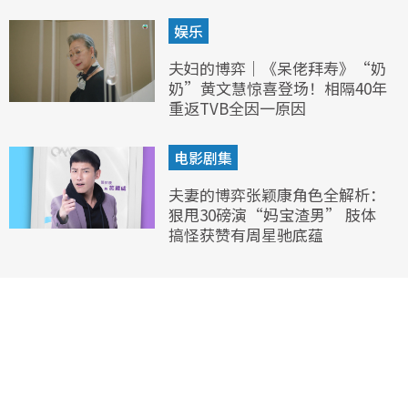
娱乐
夫妇的博弈｜《呆佬拜寿》“奶
奶”黄文慧惊喜登场！相隔40年
重返TVB全因一原因
电影剧集
夫妻的博弈张颖康角色全解析：
狠甩30磅演“妈宝渣男” 肢体
搞怪获赞有周星驰底蕴