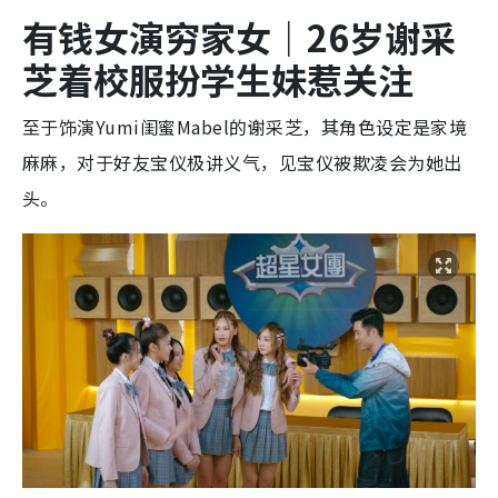
有钱女演穷家女｜26
岁谢采
芝着校服扮学生妹惹关注
至于饰演Yumi闺蜜Mabel的谢采芝，其角色设定是家境
麻麻，对于好友宝仪极讲义气，见宝仪被欺凌会为她出
头。