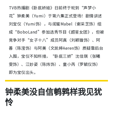
TVB热播剧《卧底娇娃》日前终于轮到“声梦小
花”钟柔美（Yumi）于第六集正式登场！剧情讲述
刘宝仪（Yumi饰），与闺蜜Mabel（谢采芝饰）组
成“BoboLand”参加选秀节目《超星女团》，但被
竞争对手“女子十八”成员阿真（刘颖镟饰）、阿
善（陈滢饰）与阿美（文凯婷Aeren饰）质疑靠后台
入围，宝仪不知所措，“卧底三娇”沈佳琪（张曦
雯饰）、江妙姿（陈炜饰）、童小芮（罗毓仪饰）
即为宝仪出头。
钟柔美没自信鹌鹑样我见犹
怜