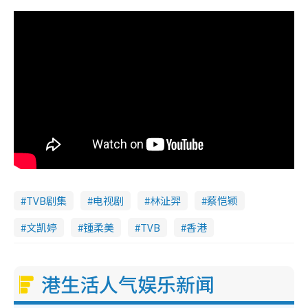
TVB剧集
电视剧
林沚羿
蔡恺颖
文凯婷
锺柔美
TVB
香港
港生活人气娱乐新闻