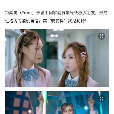
钟柔美（Yumi）于剧中因家庭背景导致极少朋友，形成
性格内向兼没自信，其“鹌鹑样”我见犹怜！