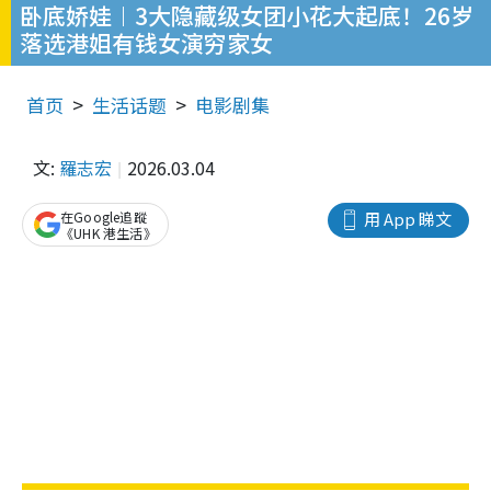
卧底娇娃︱3大隐藏级女团小花大起底！26岁
落选港姐有钱女演穷家女
首页
生活话题
电影剧集
文:
羅志宏
2026.03.04
在Google追蹤
用 App 睇文
《UHK 港生活》