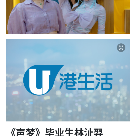
《声梦》毕业生林沚羿