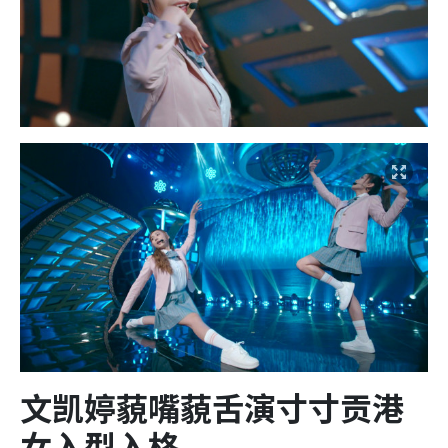
文凯婷藐嘴藐舌演寸寸贡港
女入型入格