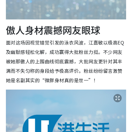
傲人身材震撼网友眼球
面对这场因视觉错觉引发的泳衣风波，江嘉敏以极高EQ
及幽默感轻松化解，成功赢得大批粉丝力挺。不少网友
被她那傲人的上围曲线彻底震撼，
大批网友更针对其丰
满而不失匀称的身段给予极高评价。粉丝纷纷留言激赞
她是名副其实的“微胖身材真的是世一”！