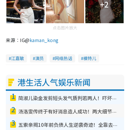
+2
点击图片放大
来源︰IG@
kaman_kong
江嘉敏
演员
网络热话
模特儿
港生活人气娱乐新闻
1
简淑儿染金发剪短头发气质判若两人！吓坏老公麦大力都认不出：“你做什么？”
2
汤洛雯传终于有好消息造人成功！两大细节曝孕味极浓引猜测：大肚婆先会咁！
3
五索亲揭10年前负债人生逆袭奇迹！全靠去一地方转运后即遇上马先生