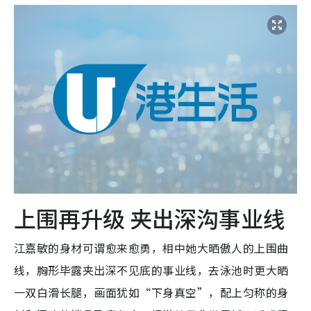
上围再升级 夹出深沟事业线
江嘉敏的身材可谓愈来愈勇，相中她大晒傲人的上围曲
线，
胸形毕露夹出深不见底的事业线，去泳池时更大晒
一双白滑长腿，画面犹如“下身真空”，配上匀称的身