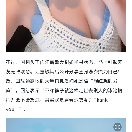
不过，因镜头下的
江嘉敏大腿如半裸状态，马上引起网
友无限联想。
江嘉敏其后公开分享全身泳衣照为自己平
反，回怼透露收到大量讯息质问她是否“想红想到发
疯”，回怼表示“不穿裤子就这样走出去别人的泳池拍
片？会不会想过，其实我是穿着泳衣呢？Thank
you。”。