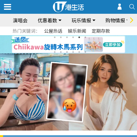
演唱会
优惠着数
玩乐情报
购物情报
热门关键词：
公屋热话
娱乐新闻
定期存款