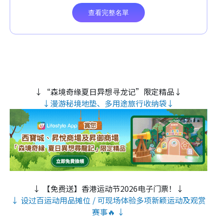
↓“森境奇缘夏日异想寻龙记”限定精品↓
↓漫游秘境地垫、多用途旅行收纳袋↓
↓ 【免费送】香港运动节2026电子门票！↓
↓ 设过百运动用品摊位 / 可现场体验多项新颖运动及观赏
赛事🔥 ↓