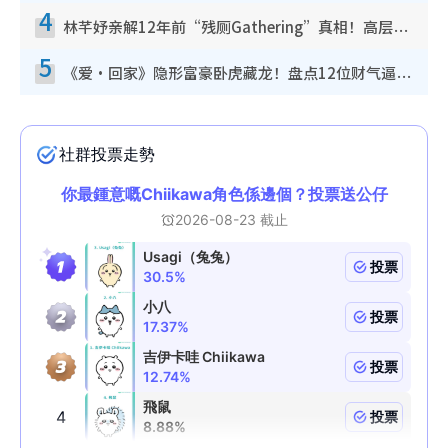
4
林芊妤亲解12年前“残厕Gathering”真相！高层解约一句话重创尊严，至今拒返TVB
5
《爱·回家》隐形富豪卧虎藏龙！盘点12位财气逼人的有钱艺人：这位美女3亿身家不愁做