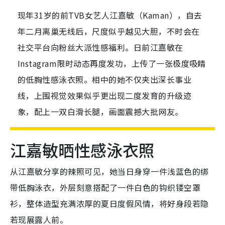
现年31岁的前TVB女艺人江嘉敏（Kaman），自去
年二月离巢无线后，尺度似乎越见大胆，不时会在
社交平台向粉丝大派性感福利。日前江嘉敏在
Instagram限时动态再度发功，上传了一张极度吸睛
的低胸性感泳衣照。相中的她不仅夹出深长事业
线，上围视觉效果似乎更出现二度发育的升级迹
象，配上一双白滑长腿，画面震撼大批网友。
江嘉敏晒性感泳衣照
从江嘉敏分享的辣照可见，她当日身穿一件浅蓝色的绑
带低胸泳衣，外层刻意搭配了一件白色的钩织镂空罩
衫，整体造型充满浓厚的夏日度假风情，将好身段若隐
若现展露人前。