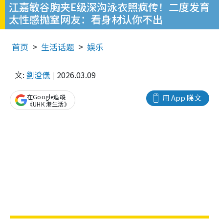
江嘉敏谷胸夹E级深沟泳衣照疯传！二度发育
太性感抛窒网友：看身材认你不出
首页
生活话题
娱乐
文:
劉澄儀
2026.03.09
在Google追蹤
用 App 睇文
《UHK 港生活》