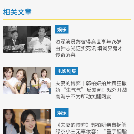
相关文章
娱乐
资深演员黎彼得离世享年76岁
由钟志光证实死讯 填词界鬼才
传奇落幕
电影剧集
夫妻的博弈｜郭柏妍拍片疯狂撒
娇“生气气”反差萌！戏外开战
高海宁不为所动笑翻网友
娱乐
《夫妻的博弈》郭柏妍亲自拆解
绿茶小三无辜妆容：“重手胭脂