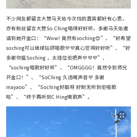
不少网友都留言大赞马天佑今次找的嘉宾都好有心思，
亦有粉丝留言大赞So Ching唱得好好听，多谢马天佑邀
请到她开金口：“Wow! 竟然有soching😍”、“好希望
soching可以继续钻研唱歌💜💜真心觉得好好听”、“好
多谢你揾Soching ，太挂住佢把声💜💜💜”、
“soching唱歌好好听”、“OMGGGG！竟然令到师兄
开金口！”、“SoChing 久违嘅声音💜 多谢
mayaoo”、“Soching好靓呀 好耐无听到佢唱歌
啦”、“终于再听到C Hing嘅歌声”。