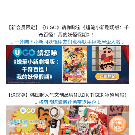
【新会员限定】《U GO》请你睇👹《蜡笔小新剧场版：千
奇百怪！我的妖怪假期》！
↓一齐睇下小新同妖怪朋友们点样联手拯救屋企人啦↓
【送您🐯】韩国超人气文创品牌MUZIK TIGER 冰感风扇！
↓将萌虎嘅慵懒疗愈带返屋企↓