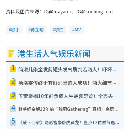
资料及图片来源：IG@mayaoo、IG@soching_nat
歌手
苏芷晴
歌曲
MV
港生活人气娱乐新闻
1
简淑儿染金发剪短头发气质判若两人！吓坏老公麦大力都认不出：“你做什么？”
2
汤洛雯传终于有好消息造人成功！两大细节曝孕味极浓引猜测：大肚婆先会咁！
3
五索亲揭10年前负债人生逆袭奇迹！全靠去一地方转运后即遇上马先生
4
林芊妤亲解12年前“残厕Gathering”真相！高层解约一句话重创尊严，至今拒返TVB
5
《爱·回家》隐形富豪卧虎藏龙！盘点12位财气逼人的有钱艺人：这位美女3亿身家不愁做