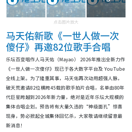
点击图片放大
马天佑新歌《一世人做一次
傻仔》再邀82位歌手合唱
乐坛百变唱作人马天佑（Mayao） 2026年推出全新力作
《一世人做一次傻仔》现已于各大数字平台及 YouTube
全线上架。为了隆重其事，马天佑再次动用超强人脉，
破天荒邀请82位横跨45载的歌手拍片合唱，名单由80年
代巨星跨越到2026年新力量，绝对是近年乐坛大规模的
集体合唱企划。预告将有大量久违的“神级面孔”惊喜
现身，势必掀起全城集体回忆杀，大家敬请继续留意最
新消息！