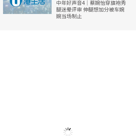
中年好声音4｜蔡婉怡穿旗袍秀
腿迷晕评审 伸腿想加分被车婉
婉当场制止