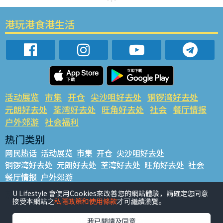
港玩港食港生活
活动展览
市集
开仓
尖沙咀好去处
铜锣湾好去处
元朗好去处
荃湾好去处
旺角好去处
社会
餐厅情报
户外郊游
社会福利
热门类别
网民热话
活动展览
市集
开仓
尖沙咀好去处
铜锣湾好去处
元朗好去处
荃湾好去处
旺角好去处
社会
餐厅情报
户外郊游
热门标签
U Lifestyle 會使用Cookies來改善您的網站體驗，請確定您同意
接受本網站之
私隱政策和使用條款
才可繼續瀏覽。
#UGO揾好去处
#人气活动推介
#美食社群热话
#亲子玩乐好去处
#ULifestyle应用程式
#限时抢
我已閱讀及同意