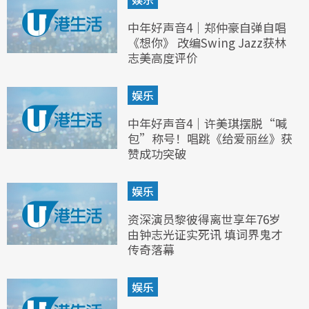
中年好声音4｜郑仲豪自弹自唱
《想你》 改编Swing Jazz获林
志美高度评价
娱乐
中年好声音4｜许美琪摆脱“喊
包”称号！唱跳《给爱丽丝》获
赞成功突破
娱乐
资深演员黎彼得离世享年76岁
由钟志光证实死讯 填词界鬼才
传奇落幕
娱乐