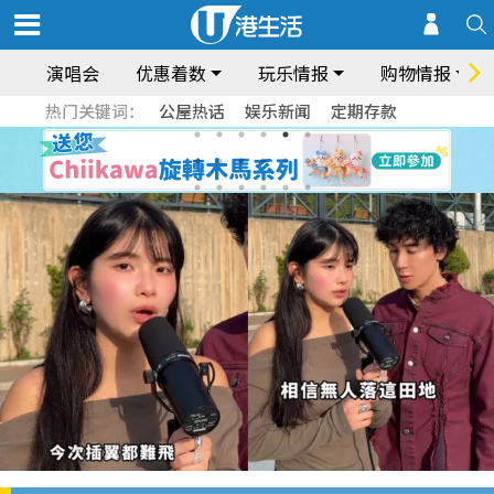
演唱会
优惠着数
玩乐情报
购物情报
热门关键词：
公屋热话
娱乐新闻
定期存款