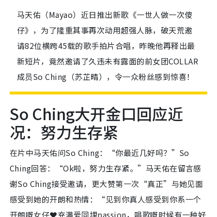
马天佑（Mayao）近日推出新歌《一世人做一次傻
仔》，为了隆重其事再次动用超强人脉，破天荒邀
请82位横跨45载的歌手拍片合唱，昨晚他再释出最
新短片，竟然邀请了久违未有露面的前女团COLLAR
成员So Ching（苏芷晴），令一众粉丝感到惊喜！
So Ching大开金口回应近
况：努力生存紧
在片中马天佑问So Ching：“你最近几好吗？”So
Ching回答：“Ok啦，努力生存紧。”马天佑在留言感
谢So Ching接受邀请，更大赞第一次“真正”与她见面
感受到她的开朗和热情：“见到你真人感受到你系一个
开朗嘅女仔❤️充满爱同埋passion，唱歌嘅时候有一种好