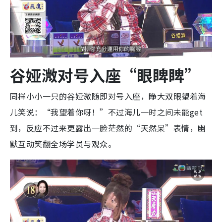
谷娅溦对号入座“眼睥睥”
同样小小一只的谷娅溦随即对号入座，睁大双眼望着海
儿笑说：“我望着你呀！”不过海儿一时之间未能get
到，反应不过来更露出一脸茫然的“天然呆”表情，幽
默互动笑翻全场学员与观众。