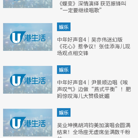
《蝶变》深情演绎 获范振锋叫
“一定要继续唱歌”
娱乐
中年好声音4｜吴亦伟迷幻版
《花心》惹争议！张佳添海儿现
场观点相交锋
娱乐
中年好声音4｜尹景顺边唱《唉
声叹气》边做“燕式平衡”！肥
妈惊叹海儿大赞极妩媚
娱乐
吴业坤携胡鸿钧美加演唱会圆满
结束！全场座无虚席坐满数千粉