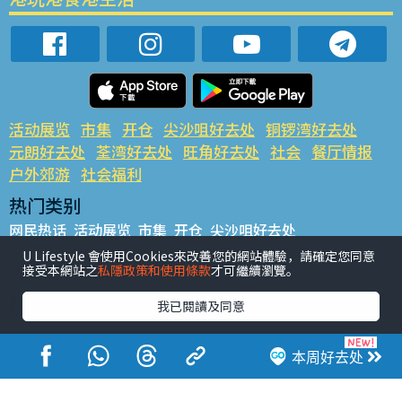
活动展览
市集
开仓
尖沙咀好去处
铜锣湾好去处
元朗好去处
荃湾好去处
旺角好去处
社会
餐厅情报
户外郊游
社会福利
热门类别
网民热话
活动展览
市集
开仓
尖沙咀好去处
铜锣湾好去处
元朗好去处
荃湾好去处
旺角好去处
社会
U Lifestyle 會使用Cookies來改善您的網站體驗，請確定您同意
接受本網站之
私隱政策和使用條款
才可繼續瀏覽。
餐厅情报
户外郊游
热门标签
我已閱讀及同意
#UGO揾好去处
#人气活动推介
#美食社群热话
#亲子玩乐好去处
#ULifestyle应用程式
#限时抢
本周好去处
#UJetso礼物放送
#ULifestyle商户中心
#著数
#网络热话