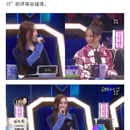
只”的评审谷娅溦。