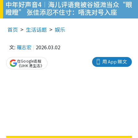
中年好声音4︱海儿评语竟被谷娅溦当众“眼
瞪瞪” 张佳添忍不住寸：唔洗对号入座
首页
生活话题
娱乐
文:
羅志宏
2026.03.02
在Google追蹤
用 App 睇文
《UHK 港生活》