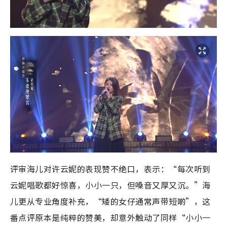
评审海儿对许云妮的表现赞不绝口，表示：“每次听到
云妮唱歌都好惊喜，小小一只，但嗓音又厚又沉。”海
儿更从专业角度补充，“矮的女仔通常声带短啲”，这
番点评原本是纯粹的赞美，却意外触动了同样“小小一