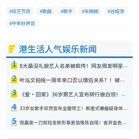
综艺节目
歌曲
歌手
车婉婉
谷娅溦
中年好声音
港生活人气娱乐新闻
1
8大最没礼貌艺人名单被疯传！网友揭发明星真面目，一致数落这一位是无品天花板？
2
叶泓文拍拖一周年亲口否认情侣关系？！被质疑感情造假竟称GM“普通同事”
3
《爱·回家》36岁男艺人宣布转行做白领！卸下艺人身份回归素人平淡生活
4
33岁女歌手突然宣布全面停工！断崖式暴瘦疑身体亮红灯！声明曝：将暂时淡出
5
倪嘉雯一刀剪短发新形象更加像陈自瑶！舍弃金色长发造型气质大变超惊喜