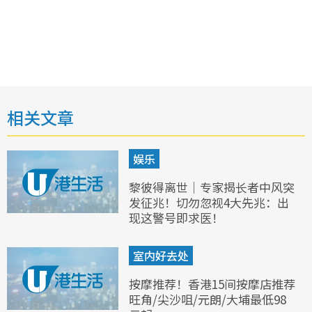
相关文章
娱乐
黎彼得离世｜专家揭长者中风突
发征兆！切勿忽视4大先兆：出
现这警号即求医！
室内好去处
按摩推荐！香港15间按摩店推荐
旺角/尖沙咀/元朗/大埔最低98