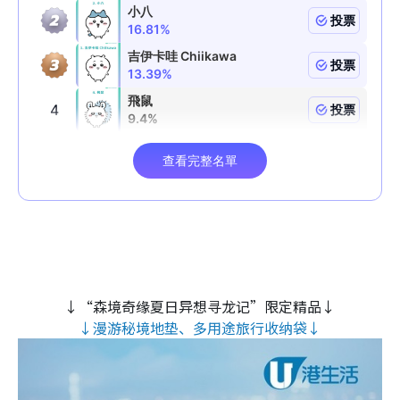
↓“森境奇缘夏日异想寻龙记”限定精品↓
↓漫游秘境地垫、多用途旅行收纳袋↓