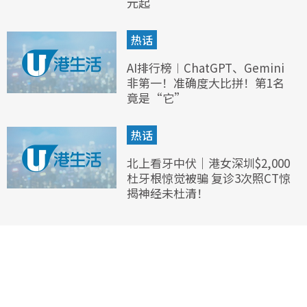
元起
热话
AI排行榜︱ChatGPT、Gemini
非第一！准确度大比拼！第1名
竟是“它”
热话
北上看牙中伏｜港女深圳$2,000
杜牙根惊觉被骗 复诊3次照CT惊
揭神经未杜清！