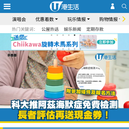
演唱会
优惠着数
玩乐情报
购物情报
热门关键词：
公屋热话
娱乐新闻
定期存款