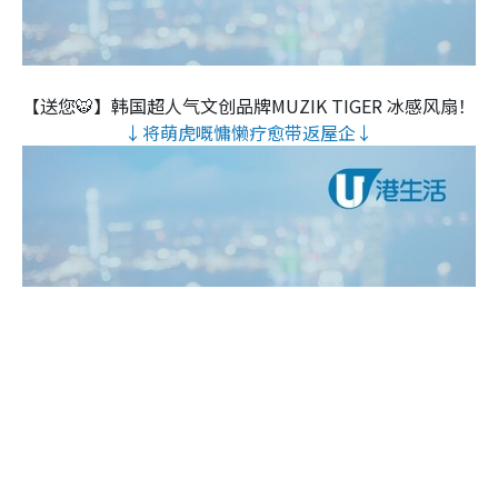
【送您🐯】韩国超人气文创品牌MUZIK TIGER 冰感风扇！
↓将萌虎嘅慵懒疗愈带返屋企↓