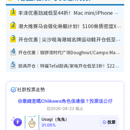
1
丰泽优惠劲减低至44折！Mac mini/iPhone 17 Pro大减价！厨房家电$220起
2
港大推赛马会强化骨骼计划！$100骨质密度X光检查 完成免费运动训练送超市礼券！附参加资格
3
开仓优惠 | 尖沙咀海港城名牌运动鞋开仓低至1折！On鞋$899起/Joy&Peace鞋履$98起
4
开仓优惠｜铜锣湾时代广场Doughnut/Campo Marzio开仓低至1折！背囊、书包、手袋劈价$200起
5
厨具开仓｜特福Tefal厨具/家电开仓低至3折！$220起买平底锅/炒锅/汤锅！电饭煲/吸尘器/挂烫机$418起