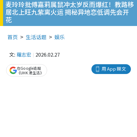
麦玲玲批傅嘉莉属鼠冲太岁反而爆红！教路移
居北上旺九紫离火运 揭秘异地恋低调先会开
花
首页
生活话题
娱乐
文:
羅志宏
2026.02.27
在Google追蹤
用 App 睇文
《UHK 港生活》