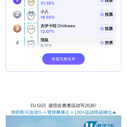
《U GO》请您去香港运动节2026！
体验新兴运动💦＋竞技赛事💪＋100+运动用品摊位🔥