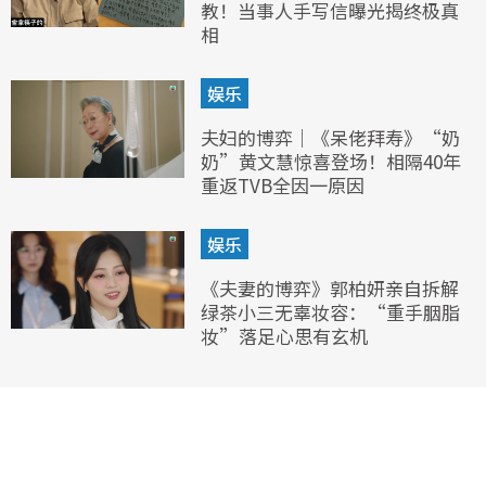
教！当事人手写信曝光揭终极真
相
娱乐
夫妇的博弈｜《呆佬拜寿》“奶
奶”黄文慧惊喜登场！相隔40年
重返TVB全因一原因
娱乐
《夫妻的博弈》郭柏妍亲自拆解
绿茶小三无辜妆容：“重手胭脂
妆”落足心思有玄机