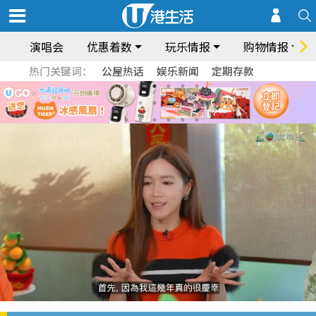
演唱会
优惠着数
玩乐情报
购物情报
热门关键词：
公屋热话
娱乐新闻
定期存款