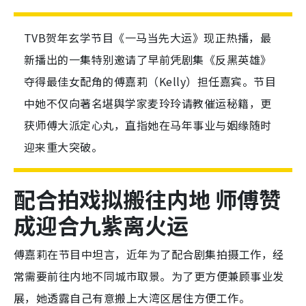
TVB贺年玄学节目《一马当先大运》现正热播，最
新播出的一集特别邀请了早前凭剧集《反黑英雄》
夺得最佳女配角的傅嘉莉（Kelly）担任嘉宾。节目
中她不仅向著名堪舆学家麦玲玲请教催运秘籍，更
获师傅大派定心丸，直指她在马年事业与姻缘随时
迎来重大突破。
配合拍戏拟搬往内地 师傅赞
成迎合九紫离火运
傅嘉莉在节目中坦言，近年为了配合剧集拍摄工作，经
常需要前往内地不同城市取景。为了更方便兼顾事业发
展，她透露自己有意搬上大湾区居住方便工作。