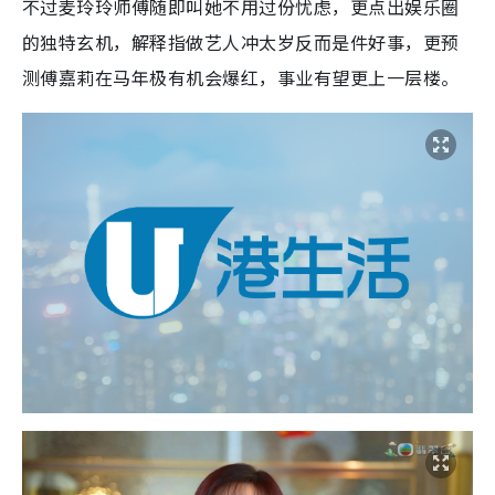
不过麦玲玲师傅随即叫她不用过份忧虑，更点出娱乐圈
的独特玄机，解释指做艺人冲太岁反而是件好事，更预
测傅嘉莉在马年极有机会爆红，事业有望更上一层楼。