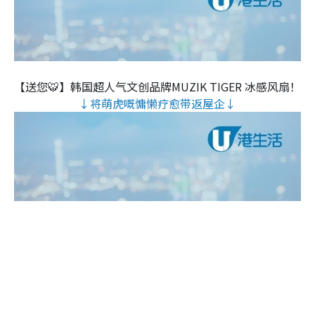
【送您🐯】韩国超人气文创品牌MUZIK TIGER 冰感风扇！
↓将萌虎嘅慵懒疗愈带返屋企↓