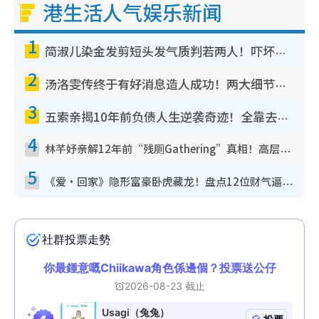
港生活人气娱乐新闻
1
简淑儿染金发剪短头发气质判若两人！吓坏老公麦大力都认不出：“你做什么？”
2
汤洛雯传终于有好消息造人成功！两大细节曝孕味极浓引猜测：大肚婆先会咁！
3
五索亲揭10年前负债人生逆袭奇迹！全靠去一地方转运后即遇上马先生
4
林芊妤亲解12年前“残厕Gathering”真相！高层解约一句话重创尊严，至今拒返TVB
5
《爱·回家》隐形富豪卧虎藏龙！盘点12位财气逼人的有钱艺人：这位美女3亿身家不愁做