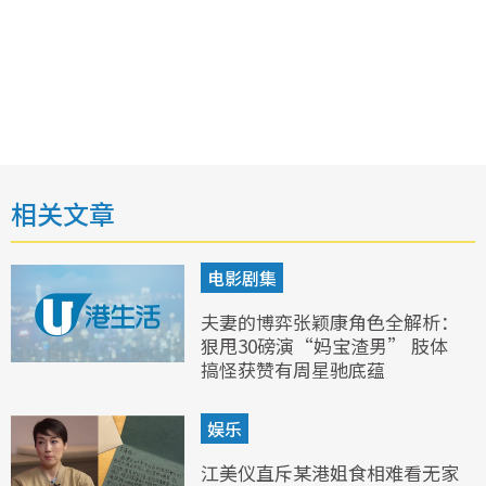
相关文章
电影剧集
夫妻的博弈张颖康角色全解析：
狠甩30磅演“妈宝渣男” 肢体
搞怪获赞有周星驰底蕴
娱乐
江美仪直斥某港姐食相难看无家