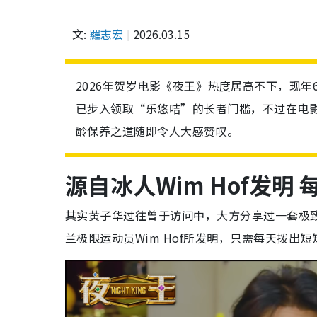
文:
羅志宏
2026.03.15
2026年贺岁电影《夜王》热度居高不下，现
已步入领取“乐悠咭”的长者门槛，不过在电
龄保养之道随即令人大感赞叹。
源自冰人Wim Hof发明
其实黄子华过往曾于访问中，大方分享过一套极
兰极限运动员Wim Hof所发明，只需每天拨出