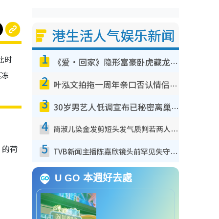
港生活人气娱乐新闻
1
此时
《爱·回家》隐形富豪卧虎藏龙！盘点12位财气逼人的有钱艺人：这位美女3亿身家不愁做
其冻
2
叶泓文拍拖一周年亲口否认情侣关系？！被质疑感情造假竟称GM“普通同事”
3
30岁男艺人低调宣布已秘密离巢！人气急跌变失踪人口：“这几年过得并不容易”
4
简淑儿染金发剪短头发气质判若两人！吓坏老公麦大力都认不出：“你做什么？”
5
”的荷
TVB新闻主播陈嘉欣镜头前罕见失守！遭林超英一句话突袭吓坏当场大笑
U GO 本週好去處