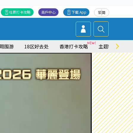
社群打卡攻略
商戶中心
下載 App
繁
简
周围游
18区好去处
香港打卡攻略
主题特集