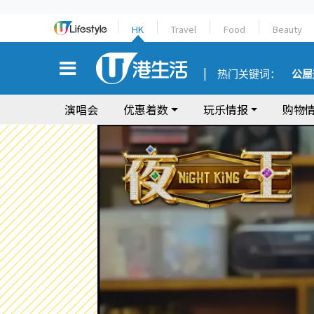
HK
Travel
Food
Beauty
热门关键词：
公屋
演唱会
优惠着数
玩乐情报
购物