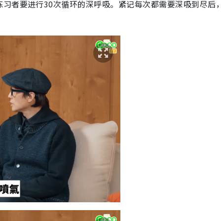
练习者要进行30次循环的深呼吸。紧记每次都需要深吸到尽后