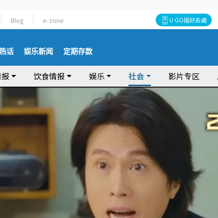
Blog
e-zone
U GO搵好去處
热话
娱乐新闻
定期存款
情报
饮食情报
娱乐
社会
影片专区