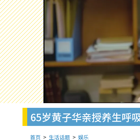
65岁黄子华亲授养生呼
首页
生活话题
娱乐