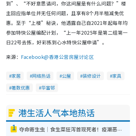
到”、“不好意思请问，你这间屋是有什么问题？”楼
主回应指单位并无任何问题，且享有8个月半租减免优
惠。至于“上楼”秘诀，他透露自己自2021年起每年均
参加特快公屋编配计划，“上一年2025年是第二组第一
日22号去拣，好彩拣到心水特快公屋申请”。
来源：
Facebook@香港公营房屋讨论区
家居
网络热话
公屋
装修设计
家具
著数优惠
华富邨
港生活人气本地热话
1
夺命寄生虫｜食生菜狂泻首现死者！疫潮恶化录1.8万宗病例 揭洗菜3大谬误