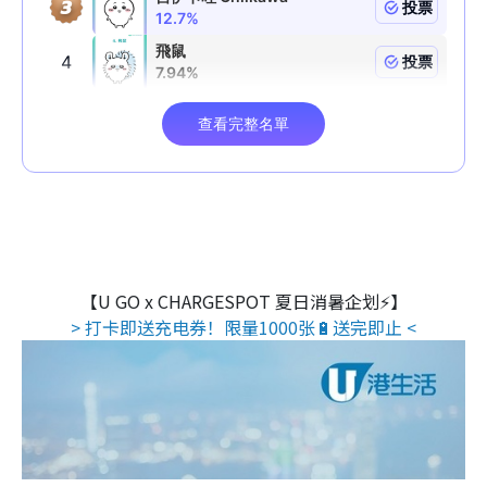
【U GO x CHARGESPOT 夏日消暑企划⚡】
> 打卡即送充电券！限量1000张🔋送完即止 <