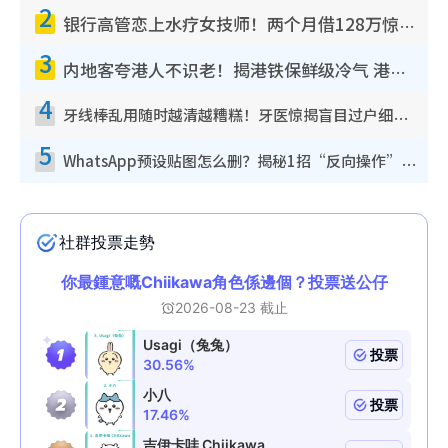
2
银行高管恋上水疗女技师！两个月借128万惊觉“沉船”沉落火海 揭背后疑似邪教操控卖淫
3
内地客夸港人不识老！揭港铁保鲜级冷气 港人求放过：别投诉
4
牙线棒乱用随时越清越糟糕！牙医惊揭盲目过户细菌恐致蛀牙：这种才是日常真保养
5
WhatsApp预设贴图怎么删？揭秘1招“反向操作”还原简洁界面 附3步实测教程