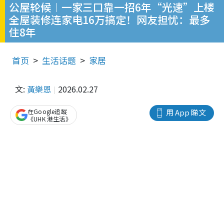
公屋轮候︱一家三口靠一招6年“光速”上楼
全屋装修连家电16万搞定！网友担忧：最多
住8年
首页
生活话题
家居
文:
黃樂恩
2026.02.27
在Google追蹤
用 App 睇文
《UHK 港生活》