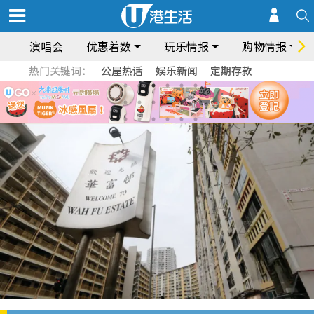
演唱会
优惠着数
玩乐情报
购物情报
热门关键词：
公屋热话
娱乐新闻
定期存款