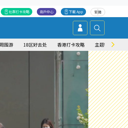
社群打卡攻略
商戶中心
下載 App
繁
简
周围游
18区好去处
香港打卡攻略
主题特集