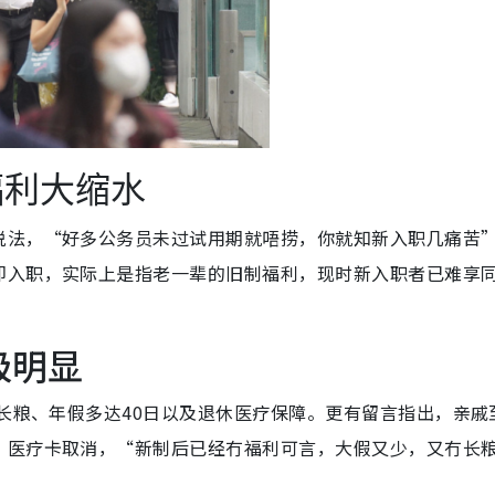
福利大缩水
说法，“好多公务员未过试用期就唔捞，你就知新入职几痛苦
即入职，实际上是指老一辈的旧制福利，现时新入职者已难享
极明显
享长粮、年假多达40日以及退休医疗保障。更有留言指出，亲戚
、医疗卡取消，“新制后已经冇福利可言，大假又少，又冇长