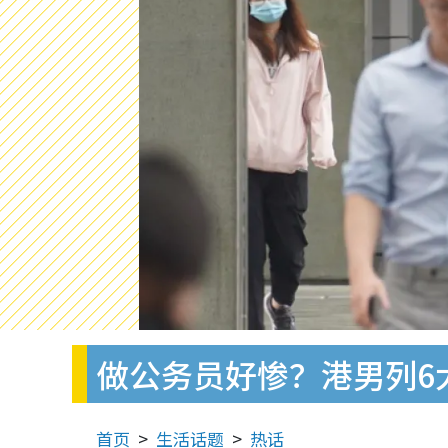
做公务员好惨？港男列6
首页
生活话题
热话