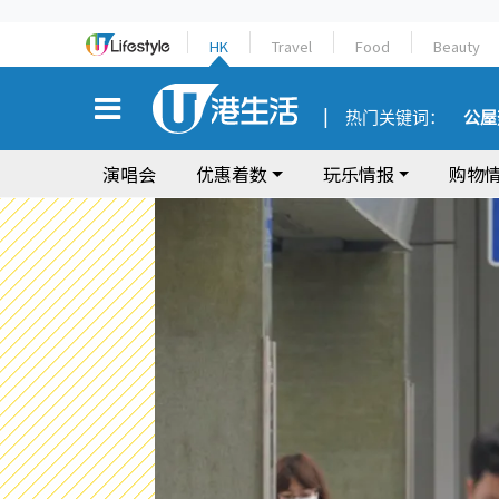
HK
Travel
Food
Beauty
热门关键词：
公屋
演唱会
优惠着数
玩乐情报
购物