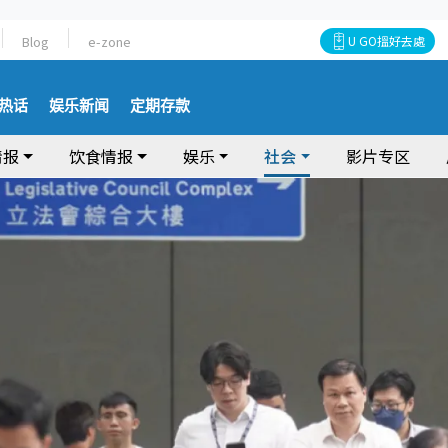
Blog
e-zone
U GO搵好去處
热话
娱乐新闻
定期存款
情报
饮食情报
娱乐
社会
影片专区