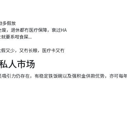
劲多假放
全废，退休都冇医疗保障，衰过HA
要系咁食屎...
大假又少，又冇长粮，医疗卡又冇
私人市场
员吸引力仍存在，有稳定铁饭碗以及强积金供款优势，亦可每