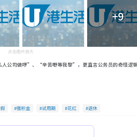
+9
点击图片放大
私人公司做啰”、“辛苦嘢等我黎”，更直言公务员的奇怪逻
年假
强积金
试用期
花红
退休