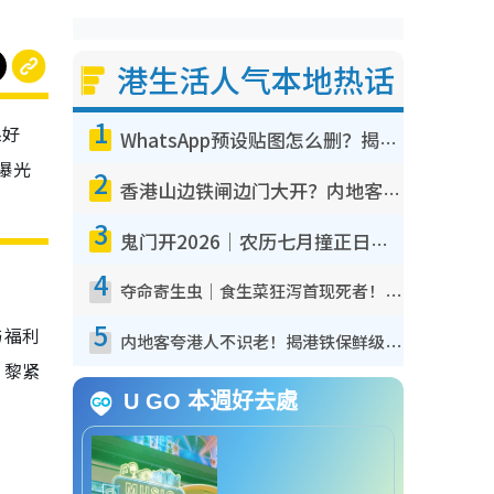
港生活人气本地热话
1
系好
WhatsApp预设贴图怎么删？揭秘1招“反向操作”还原简洁界面 附3步实测教程
曝光
2
香港山边铁闸边门大开？内地客困惑意义何在！网友神回复：这种叫法理性防御
3
鬼门开2026｜农历七月撞正日全食特别邪？专家警告切忌做一事！揭4大禁忌+2招保平安
4
夺命寄生虫｜食生菜狂泻首现死者！疫潮恶化录1.8万宗病例 揭洗菜3大谬误
5
与福利
内地客夸港人不识老！揭港铁保鲜级冷气 港人求放过：别投诉
，黎紧
U GO 本週好去處