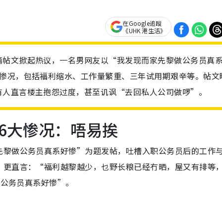
在Google追蹤
《UHK 港生活》
篇帖文掀起热议，一名男网友以“我发现而家先黎做公务员真
大惨况，包括福利缩水、工作量繁重、三年试用期艰辛等。帖文
有人直言楼主抱怨过度，甚至讥讽“去回私人公司做啰”。
6大惨况：唔易挨
先黎做公务员真系好惨”为题发帖，吐槽入职公务员后的工作
，更直言：“福利越黎越少，乜野长粮已经冇晒，屋又有排等
做公务员真系好惨”。