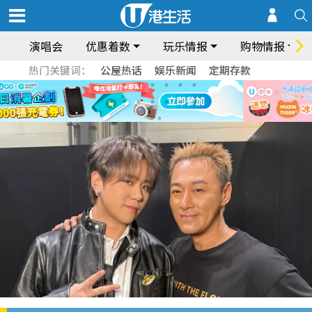
演唱会
优惠着数
玩乐情报
购物情报
热门关键词：
公屋热话
娱乐新闻
定期存款