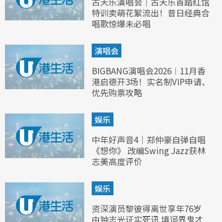
古天乐演唱会｜古天乐首踏红馆
特训卖萌花絮流出！昔日经典合
唱歌惊爆未必唱
演唱会
BIGBANG演唱会2026︱11月香
港启德开3场！实名制VIP申请、
优先购票攻略
娱乐
中年好声音4｜郑仲豪自弹自唱
《想你》 改编Swing Jazz获林
志美高度评价
娱乐
资深演员黎彼得离世享年76岁
由钟志光证实死讯 填词界鬼才