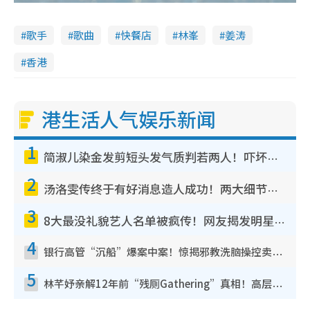
歌手
歌曲
快餐店
林峯
姜涛
香港
港生活人气娱乐新闻
1
简淑儿染金发剪短头发气质判若两人！吓坏老公麦大力都认不出：“你做什么？”
2
汤洛雯传终于有好消息造人成功！两大细节曝孕味极浓引猜测：大肚婆先会咁！
3
8大最没礼貌艺人名单被疯传！网友揭发明星真面目，一致数落这一位是无品天花板？
4
银行高管“沉船”爆案中案！惊揭邪教洗脑操控卖淫被吞600万，幕后黑手讲多错多
5
林芊妤亲解12年前“残厕Gathering”真相！高层解约一句话重创尊严，至今拒返TVB