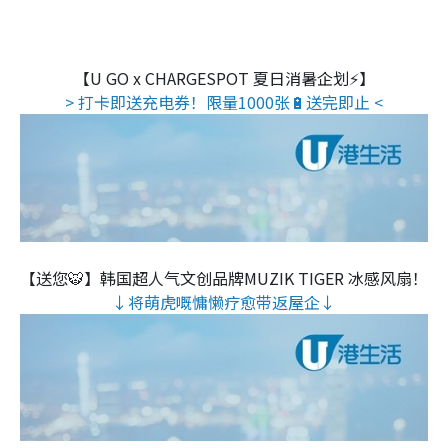
【U GO x CHARGESPOT 夏日消暑企划⚡】
> 打卡即送充电券！限量1000张🔋送完即止 <
【送您🐯】韩国超人气文创品牌MUZIK TIGER 冰感风扇！
↓将萌虎嘅慵懒疗愈带返屋企↓