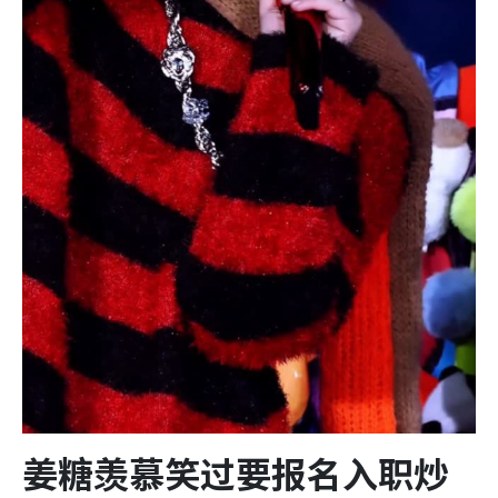
姜糖羡慕笑过要报名入职炒