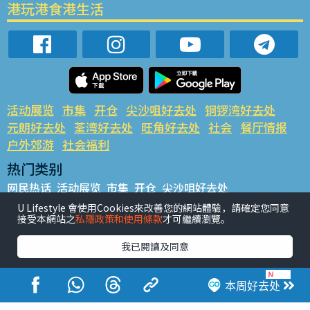
港玩港食港生活
活动展览
市集
开仓
尖沙咀好去处
铜锣湾好去处
元朗好去处
荃湾好去处
旺角好去处
社会
餐厅情报
户外郊游
社会福利
热门类别
网民热话
活动展览
市集
开仓
尖沙咀好去处
铜锣湾好去处
元朗好去处
荃湾好去处
旺角好去处
社会
U Lifestyle 會使用Cookies來改善您的網站體驗，請確定您同意
接受本網站之
私隱政策和使用條款
才可繼續瀏覽。
餐厅情报
户外郊游
热门标签
我已閱讀及同意
#UGO揾好去处
#人气活动推介
#美食社群热话
#亲子玩乐好去处
#ULifestyle应用程式
#限时抢
本周好去处
#UJetso礼物放送
#ULifestyle商户中心
#著数
#网络热话