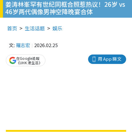
姜涛林峯罕有世纪同框合照惹热议！26岁 vs
46岁两代偶像男神空降晚宴合体
首页
生活话题
娱乐
文:
羅志宏
2026.02.25
在Google追蹤
用 App 睇文
《UHK 港生活》