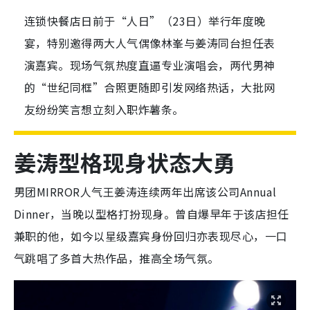
连锁快餐店日前于“人日”（23日）举行年度晚
宴，特别邀得两大人气偶像林峯与姜涛同台担任表
演嘉宾。现场气氛热度直逼专业演唱会，两代男神
的“世纪同框”合照更随即引发网络热话，大批网
友纷纷笑言想立刻入职炸薯条。
姜涛型格现身状态大勇
男团MIRROR人气王姜涛连续两年出席该公司Annual
Dinner，当晚以型格打扮现身。曾自爆早年于该店担任
兼职的他，如今以星级嘉宾身份回归亦表现尽心，一口
气跳唱了多首大热作品，推高全场气氛。