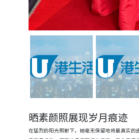
晒素颜照展现岁月痕迹
在猛烈的阳光照射下，她毫无保留地将最真实的