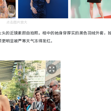
点击图片放大
大头的近镜素颜自拍照。相中的她身穿厚实的黑色羽绒外套，
颊更明显被严寒天气冻得发红。