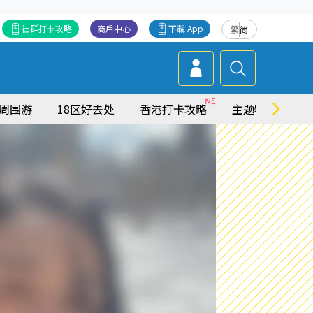
社群打卡攻略
商戶中心
下載 App
繁
简
周围游
18区好去处
香港打卡攻略
主题特集