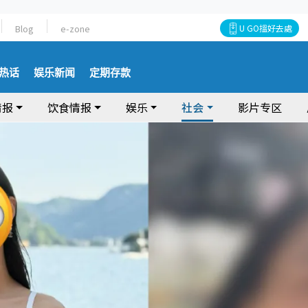
Blog
e-zone
U GO搵好去處
热话
娱乐新闻
定期存款
情报
饮食情报
娱乐
社会
影片专区