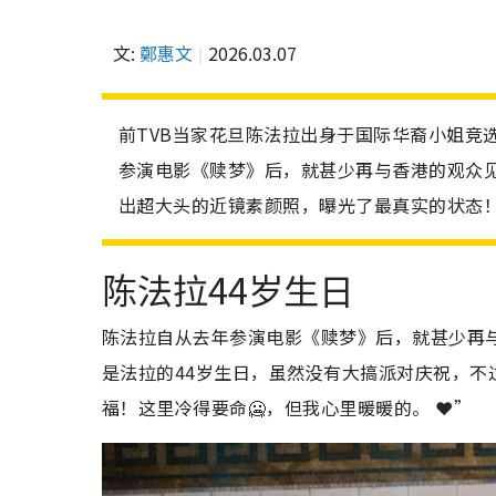
文:
鄭惠文
2026.03.07
前TVB当家花旦陈法拉出身于国际华裔小姐竞
参演电影《赎梦》后，就甚少再与香港的观众见
出超大头的近镜素颜照，曝光了最真实的状态
陈法拉44岁生日
陈法拉自从去年参演电影《赎梦》后，就甚少再
是法拉的44岁生日，虽然没有大搞派对庆祝，
福！这里冷得要命🥶，但我心里暖暖的。 ❤️”