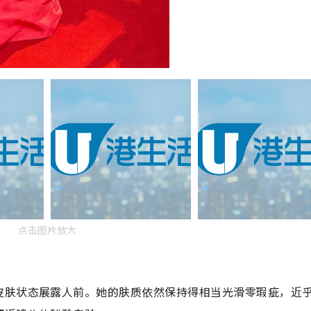
点击图片放大
皮肤状态展露人前。她的肤质依然保持得相当光滑零瑕疵，近