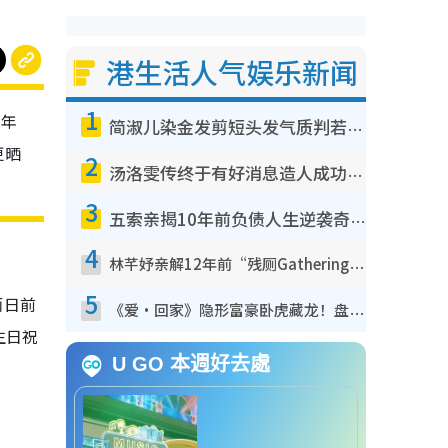
港生活人气娱乐新闻
1
去年
简淑儿染金发剪短头发气质判若两人！吓坏老公麦大力都认不出：“你做什么？”
更晒
2
汤洛雯传终于有好消息造人成功！两大细节曝孕味极浓引猜测：大肚婆先会咁！
3
五索亲揭10年前负债人生逆袭奇迹！全靠去一地方转运后即遇上马先生
4
林芊妤亲解12年前“残厕Gathering”真相！高层解约一句话重创尊严，至今拒返TVB
5
而日前
《爱·回家》隐形富豪卧虎藏龙！盘点12位财气逼人的有钱艺人：这位美女3亿身家不愁做
生日祝
U GO 本週好去處