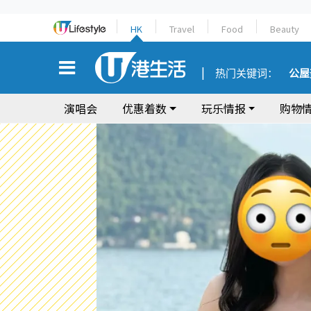
HK
Travel
Food
Beauty
热门关键词：
公屋
演唱会
优惠着数
玩乐情报
购物