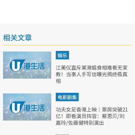
相关文章
娱乐
江美仪直斥某港姐食相难看无家
教！当事人手写信曝光揭终极真
相
电影剧集
功夫女足香港上映｜票房突破21
亿！即看演员阵容：蔡思贝/刘
嘉玲/佐藤健特别演出