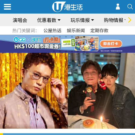
演唱会
优惠着数
玩乐情报
购物情报
热门关键词：
公屋热话
娱乐新闻
定期存款