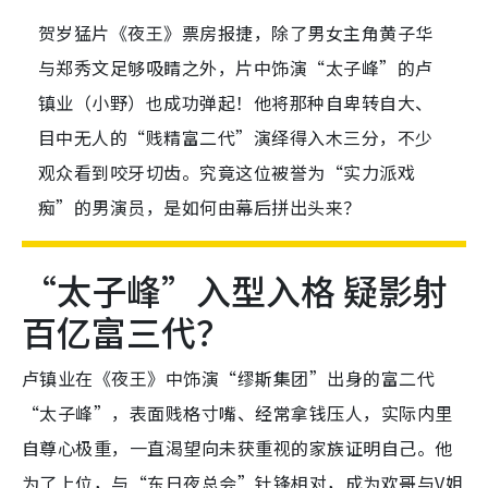
贺岁猛片《夜王》票房报捷，除了男女主角黄子华
与郑秀文足够吸睛之外，片中饰演“太子峰”的卢
镇业（小野）也成功弹起！他将那种自卑转自大、
目中无人的“贱精富二代”演绎得入木三分，不少
观众看到咬牙切齿。究竟这位被誉为“实力派戏
痴”的男演员，是如何由幕后拼出头来？
“太子峰”入型入格 疑影射
百亿富三代？
卢镇业在《夜王》中饰演“缪斯集团”出身的富二代
“太子峰”，表面贱格寸嘴、经常拿钱压人，实际内里
自尊心极重，一直渴望向未获重视的家族证明自己。他
为了上位，与“东日夜总会”针锋相对，成为欢哥与V姐