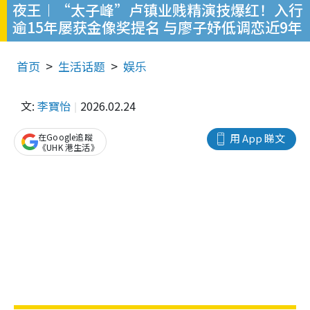
夜王︱“太子峰”卢镇业贱精演技爆红！入行
逾15年屡获金像奖提名 与廖子妤低调恋近9年
首页
生活话题
娱乐
文:
李寶怡
2026.02.24
在Google追蹤
用 App 睇文
《UHK 港生活》