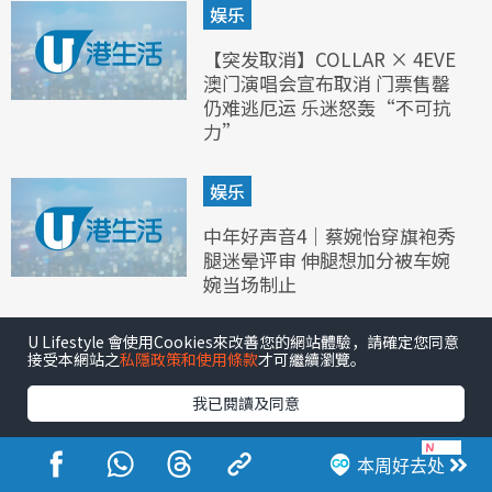
娱乐
【突发取消】COLLAR × 4EVE
澳门演唱会宣布取消 门票售罄
仍难逃厄运 乐迷怒轰“不可抗
力”
娱乐
中年好声音4｜蔡婉怡穿旗袍秀
腿迷晕评审 伸腿想加分被车婉
婉当场制止
U Lifestyle 會使用Cookies來改善您的網站體驗，請確定您同意
接受本網站之
私隱政策和使用條款
才可繼續瀏覽。
我已閱讀及同意
本周好去处