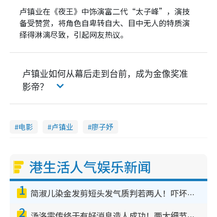
卢镇业在《夜王》中饰演富二代“太子峰”，演技
备受赞赏，将角色自卑转自大、目中无人的特质演
绎得淋漓尽致，引起网友热议。
卢镇业如何从幕后走到台前，成为金像奖准
影帝？
电影
卢镇业
廖子妤
港生活人气娱乐新闻
1
简淑儿染金发剪短头发气质判若两人！吓坏老公麦大力都认不出：“你做什么？”
2
汤洛雯传终于有好消息造人成功！两大细节曝孕味极浓引猜测：大肚婆先会咁！