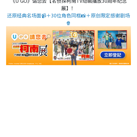
《U GO》请您去【名侦探柯南TV动画播放30周年纪念
展】！
还原经典名场面📹＋30位角色同框📸＋原创限定感谢剧场
🍿