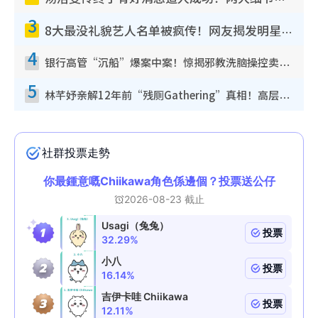
3
8大最没礼貌艺人名单被疯传！网友揭发明星真面目，一致数落这一位是无品天花板？
4
银行高管“沉船”爆案中案！惊揭邪教洗脑操控卖淫被吞600万，幕后黑手讲多错多
5
林芊妤亲解12年前“残厕Gathering”真相！高层解约一句话重创尊严，至今拒返TVB