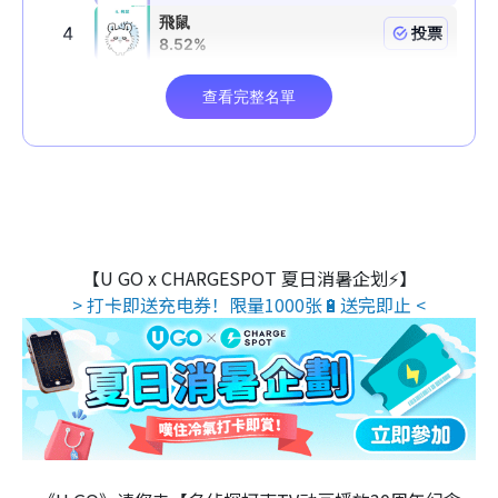
【U GO x CHARGESPOT 夏日消暑企划⚡】
> 打卡即送充电券！限量1000张🔋送完即止 <