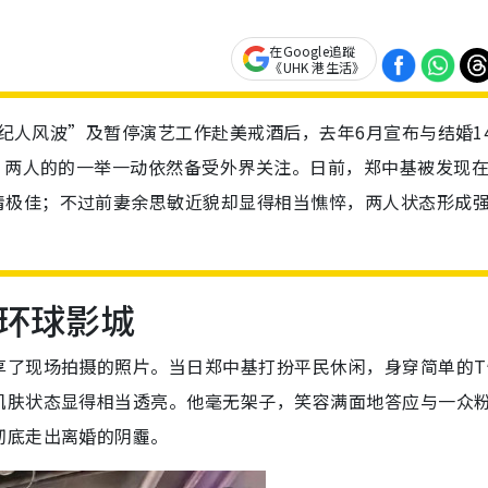
在Google追蹤
《UHK 港生活》
“经纪人风波”及暂停演艺工作赴美戒酒后，去年6月宣布与结婚1
后，两人的的一举一动依然备受外界关注。日前，郑中基被发现
情极佳；不过前妻余思敏近貌却显得相当憔悴，两人状态形成
环球影城
享了现场拍摄的照片。当日郑中基打扮平民休闲，身穿简单的T
肌肤状态显得相当透亮。他毫无架子，笑容满面地答应与一众
彻底走出离婚的阴霾。