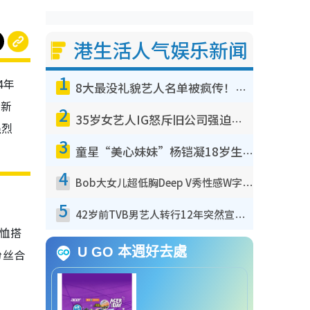
港生活人气娱乐新闻
1
4年
8大最没礼貌艺人名单被疯传！网友揭发明星真面目，一致数落这一位是无品天花板？
在新
2
35岁女艺人IG怒斥旧公司强迫开工！句句有骨刺到爆：好老板真系好重要
强烈
3
童星“美心妹妹”杨铠凝18岁生日成人礼！最新近照曝光，女大十八变，花滑冠军文武双全
4
Bob大女儿超低胸Deep V秀性感W字胸！澎湃身材震惊眼球获赞劲过袁嘉敏
5
42岁前TVB男艺人转行12年突然宣布回归拍戏！亲揭当年离巢真相：等足九年
恤搭
U GO 本週好去處
粉丝合