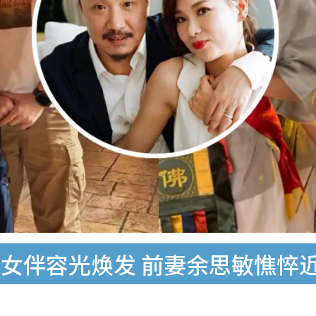
女伴容光焕发 前妻余思敏憔悴近况