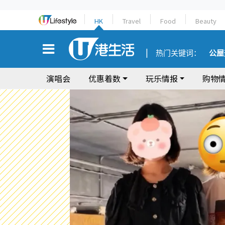
HK
Travel
Food
Beauty
热门关键词：
公屋
演唱会
优惠着数
玩乐情报
购物