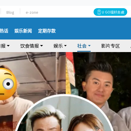
Blog
e-zone
U GO搵好去處
热话
娱乐新闻
定期存款
情报
饮食情报
娱乐
社会
影片专区