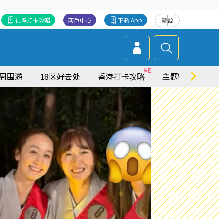
社群打卡攻略
商戶中心
下載 App
繁
简
周围游
18区好去处
香港打卡攻略
主题特集