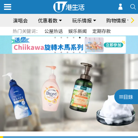
演唱会
优惠着数
玩乐情报
购物情报
热门关键词：
公屋热话
娱乐新闻
定期存款
目錄