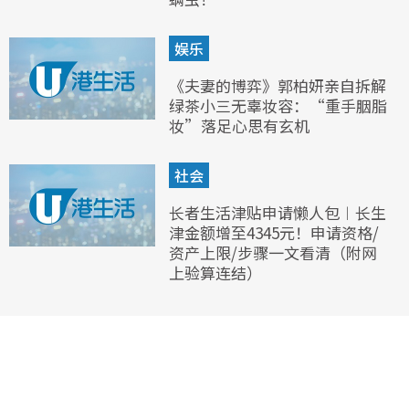
娱乐
《夫妻的博弈》郭柏妍亲自拆解
绿茶小三无辜妆容：“重手胭脂
妆”落足心思有玄机
社会
长者生活津贴申请懒人包︱长生
津金额增至4345元！申请资格/
资产上限/步骤一文看清（附网
上验算连结）