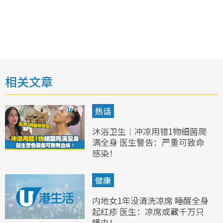
相关文章
热话
沐浴卫生︱冲凉用错1物细菌爬
满全身 医生警告：严重可致命
感染！
健康
内地女1年没清洗凉席 睡醒全身
起红疹 医生：凉席或藏千万只
螨虫！