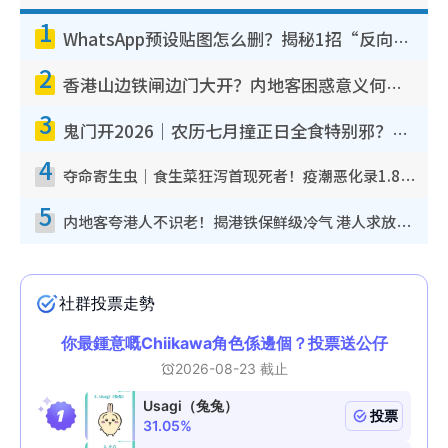
1
WhatsApp预设贴图怎么删？揭秘1招“反向操作”还原简洁界面 附3步实测教程
2
香港山边铁闸边门大开？内地客困惑意义何在！网友神回复：这种叫法理性防御
3
鬼门开2026｜农历七月撞正日全食特别邪？专家警告切忌做一事！揭4大禁忌+2招保平安
4
夺命寄生虫｜食生菜狂泻首现死者！疫潮恶化录1.8万宗病例 揭洗菜3大谬误
5
内地客夸港人不识老！揭港铁保鲜级冷气 港人求放过：别投诉