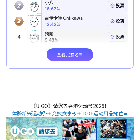
《U GO》请您去香港运动节2026！
体验新兴运动💦＋竞技赛事💪＋100+运动用品摊位🔥