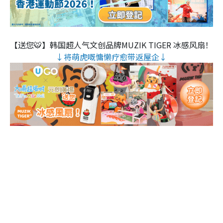
【送您🐯】韩国超人气文创品牌MUZIK TIGER 冰感风扇！
↓将萌虎嘅慵懒疗愈带返屋企↓