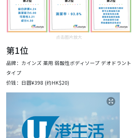
点击图片放大
第1位
品牌：カインズ 薬用 弱酸性ボディソープ デオドラント
タイプ
价钱：日圆¥398 (约HK$20)