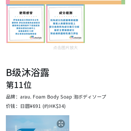
点击图片放大
B级沐浴露
第11位
品牌：arau. Foam Body Soap 泡ボディソープ
价钱：日圆¥691 (约HK$34)