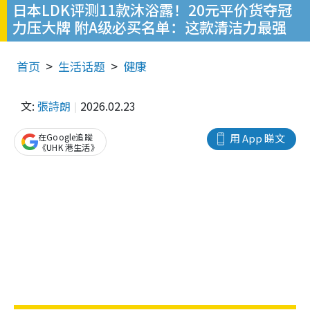
日本LDK评测11款沐浴露！20元平价货夺冠
力压大牌 附A级必买名单：这款清洁力最强
首页
生活话题
健康
文:
張詩朗
2026.02.23
在Google追蹤
用 App 睇文
《UHK 港生活》