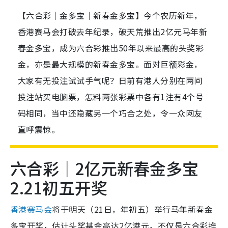
【六合彩｜金多宝｜新春金多宝】今个农历新年，
香港赛马会打破去年纪录，破天荒推出2亿元马年新
春金多宝，成为六合彩推出50年以来最高的头奖彩
金，亦是最大规模的新春金多宝。面对巨额彩金，
大家有无投注试试手气呢？日前有港人分别在两间
投注站买电脑票，怎料两张彩票中各有1注有4个号
码相同，当中还隐藏另一个巧合之处，令一众网友
直呼震惊。
六合彩｜2亿元新春金多宝
2.21初五开奖
香港赛马会
将于明天（21日，年初五）举行马年新春金
多宝开奖，估计头奖基金高达2亿港元，不仅是六合彩推