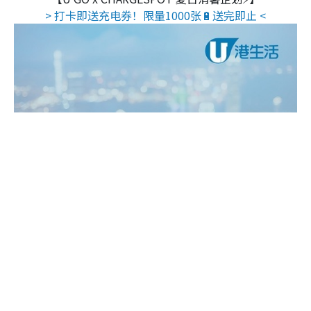
> 打卡即送充电券！限量1000张🔋送完即止 <