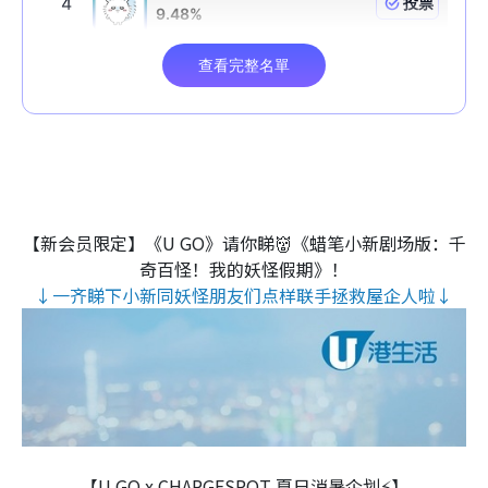
【新会员限定】《U GO》请你睇👹《蜡笔小新剧场版：千
奇百怪！我的妖怪假期》！
↓一齐睇下小新同妖怪朋友们点样联手拯救屋企人啦↓
【U GO x CHARGESPOT 夏日消暑企划⚡】