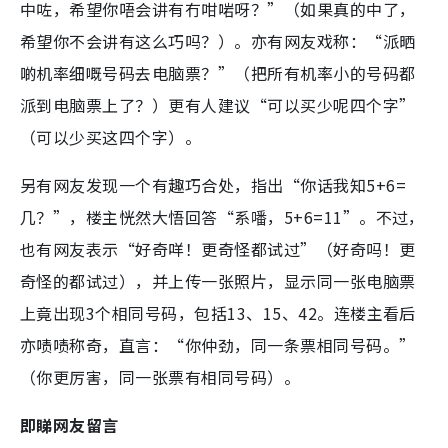
中咗，希望你唔会讲有冇咁啱呀？”（如果真的中了，
希望你不会讲有这么巧吗？）。亦有网友戏称：“派晒
啲机率细嘅号码去电脑票？”（把所有机率小的号码都
派到电脑票上了？）更有人建议“可以买少呢四个字”
（可以少买这四个字）。
另有网友发现一个有趣巧合处，指出“你话我知5+6=
几？”，楼主恍然大悟回答“系噃，5+6=11”。不过，
也有网友表示“好奇咩！更奇怪都试过”（好奇吗！更
奇怪的都试过），并上传一张照片，显示同一张电脑票
上竟出现3个相同号码，包括13、15、42。连楼主看后
亦啧啧称奇，直言：“你仲劲，同一条票相同号码。”
（你更厉害，同一张票有相同号码）。
即睇网友留言