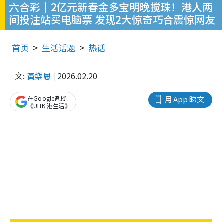
六合彩｜2亿元新春金多宝明晚搅珠！港人两
间投注站买电脑票 发现2大惊奇巧合震惊网友
首页
生活话题
热话
文:
黃樂恩
2026.02.20
在Google追蹤
用 App 睇文
《UHK 港生活》