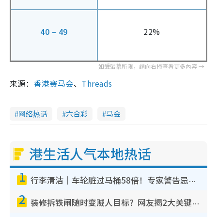
40 – 49
22%
来源：
香港赛马会
、
Threads
网络热话
六合彩
马会
港生活人气本地热话
1
行李清洁｜车轮脏过马桶58倍！专家警告忌用酒精擦 教1招免脏手除菌
2
装修拆铁闸随时变贼人目标？网友揭2大关键用途：装新款等于白装？附新旧铁闸分别