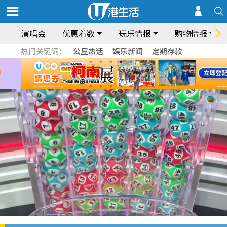
演唱会
优惠着数
玩乐情报
购物情报
热门关键词：
公屋热话
娱乐新闻
定期存款