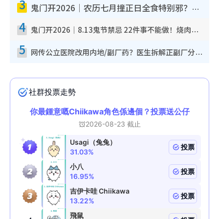
3
鬼门开2026｜农历七月撞正日全食特别邪？专家警告切忌做一事！揭4大禁忌+2招保平安
4
鬼门开2026｜8.13鬼节禁忌 22件事不能做！烧肉、刺身要少食？半夜勿吹口哨/打给个电话
5
网传公立医院改用内地/副厂药？医生拆解正副厂分别，揭4类人换药随时出事