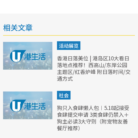
相关文章
活动展览
香港日落美位 | 港岛区10大看日
落地点推荐！西高山/东岸公园
主题区/红香炉峰 附日落时间/交
通方式
社会
狗只入食肆懒人包︱5.18起接受
食肆提交申请 3类食肆仍禁入＋
狗主必读3大守则（附宠物友善
餐厅推荐）