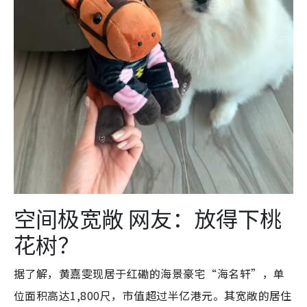
空间极宽敞 网友：放得下桃
花树？
据了解，黄嘉雯现居于红磡的海景豪宅“海名轩”，单
位面积高达1,800尺，市值超过半亿港元。其宽敞的居住