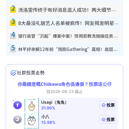
2
汤洛雯传终于有好消息造人成功！两大细节曝孕味极浓引猜测：大肚婆先会咁！
3
8大最没礼貌艺人名单被疯传！网友揭发明星真面目，一致数落这一位是无品天花板？
4
银行高管“沉船”爆案中案！惊揭邪教洗脑操控卖淫被吞600万，幕后黑手讲多错多
5
林芊妤亲解12年前“残厕Gathering”真相！高层解约一句话重创尊严，至今拒返TVB