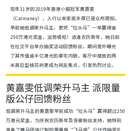
现年31岁的2019年香港小姐冠军黄嘉雯
（Carmaney），入行以来家底丰厚已是众所周知。
早前她低调荣升马主，更凭“拉头马”一举赢得逾
250万港元奖金，运势极旺！适逢农历新年，她日前
在社交平台举办抽奖活动回馈粉丝，期间意外曝光
了其市值逾半亿港元的豪宅内貌，客厅中摆放的两
米高巨型桃花树更成为网友焦点，引发热烈讨论。
黄嘉雯低调荣升马主 派限量
版公仔回馈粉丝
低调荣升马主的黄嘉雯早前成功“拉头马”赢得超过250
万港元奖金，为庆祝农历新年及答谢粉丝支持，她特别
准备了赛马团体订制的限量版“飞马座”公仔作抽奖礼