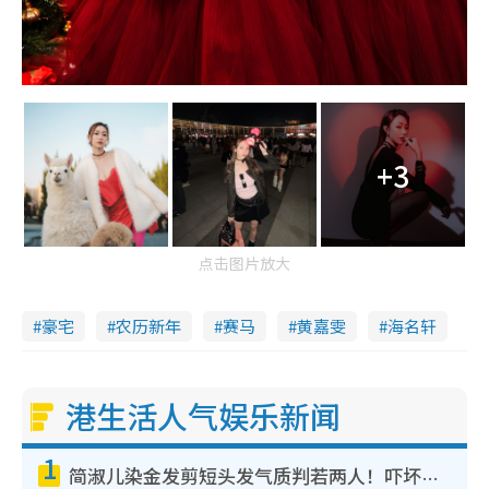
+3
点击图片放大
豪宅
农历新年
赛马
黄嘉雯
海名轩
港生活人气娱乐新闻
1
简淑儿染金发剪短头发气质判若两人！吓坏老公麦大力都认不出：“你做什么？”