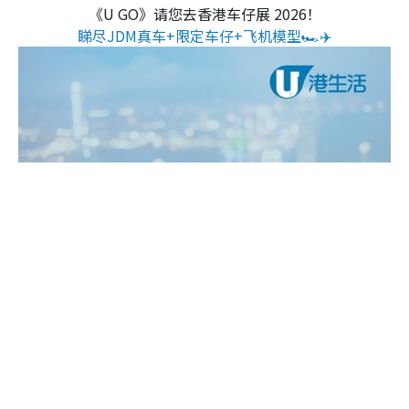
《U GO》请您去香港车仔展 2026！
睇尽JDM真车+限定车仔+飞机模型🏎️✈️