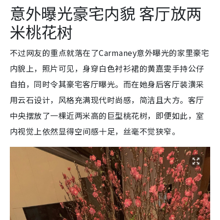
意外曝光豪宅内貌 客厅放两
米桃花树
不过网友的重点就落在了Carmaney意外曝光的家里豪宅
内貌上，照片可见，身穿白色衬衫裙的黄嘉雯手持公仔
自拍，同时令其豪宅客厅曝光。而在她身后客厅装潢采
用云石设计，风格充满现代时尚感，简洁且大方。客厅
中央摆放了一棵近两米高的巨型桃花树，即便如此，室
内视觉上依然显得空间感十足，丝毫不觉狭窄。