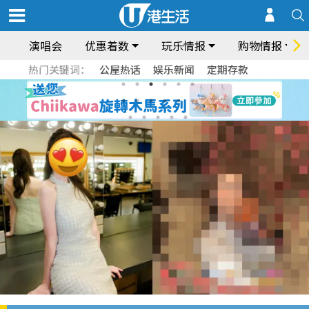
演唱会
优惠着数
玩乐情报
购物情报
热门关键词：
公屋热话
娱乐新闻
定期存款