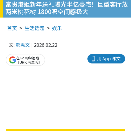
富贵港姐新年送礼曝光半亿豪宅！巨型客厅放
两米桃花树 1800呎空间感极大
首页
生活话题
娱乐
文:
鄭惠文
2026.02.22
在Google追蹤
用 App 睇文
《UHK 港生活》