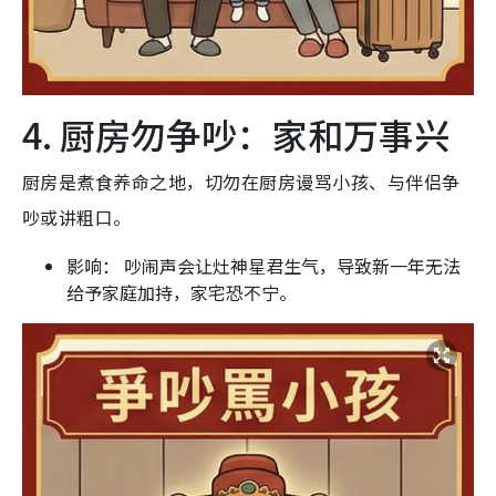
4. 厨房勿争吵：家和万事兴
厨房是煮食养命之地，切勿在厨房谩骂小孩、与伴侣争
吵或讲粗口。
影响： 吵闹声会让灶神星君生气，导致新一年无法
给予家庭加持，家宅恐不宁。