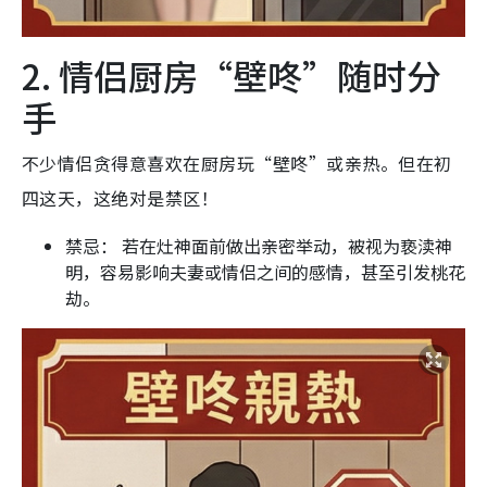
2. 情侣厨房“壁咚”随时分
手
不少情侣贪得意喜欢在厨房玩“壁咚”或亲热。但在初
四这天，这绝对是禁区！
禁忌： 若在灶神面前做出亲密举动，被视为亵渎神
明，容易影响夫妻或情侣之间的感情，甚至引发桃花
劫。