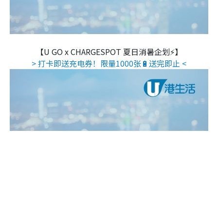
【U GO x CHARGESPOT 夏日消暑企划⚡】
> 打卡即送充电券！限量1000张🔋送完即止 <