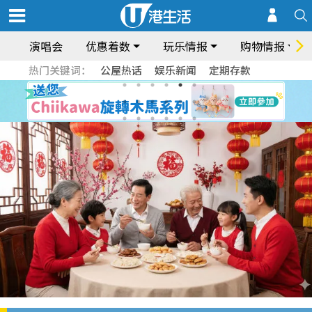
演唱会
优惠着数
玩乐情报
购物情报
热门关键词：
公屋热话
娱乐新闻
定期存款