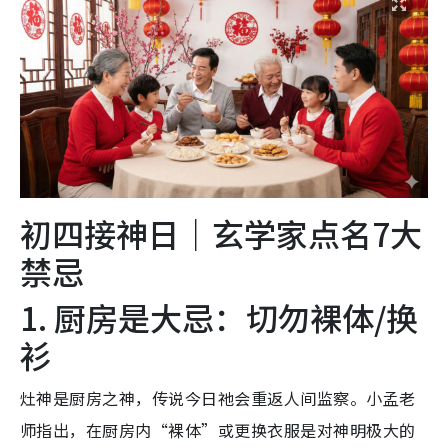
初四接神日｜玄学家点名7大
禁忌
1. 厨房是大忌：切勿裸体/换
衫
灶神是厨房之神，传说今日祂会重返人间监察。小孟老
师指出，在厨房内“裸体”或更换衣服是对神明极大的