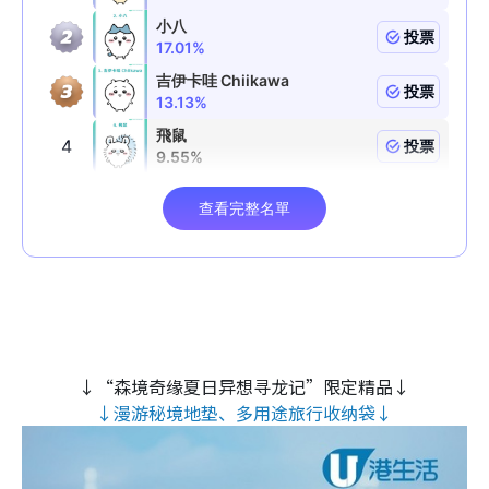
↓“森境奇缘夏日异想寻龙记”限定精品↓
↓漫游秘境地垫、多用途旅行收纳袋↓