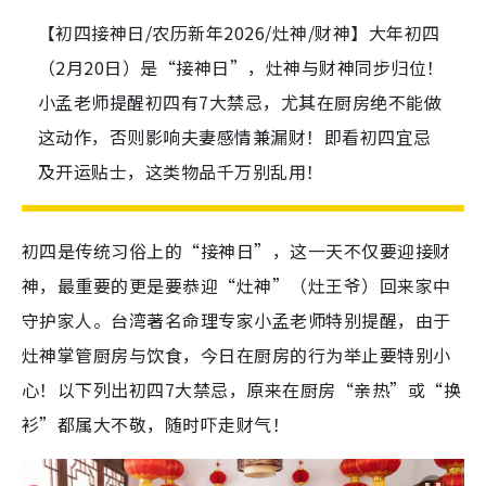
【初四接神日/农历新年2026/灶神/财神】大年初四
（2月20日）是“接神日”，灶神与财神同步归位！
小孟老师提醒初四有7大禁忌，尤其在厨房绝不能做
这动作，否则影响夫妻感情兼漏财！即看初四宜忌
及开运贴士，这类物品千万别乱用！
初四是传统习俗上的“接神日”，这一天不仅要迎接财
神，最重要的更是要恭迎“灶神”（灶王爷）回来家中
守护家人。台湾著名命理专家小孟老师特别提醒，由于
灶神掌管厨房与饮食，今日在厨房的行为举止要特别小
心！以下列出初四7大禁忌，原来在厨房“亲热”或“换
衫”都属大不敬，随时吓走财气！