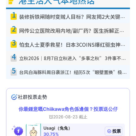
港生活人气本地热话
1
装修拆铁闸随时变贼人目标？网友揭2大关键用途：装新款等于白装？附新旧铁闸分别
2
网传公立医院改用内地/副厂药？医生拆解正副厂分别，揭4类人换药随时出事
3
怕虫人士夏季救星！日本3COINS爆红驱虫神器$45起 1招“全程免触碰”轻松搞定小强
4
立秋2026｜8月7日立秋进入“多事之秋” 3件事不可做！专家教6招开运 清杂物／钱包纳气接好运
5
台风白海豚料周日袭浙江！经历5次“眼壁置换”极罕见 成登陆内地最长途台风