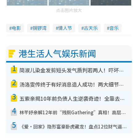
点击图片放大
电影
铜锣湾
情人节
古天乐
音乐
港生活人气娱乐新闻
1
简淑儿染金发剪短头发气质判若两人！吓坏老公麦大力都认不出：“你做什么？”
2
汤洛雯传终于有好消息造人成功！两大细节曝孕味极浓引猜测：大肚婆先会咁！
3
五索亲揭10年前负债人生逆袭奇迹！全靠去一地方转运后即遇上马先生
4
林芊妤亲解12年前“残厕Gathering”真相！高层解约一句话重创尊严，至今拒返TVB
5
《爱·回家》隐形富豪卧虎藏龙！盘点12位财气逼人的有钱艺人：这位美女3亿身家不愁做