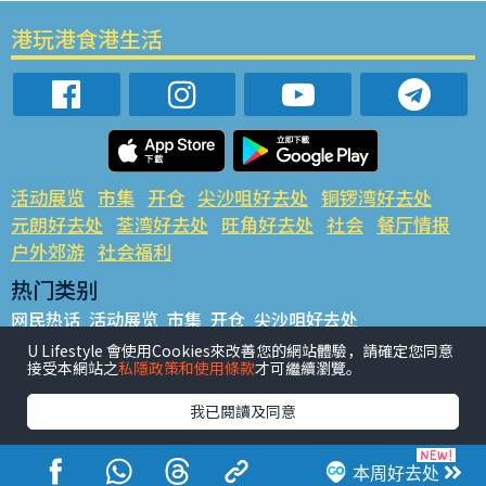
港玩港食港生活
活动展览
市集
开仓
尖沙咀好去处
铜锣湾好去处
元朗好去处
荃湾好去处
旺角好去处
社会
餐厅情报
户外郊游
社会福利
热门类别
网民热话
活动展览
市集
开仓
尖沙咀好去处
铜锣湾好去处
元朗好去处
荃湾好去处
旺角好去处
社会
U Lifestyle 會使用Cookies來改善您的網站體驗，請確定您同意
接受本網站之
私隱政策和使用條款
才可繼續瀏覽。
餐厅情报
户外郊游
热门标签
我已閱讀及同意
#UGO揾好去处
#人气活动推介
#美食社群热话
#亲子玩乐好去处
#ULifestyle应用程式
#限时抢
本周好去处