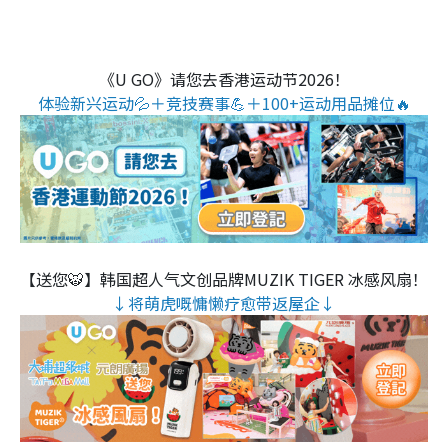
《U GO》请您去香港运动节2026！
体验新兴运动💦＋竞技赛事💪＋100+运动用品摊位🔥
【送您🐯】韩国超人气文创品牌MUZIK TIGER 冰感风扇！
↓将萌虎嘅慵懒疗愈带返屋企↓