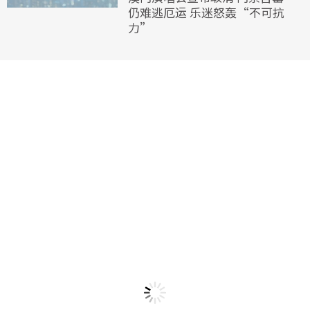
仍难逃厄运 乐迷怒轰“不可抗
力”