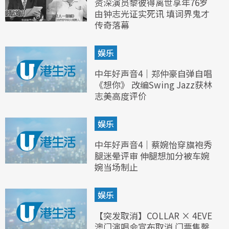
资深演员黎彼得离世享年76岁
由钟志光证实死讯 填词界鬼才
传奇落幕
娱乐
中年好声音4｜郑仲豪自弹自唱
《想你》 改编Swing Jazz获林
志美高度评价
娱乐
中年好声音4｜蔡婉怡穿旗袍秀
腿迷晕评审 伸腿想加分被车婉
婉当场制止
娱乐
【突发取消】COLLAR × 4EVE
澳门演唱会宣布取消 门票售罄