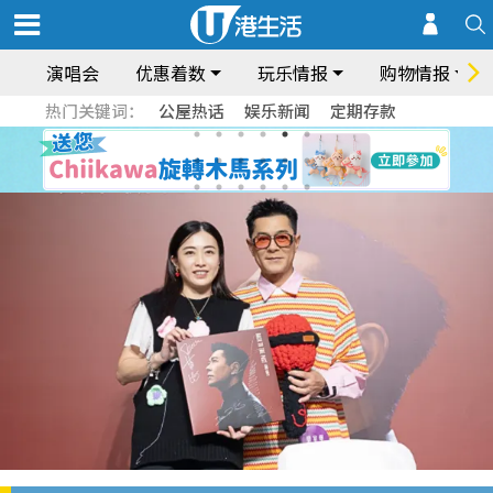
演唱会
优惠着数
玩乐情报
购物情报
热门关键词：
公屋热话
娱乐新闻
定期存款