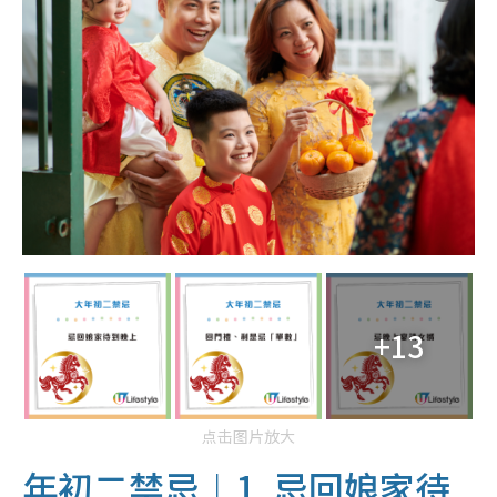
+13
点击图片放大
年初二禁忌︱1. 忌回娘家待