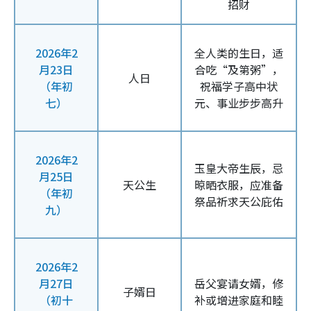
招财
2026年2
全人类的生日，适
月23日
合吃“及第粥”，
人日
（年初
祝福学子高中状
七）
元、事业步步高升
2026年2
玉皇大帝生辰，忌
月25日
天公生
晾晒衣服，应准备
（年初
祭品祈求天公庇佑
九）
2026年2
月27日
岳父宴请女婿，修
子婿日
（初十
补或增进家庭和睦