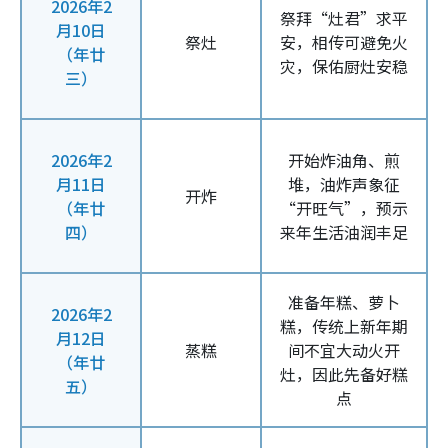
2026年2
祭拜“灶君”求平
月10日
祭灶
安，相传可避免火
（年廿
灾，保佑厨灶安稳
三）
2026年2
开始炸油角、煎
月11日
堆，油炸声象征
开炸
（年廿
“开旺气”，预示
四）
来年生活油润丰足
准备年糕、萝卜
2026年2
糕，传统上新年期
月12日
蒸糕
间不宜大动火开
（年廿
灶，因此先备好糕
五）
点