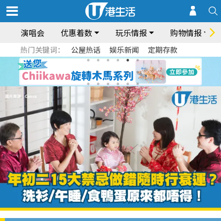
演唱会
优惠着数
玩乐情报
购物情报
热门关键词：
公屋热话
娱乐新闻
定期存款