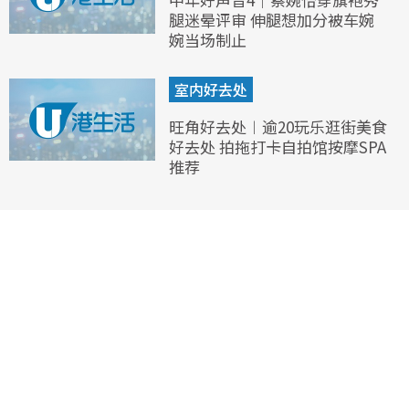
腿迷晕评审 伸腿想加分被车婉
婉当场制止
室内好去处
旺角好去处︱逾20玩乐逛街美食
好去处 拍拖打卡自拍馆按摩SPA
推荐