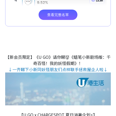
【新会员限定】《U GO》请你睇👹《蜡笔小新剧场版：千
奇百怪！我的妖怪假期》！
↓一齐睇下小新同妖怪朋友们点样联手拯救屋企人啦↓
【U GO x CHARGESPOT 夏日消暑企划⚡】