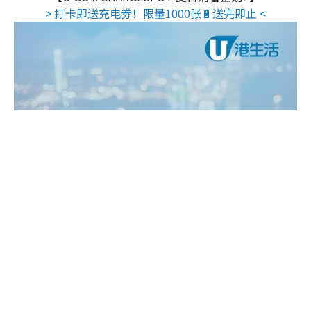
> 打卡即送充电券！限量1000张🔋送完即止 <