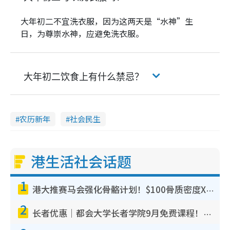
大年初二不宜洗衣服，因为这两天是“水神”生
日，为尊崇水神，应避免洗衣服。
大年初二饮食上有什么禁忌？
农历新年
社会民生
港生活社会话题
1
港大推赛马会强化骨骼计划！$100骨质密度X光检查 完成免费运动训练送超市礼券！附参加资格
2
长者优惠｜都会大学长者学院9月免费课程！多媒体/微电影创作/网络安全 附报名方法教学