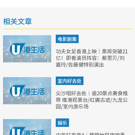
相关文章
电影剧集
功夫女足香港上映｜票房突破21
亿！即看演员阵容：蔡思贝/刘
嘉玲/佐藤健特别演出
室内好去处
尖沙咀好去处︱逾20景点美食推
荐 维港观景台/红磡古迹/九龙公
园/室内游乐场
娱乐
中年好声音4｜蔡婉怡穿旗袍秀