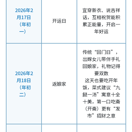
2026年2
宜穿新衣、说吉祥
月17日
话，互相祝贺能积
开运日
（年初
累正能量，开启一
一）
年好运
传统“回门日”，
出嫁女儿带伴手礼
回娘家，礼物记得
2026年2
要双数
月18日
这天也要吃开年
返娘家
（年初
饭，菜式建议“九
二）
餸一汤”寓意十全
十美，第一口吃斋
（开斋）更有“发
市”招财之意