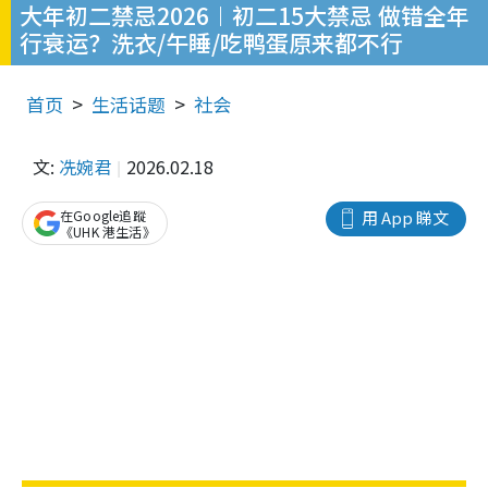
大年初二禁忌2026︱初二15大禁忌 做错全年
行衰运？洗衣/午睡/吃鸭蛋原来都不行
首页
生活话题
社会
文:
冼婉君
2026.02.18
在Google追蹤
用 App 睇文
《UHK 港生活》