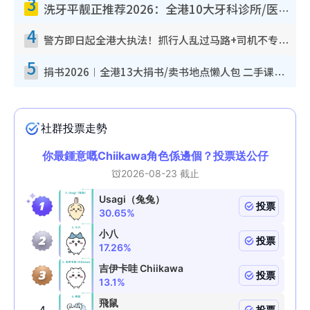
3
洗牙平靓正推荐2026：全港10大牙科诊所/医院懒人包，夜诊至8点/镇静洁牙/医疗券适用
4
警方即日起全港大执法！抓行人乱过马路+司机不专注驾驶！乱过马路罚$2000
5
捐书2026︱全港13大捐书/卖书地点懒人包 二手课本最高$150＋旧书换免费咖啡/戏票