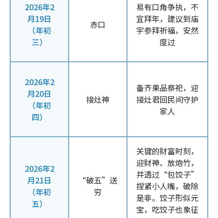
2026年2
易有口角争执，不
月19日
宜拜年，建议到庙
赤口
（年初
宇参拜祈福，安然
三）
度过
2026年2
备齐果品祭祀，迎
月20日
接灶神
接灶君回民间守护
（年初
家人
四）
关键的财富时刻，
迎财神、放炮竹，
2026年2
并透过“包饺子”
月21日
“破五”送
捏紧小人嘴，破除
（年初
穷
是非。饺子形似元
五）
宝，吃饺子也象征