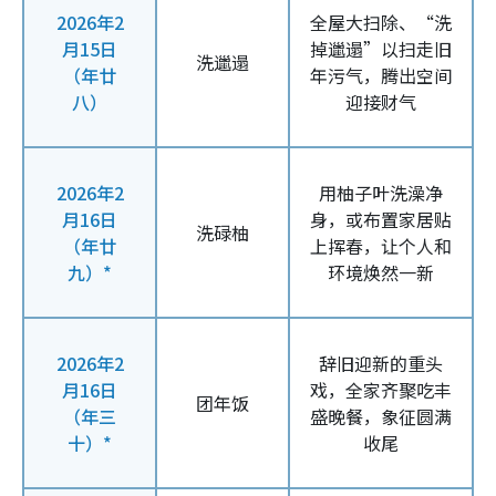
2026年2
全屋大扫除、“洗
月15日
掉邋遢”以扫走旧
洗邋遢
（年廿
年污气，腾出空间
八）
迎接财气
2026年2
用柚子叶洗澡净
月16日
身，或布置家居贴
洗碌柚
（年廿
上挥春，让个人和
九）*
环境焕然一新
2026年2
辞旧迎新的重头
月16日
戏，全家齐聚吃丰
团年饭
（年三
盛晚餐，象征圆满
十）*
收尾