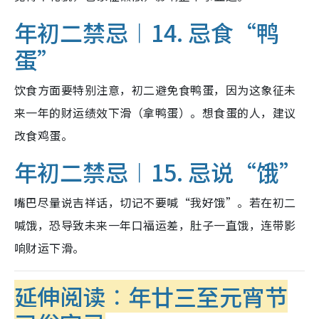
年初二禁忌︱14. 忌食“鸭
蛋”
饮食方面要特别注意，初二避免食鸭蛋，因为这象征未
来一年的财运绩效下滑（拿鸭蛋）。想食蛋的人，建议
改食鸡蛋。
年初二禁忌︱15. 忌说“饿”
嘴巴尽量说吉祥话，切记不要喊“我好饿”。若在初二
喊饿，恐导致未来一年口福运差，肚子一直饿，连带影
响财运下滑。
延伸阅读︰年廿三至元宵节