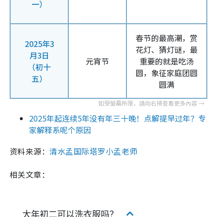
一）
春节的最高潮，赏
2025年3
花灯、猜灯谜，最
月3日
元宵节
重要的就是吃汤
（初十
圆，象征家庭团圆
五）
圆满
2025年起连续5年没有年三十晚！点解提早过年？专
家解释系呢个原因
资料来源：
清水孟国际塔罗小孟老师
相关文章：
大年初二可以洗衣服吗？