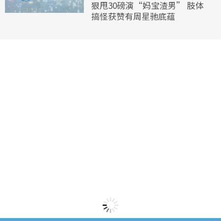
狠甩30磅演“妈宝渣男” 肢体
搞怪获赞有周星驰底蕴