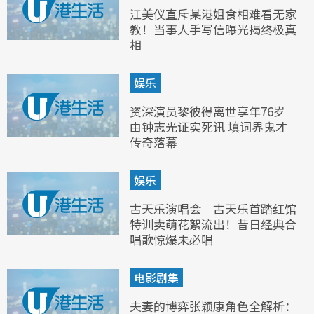
江美仪直斥某港姐食相难看无家
教！当事人手写信曝光揭终极真
相
娱乐
资深演员黎彼得离世享年76岁
由钟志光证实死讯 填词界鬼才
传奇落幕
娱乐
古天乐演唱会｜古天乐首踏红馆
特训卖萌花絮流出！昔日经典合
唱歌惊爆未必唱
电影剧集
夫妻的博弈张颖康角色全解析：