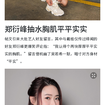
郑衍峰抽水胸肌平平实实
帖文引来大批艺人好友留言，其中与戴祖仪传过绯闻的
好友郑衍峰更爆笑评论指：“我认得个两块厚厚平平实
实的胸肌。”留言借机幽了吴若希一默，暗寸对方身材
“平实”。