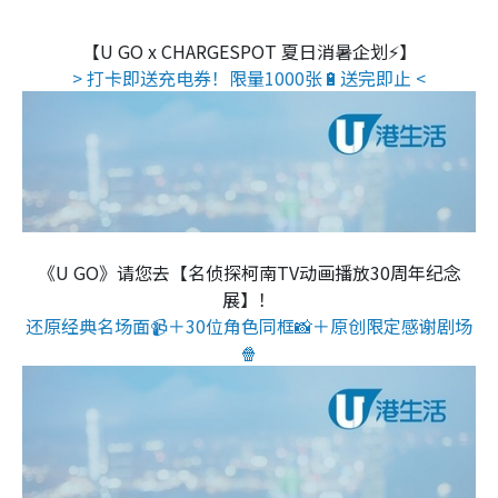
【U GO x CHARGESPOT 夏日消暑企划⚡】
> 打卡即送充电券！限量1000张🔋送完即止 <
《U GO》请您去【名侦探柯南TV动画播放30周年纪念
展】！
还原经典名场面📹＋30位角色同框📸＋原创限定感谢剧场
🍿