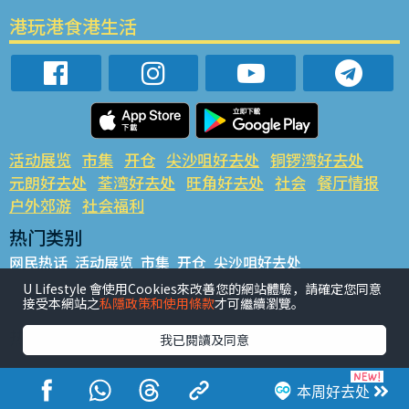
港玩港食港生活
活动展览
市集
开仓
尖沙咀好去处
铜锣湾好去处
元朗好去处
荃湾好去处
旺角好去处
社会
餐厅情报
户外郊游
社会福利
热门类别
网民热话
活动展览
市集
开仓
尖沙咀好去处
铜锣湾好去处
元朗好去处
荃湾好去处
旺角好去处
社会
U Lifestyle 會使用Cookies來改善您的網站體驗，請確定您同意
接受本網站之
私隱政策和使用條款
才可繼續瀏覽。
餐厅情报
户外郊游
热门标签
我已閱讀及同意
#UGO揾好去处
#人气活动推介
#美食社群热话
#亲子玩乐好去处
#ULifestyle应用程式
#限时抢
本周好去处
#UJetso礼物放送
#ULifestyle商户中心
#著数
#网络热话