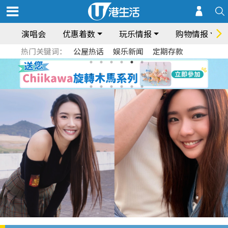
演唱会
优惠着数
玩乐情报
购物情报
热门关键词：
公屋热话
娱乐新闻
定期存款