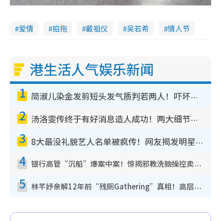
爱情
拍拖
戴祖仪
吴若希
情人节
港生活人气娱乐新闻
1
简淑儿染金发剪短头发气质判若两人！吓坏老公麦大力都认不出：“你做什么？”
2
汤洛雯传终于有好消息造人成功！两大细节曝孕味极浓引猜测：大肚婆先会咁！
3
8大最没礼貌艺人名单被疯传！网友揭发明星真面目，一致数落这一位是无品天花板？
4
银行高管“沉船”爆案中案！惊揭邪教洗脑操控卖淫被吞600万，幕后黑手讲多错多
5
林芊妤亲解12年前“残厕Gathering”真相！高层解约一句话重创尊严，至今拒返TVB