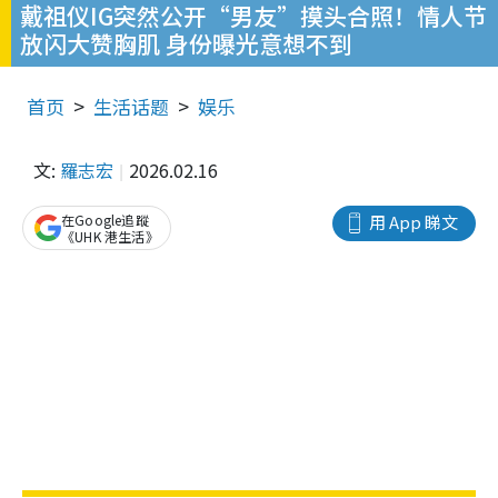
戴祖仪IG突然公开“男友”摸头合照！情人节
放闪大赞胸肌 身份曝光意想不到
首页
生活话题
娱乐
文:
羅志宏
2026.02.16
在Google追蹤
用 App 睇文
《UHK 港生活》