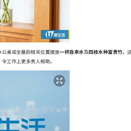
办公桌或全屋的相关位置摆放
一杯自来水
及
四枝水种富贵竹
。
，令工作上更多贵人相助。