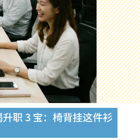
升职 3 宝：椅背挂这件衫