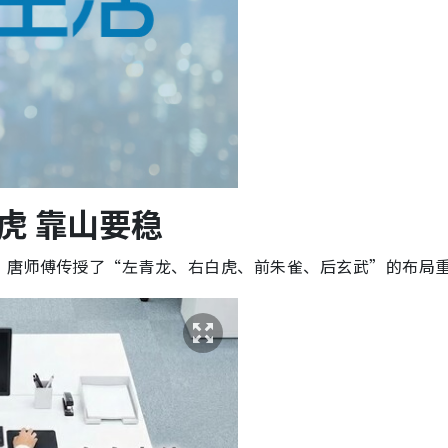
虎 靠山要稳
。唐师傅传授了“左青龙、右白虎、前朱雀、后玄武”的布局