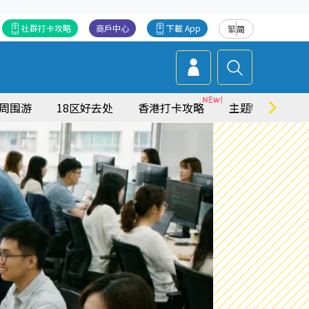
社群打卡攻略
商戶中心
下載 App
繁
简
周围游
18区好去处
香港打卡攻略
主题特集