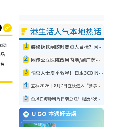
港生活人气本地热话
1
本网
装修拆铁闸随时变贼人目标？网友揭2大关键用途：装新款等于白装？附新旧铁闸分别
物品
2
网传公立医院改用内地/副厂药？医生拆解正副厂分别，揭4类人换药随时出事
刻有
3
怕虫人士夏季救星！日本3COINS爆红驱虫神器$45起 1招“全程免触碰”轻松搞定小强
4
立秋2026｜8月7日立秋进入“多事之秋” 3件事不可做！专家教6招开运 清杂物／钱包纳气接好运
5
台风白海豚料周日袭浙江！经历5次“眼壁置换”极罕见 成登陆内地最长途台风
U GO 本週好去處