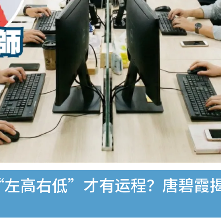
“左高右低”才有运程？唐碧霞揭