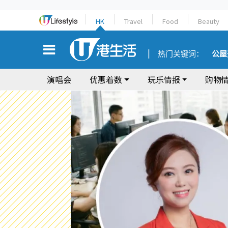
HK
Travel
Food
Beauty
热门关键词：
公屋
演唱会
优惠着数
玩乐情报
购物