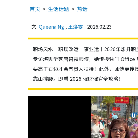
首页
生活话题
热话
文:
Queena Ng
,
王煥雯
2026.02.23
职场风水︱职场改运︱事业运︱2026年想升
专访堪舆学家唐碧霞师傅，她传授独门 Offic
要高于右边才会有贵人扶持！此外，师傅更传授 
靠山撑腰。即看 2026 催财催官全攻略！