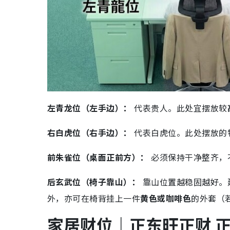
左青龙位（左手边）：
代表贵人。此处宜摆放较
右白虎位（右手边）：
代表白虎位。此处摆放的
前朱雀位（桌面正前方）：
必须保持干净整齐，
后玄武位（椅子靠山）：
靠山位置越稳固越好。
外，亦可在椅背挂上一件
黄色或咖啡色
的外套（
家居财位｜正东旺正财 