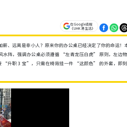
在Google追蹤
《UHK 港生活》
职加薪、远离是非小人？原来你的办公桌已经决定了你的命运！
e 风水阵，强调办公桌必须遵循 “左青龙压白虎” 原则，左边
“升职 3 宝”，只需在椅背挂一件 “这颜色” 的外套，即