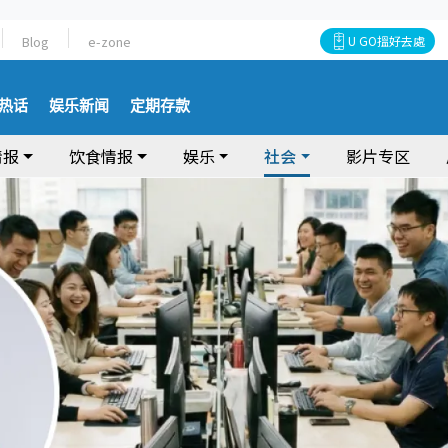
Blog
e-zone
U GO搵好去處
热话
娱乐新闻
定期存款
情报
饮食情报
娱乐
社会
影片专区