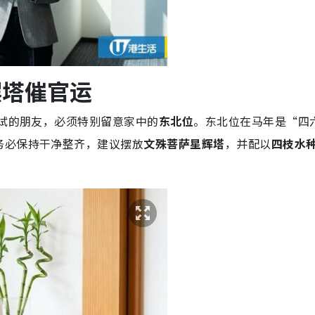
T
i
m
e
摆塔催官运
考试的朋友，必须特别留意家中的
东北位
。
东北位在马年是“四
务必保持干净整齐，建议摆放
文殊菩萨星辉塔
，并配以
四枝水