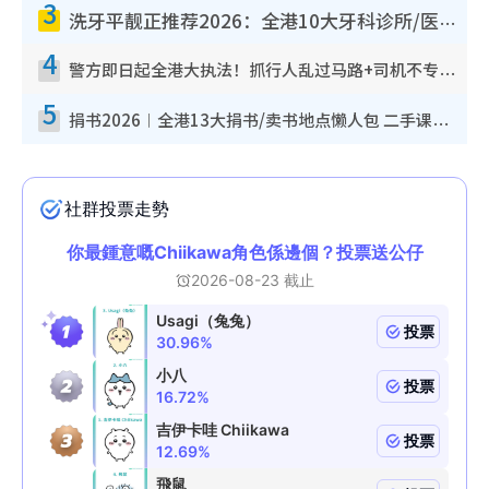
3
洗牙平靓正推荐2026：全港10大牙科诊所/医院懒人包，夜诊至8点/镇静洁牙/医疗券适用
4
警方即日起全港大执法！抓行人乱过马路+司机不专注驾驶！乱过马路罚$2000
5
捐书2026︱全港13大捐书/卖书地点懒人包 二手课本最高$150＋旧书换免费咖啡/戏票