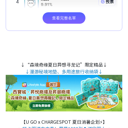
↓“森境奇缘夏日异想寻龙记”限定精品↓
↓漫游秘境地垫、多用途旅行收纳袋↓
【U GO x CHARGESPOT 夏日消暑企划⚡】