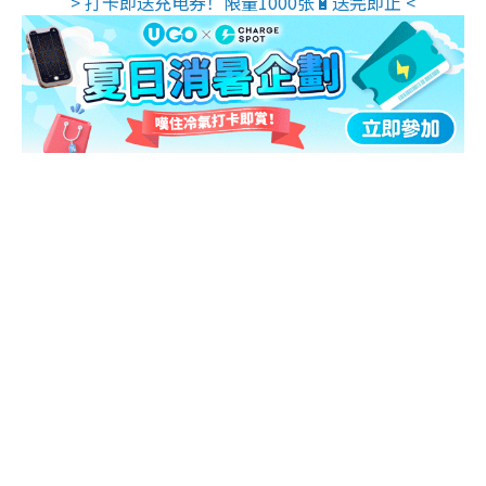
> 打卡即送充电券！限量1000张🔋送完即止 <