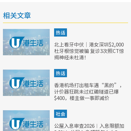
相关文章
热话
北上看牙中伏｜港女深圳$2,000
杜牙根惊觉被骗 复诊3次照CT惊
揭神经未杜清！
热话
香港机场打出租车遇“黑的”，
计价器狂跳未过红磡隧道已爆
$400，楼主做一事即减价
社会
公屋入息审查2026︱入息限额加