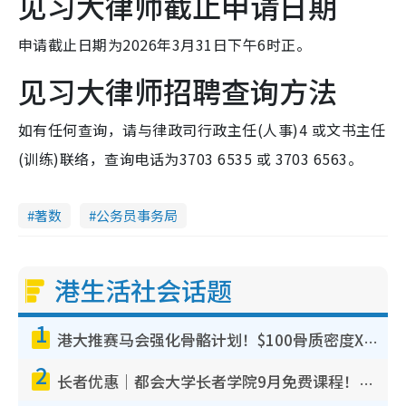
见习大律师截止申请日期
申请截止日期为2026年3月31日下午6时正。
见习大律师招聘查询方法
如有任何查询，请与律政司行政主任(人事)4 或文书主任
(训练)联络，查询电话为3703 6535 或 3703 6563。
著数
公务员事务局
港生活社会话题
1
港大推赛马会强化骨骼计划！$100骨质密度X光检查 完成免费运动训练送超市礼券！附参加资格
2
长者优惠｜都会大学长者学院9月免费课程！多媒体/微电影创作/网络安全 附报名方法教学