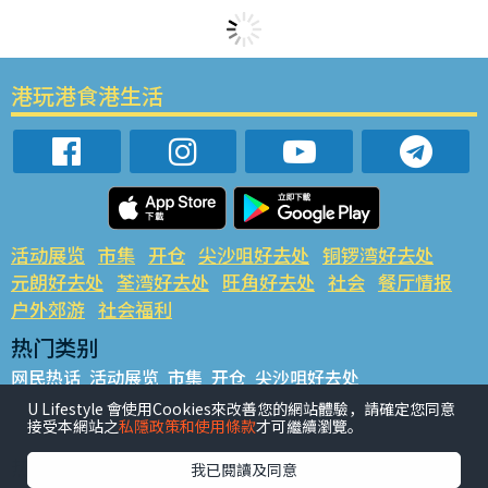
港玩港食港生活
活动展览
市集
开仓
尖沙咀好去处
铜锣湾好去处
元朗好去处
荃湾好去处
旺角好去处
社会
餐厅情报
户外郊游
社会福利
热门类别
网民热话
活动展览
市集
开仓
尖沙咀好去处
铜锣湾好去处
元朗好去处
荃湾好去处
旺角好去处
社会
U Lifestyle 會使用Cookies來改善您的網站體驗，請確定您同意
接受本網站之
私隱政策和使用條款
才可繼續瀏覽。
餐厅情报
户外郊游
热门标签
我已閱讀及同意