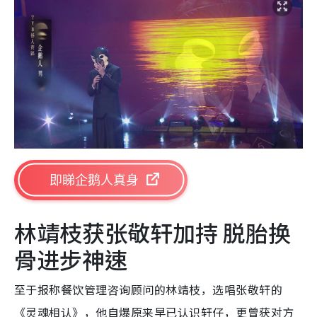
即睇企鹅人真身
林靖枝获张敬轩加持 脱胎换
骨进步神速
至于报称餐饮管理咨询顾问的林靖枝，选唱张敬轩的
《灵魂相认》，他自爆原来早已认识轩仔，更曾获对方