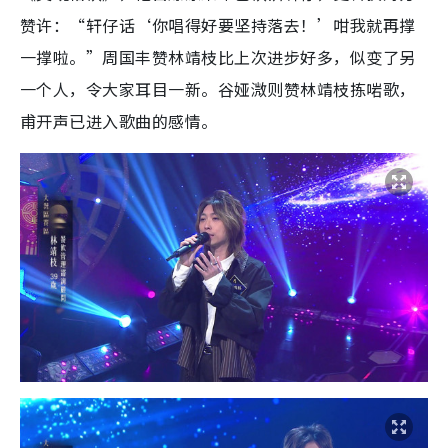
赞许：“轩仔话‘你唱得好要坚持落去！’咁我就再撑
一撑啦。”周国丰赞林靖枝比上次进步好多，似变了另
一个人，令大家耳目一新。谷娅溦则赞林靖枝拣啱歌，
甫开声已进入歌曲的感情。