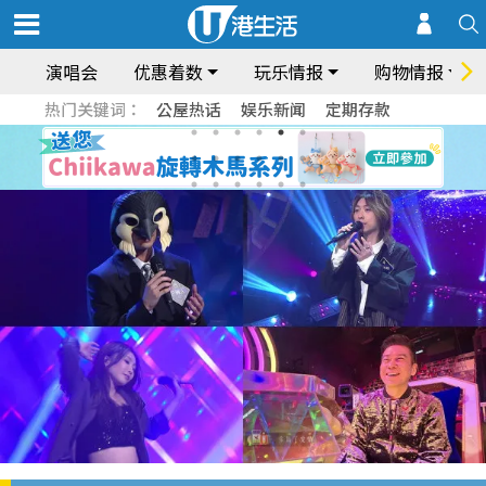
演唱会
优惠着数
玩乐情报
购物情报
热门关键词：
公屋热话
娱乐新闻
定期存款