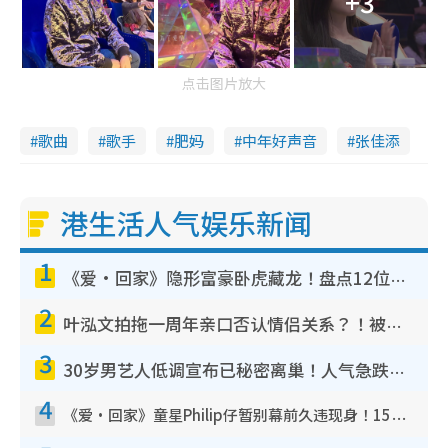
+3
点击图片放大
歌曲
歌手
肥妈
中年好声音
张佳添
港生活人气娱乐新闻
1
《爱·回家》隐形富豪卧虎藏龙！盘点12位财气逼人的有钱艺人：这位美女3亿身家不愁做
2
叶泓文拍拖一周年亲口否认情侣关系？！被质疑感情造假竟称GM“普通同事”
3
30岁男艺人低调宣布已秘密离巢！人气急跌变失踪人口：“这几年过得并不容易”
4
《爱·回家》童星Philip仔暂别幕前久违现身！15岁近况暴风成长长高变帅气少年