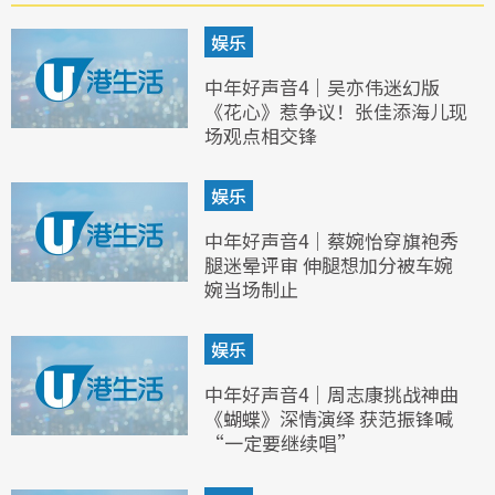
娱乐
中年好声音4｜吴亦伟迷幻版
《花心》惹争议！张佳添海儿现
场观点相交锋
娱乐
中年好声音4｜蔡婉怡穿旗袍秀
腿迷晕评审 伸腿想加分被车婉
婉当场制止
娱乐
中年好声音4｜周志康挑战神曲
《蝴蝶》深情演绎 获范振锋喊
“一定要继续唱”