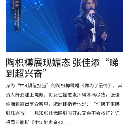
陶枳樽展现媚态 张佳添“睇
到超兴奋”
身为“中4颜值担当”的陶枳樽跳唱《你为了爱情》，其
诱人舞姿加上电眼，将女性媚态发挥得淋漓尽致，张佳
添睇到露出享受笑容，肥妈即指着他说：“你睇下佢睇
到几兴奋！”想知张佳添睇到咁开心又会不会按灯？记
得周日晚睇《中年好声音4》。