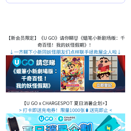
【新会员限定】《U GO》请你睇👹《蜡笔小新剧场版：千
奇百怪！我的妖怪假期》！
↓一齐睇下小新同妖怪朋友们点样联手拯救屋企人啦↓
【U GO x CHARGESPOT 夏日消暑企划⚡】
> 打卡即送充电券！限量1000张🔋送完即止 <