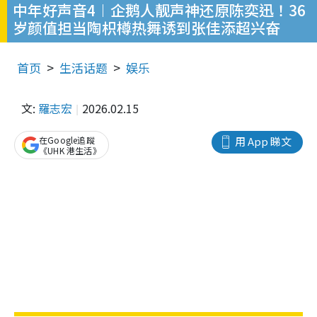
中年好声音4︱企鹅人靓声神还原陈奕迅！36
岁颜值担当陶枳樽热舞诱到张佳添超兴奋
首页
生活话题
娱乐
文:
羅志宏
2026.02.15
在Google追蹤
用 App 睇文
《UHK 港生活》