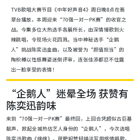
TVB歌唱大赛节目《中年好声音4》周日晚8点在翡
翠台播放，本周迎来“70强一对一PK赛”的收官之
战。今集多位大热选手各展所长，由深情慢歌到火
辣跳唱，令现场火花四溅。当中神秘选手“企鹅
人”挑战陈奕迅金曲，以及被誉为“颜值担当”的
陶枳樽以性感舞姿迷倒评审，连张佳添都忍不住露
出一脸享受的表情！
“企鹅人”迷晕全场 获赞有
陈奕迅韵味
来到“70强一对一PK赛”最终回，上回合凭超似古巨基
靓声、掀起全城热估艺人身份的“企鹅人”，今次选唱
陈奕迅歌曲《绵绵》，获肥妈赞轻描淡写用感情唱歌，