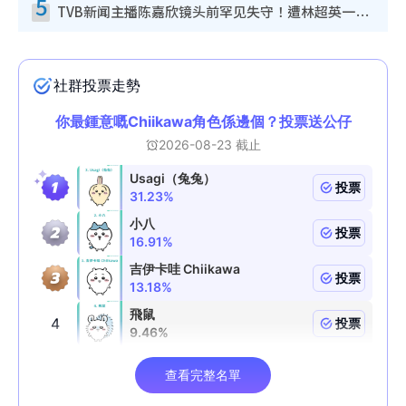
5
TVB新闻主播陈嘉欣镜头前罕见失守！遭林超英一句话突袭吓坏当场大笑