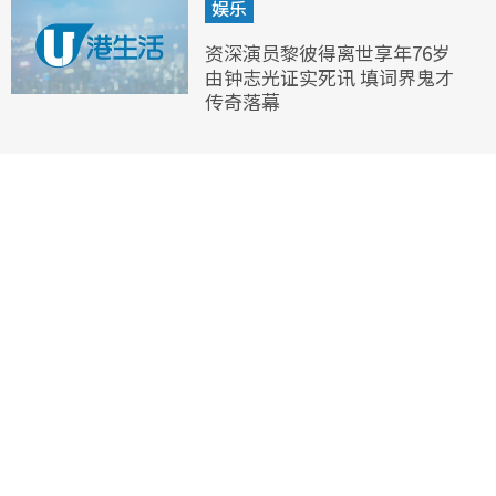
娱乐
资深演员黎彼得离世享年76岁
由钟志光证实死讯 填词界鬼才
传奇落幕