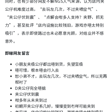
同时，也有少部分网友不解NGS人气来源，认为店内夹
公仔机难度过高，“去玩左几次，不过夹哂空气”、
“夹公仔伏到震”、“点解会咁多人支持？夹野，抓无
力”，甚至批评“店内设施比较残旧，游戏亦唔太特别
吸引”，表示即使路过也未必愿意光顾，对结业并不感
意外。
即睇网友留言
小朋友夹极公仔都出唔到货，失望至极
唔可惜，根本唔会行入去
恕小弟不才，去玩左几次，不过夹哂空气，所以无再
帮衬了
D夹公仔完全唔掂
夹公仔伏到震
咁多年从未夹到过
初期开夹公仔系几好，慢慢变到冇咩可能夹到
老实讲，店内设施比较残旧，游戏亦唔太特别吸引