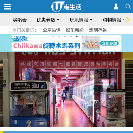
演唱会
优惠着数
玩乐情报
购物情报
热门关键词：
公屋热话
娱乐新闻
定期存款