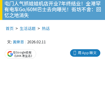
屯门人气抓娃娃机店开业7年终结业！全港罕
有电车Go/60M巴士去向曝光！街坊不舍：回
忆之地消失
首页
生活话题
热话
文:
黃樂恩
2026.02.11
在Google追蹤
用 App 睇文
《UHK 港生活》