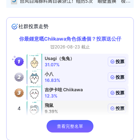
台风白海豚料周日袭浙江！经历5次“眼壁置换”极罕见 成登陆内地最长途台风