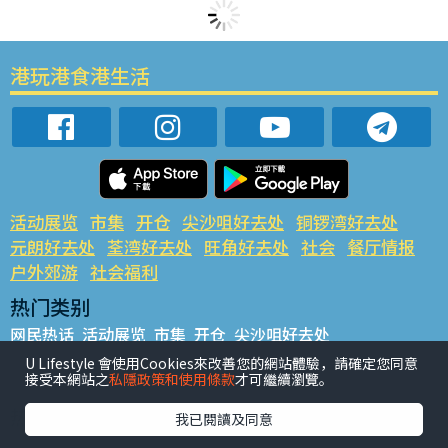
港玩港食港生活
活动展览
市集
开仓
尖沙咀好去处
铜锣湾好去处
元朗好去处
荃湾好去处
旺角好去处
社会
餐厅情报
户外郊游
社会福利
热门类别
网民热话
活动展览
市集
开仓
尖沙咀好去处
铜锣湾好去处
元朗好去处
荃湾好去处
旺角好去处
社会
U Lifestyle 會使用Cookies來改善您的網站體驗，請確定您同意
接受本網站之
私隱政策和使用條款
才可繼續瀏覽。
餐厅情报
户外郊游
热门标签
我已閱讀及同意
#UGO揾好去处
#人气活动推介
#美食社群热话