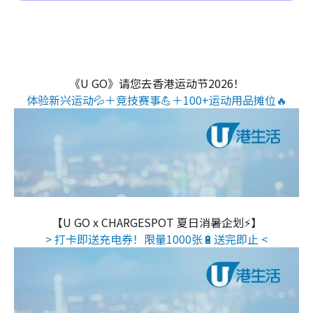
《U GO》请您去香港运动节2026！
体验新兴运动💦＋竞技赛事💪＋100+运动用品摊位🔥
【U GO x CHARGESPOT 夏日消暑企划⚡】
> 打卡即送充电券！限量1000张🔋送完即止 <