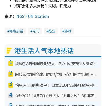
点解会咁多人支持？夹野，抓无力
来源：
NGS FUN Station
网络热话
屯门
结业
游戏
港生活人气本地热话
1
装修拆铁闸随时变贼人目标？网友揭2大关键用途：装新款等于白装？附新旧铁闸分别
2
网传公立医院改用内地/副厂药？医生拆解正副厂分别，揭4类人换药随时出事
3
怕虫人士夏季救星！日本3COINS爆红驱虫神器$45起 1招“全程免触碰”轻松搞定小强
4
立秋2026｜8月7日立秋进入“多事之秋” 3件事不可做！专家教6招开运 清杂物／钱包纳气接好运
5