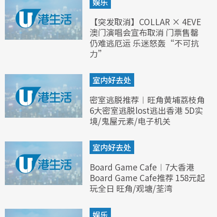
娱乐
【突发取消】COLLAR × 4EVE
澳门演唱会宣布取消 门票售罄
仍难逃厄运 乐迷怒轰“不可抗
力”
室内好去处
密室逃脱推荐︱旺角黄埔荔枝角
6大密室逃脱lost逃出香港 5D实
境/鬼屋元素/电子机关
室内好去处
Board Game Cafe︱7大香港
Board Game Cafe推荐 158元起
玩全日 旺角/观塘/荃湾
娱乐