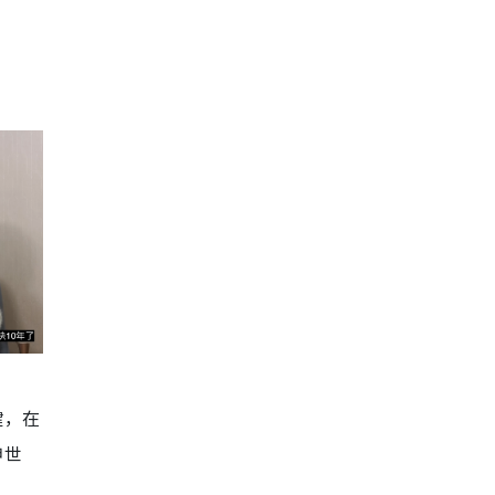
键，在
神世