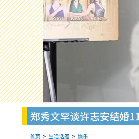
郑秀文罕谈许志安结婚1
首页
生活话题
娱乐