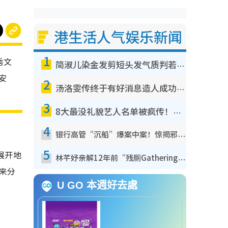
港生活人气娱乐新闻
1
秀文
简淑儿染金发剪短头发气质判若两人！吓坏老公麦大力都认不出：“你做什么？”
安
2
汤洛雯传终于有好消息造人成功！两大细节曝孕味极浓引猜测：大肚婆先会咁！
3
8大最没礼貌艺人名单被疯传！网友揭发明星真面目，一致数落这一位是无品天花板？
4
银行高管“沉船”爆案中案！惊揭邪教洗脑操控卖淫被吞600万，幕后黑手讲多错多
5
展开地
林芊妤亲解12年前“残厕Gathering”真相！高层解约一句话重创尊严，至今拒返TVB
来分
U GO 本週好去處