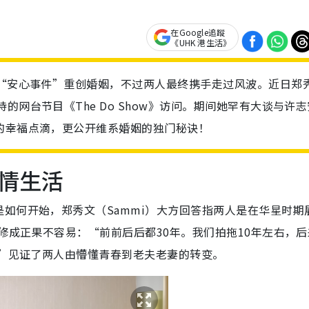
在Google追蹤
《UHK 港生活》
现“安心事件”重创婚姻，不过两人最终携手走过风波。近日郑
的网台节目《The Do Show》访问。期间她罕有大谈与许志
的幸福点滴，更公开维系婚姻的独门秘诀！
情生活
如何开始，郑秀文（Sammi）大方回答指两人是在华星时期
修成正果不容易：“前前后后都30年。我们拍拖10年左右，后
。”见证了两人由懵懂青春到老夫老妻的转变。