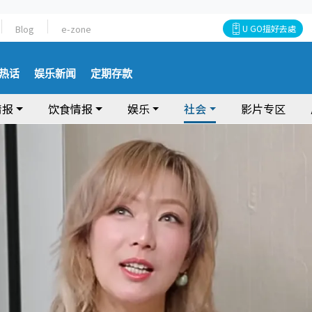
Blog
e-zone
U GO搵好去處
热话
娱乐新闻
定期存款
情报
饮食情报
娱乐
社会
影片专区