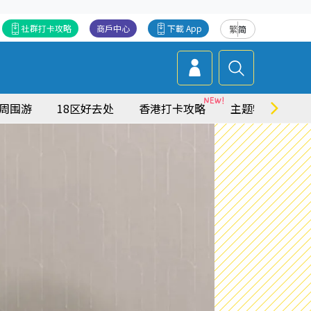
社群打卡攻略
商戶中心
下載 App
繁
简
周围游
18区好去处
香港打卡攻略
主题特集