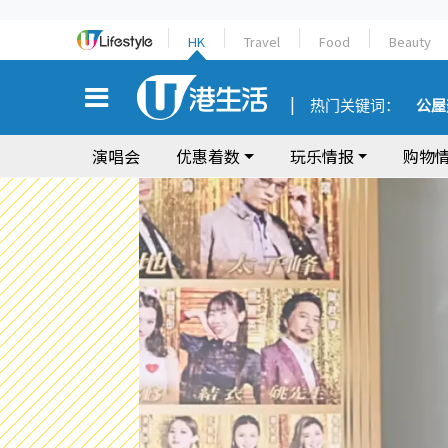
HK
Travel
Food
Beauty
热门关键词：
公屋
演唱会
优惠着数
玩乐情报
购物