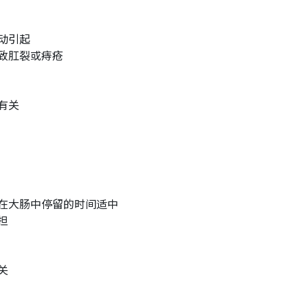
动引起
致肛裂或痔疮
有关
在大肠中停留的时间适中
担
关