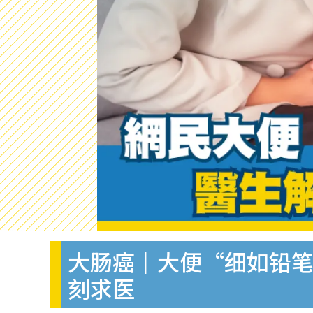
大肠癌｜大便“细如铅笔”
刻求医