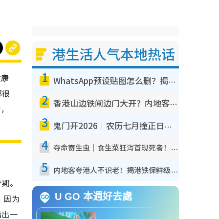
港生活人气本地热话
1
健康
WhatsApp预设贴图怎么删？揭秘1招“反向操作”还原简洁界面 附3步实测教程
那很
2
香港山边铁闸边门大开？内地客困惑意义何在！网友神回复：这种叫法理性防御
常，
3
鬼门开2026｜农历七月撞正日全食特别邪？专家警告切忌做一事！揭4大禁忌+2招保平安
4
夺命寄生虫｜食生菜狂泻首现死者！疫潮恶化录1.8万宗病例 揭洗菜3大谬误
5
内地客夸港人不识老！揭港铁保鲜级冷气 港人求放过：别投诉
疗期。
U GO 本週好去處
，因为
指出一