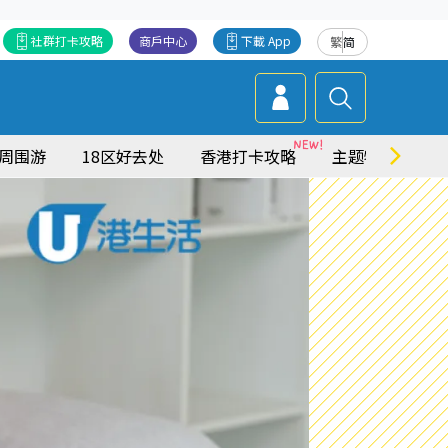
社群打卡攻略
商戶中心
下載 App
繁
简
周围游
18区好去处
香港打卡攻略
主题特集