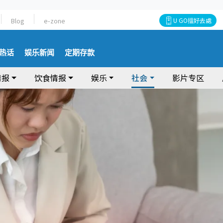
Blog
e-zone
U GO搵好去處
热话
娱乐新闻
定期存款
情报
饮食情报
娱乐
社会
影片专区