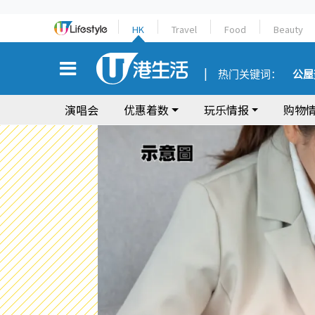
HK
Travel
Food
Beauty
热门关键词：
公屋
演唱会
优惠着数
玩乐情报
购物