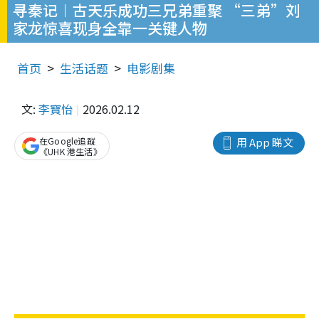
寻秦记︱古天乐成功三兄弟重聚 “三弟”刘
家龙惊喜现身全靠一关键人物
首页
生活话题
电影剧集
文:
李寶怡
2026.02.12
在Google追蹤
用 App 睇文
《UHK 港生活》