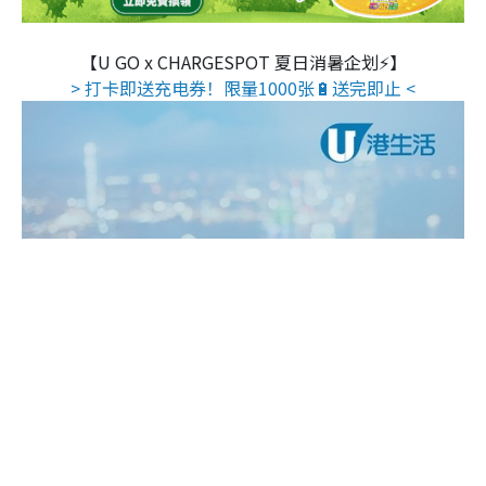
【U GO x CHARGESPOT 夏日消暑企划⚡】
> 打卡即送充电券！限量1000张🔋送完即止 <