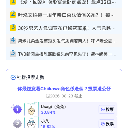
《爱·回家》隐形富豪卧虎藏龙！盘点12位财气逼人的有钱艺人：这位美女3亿身家不愁做
2
叶泓文拍拖一周年亲口否认情侣关系？！被质疑感情造假竟称GM“普通同事”
3
30岁男艺人低调宣布已秘密离巢！人气急跌变失踪人口：“这几年过得并不容易”
4
简淑儿染金发剪短头发气质判若两人！吓坏老公麦大力都认不出：“你做什么？”
5
TVB新闻主播陈嘉欣镜头前罕见失守！遭林超英一句话突袭吓坏当场大笑