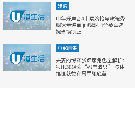
娱乐
中年好声音4｜蔡婉怡穿旗袍秀
腿迷晕评审 伸腿想加分被车婉
婉当场制止
电影剧集
夫妻的博弈张颖康角色全解析：
狠甩30磅演“妈宝渣男” 肢体
搞怪获赞有周星驰底蕴