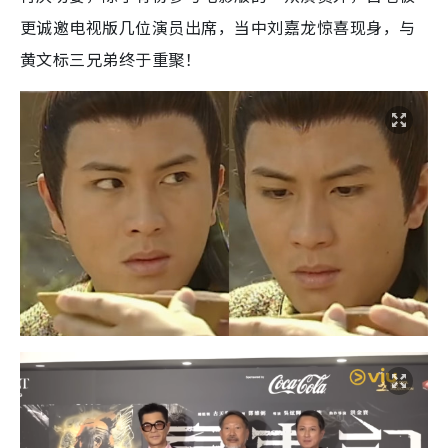
更诚邀电视版几位演员出席，当中刘嘉龙惊喜现身，与
黄文标三兄弟终于重聚！