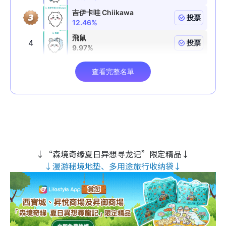
↓“森境奇缘夏日异想寻龙记”限定精品↓
↓漫游秘境地垫、多用途旅行收纳袋↓