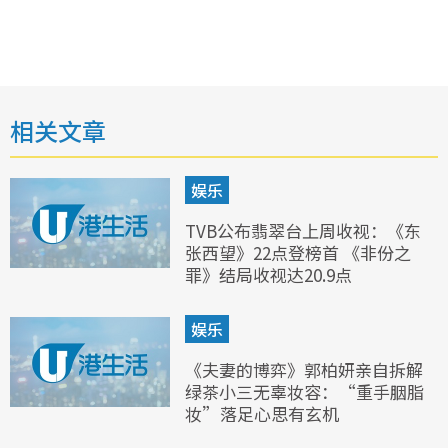
相关文章
娱乐
TVB公布翡翠台上周收视：《东
张西望》22点登榜首 《非份之
罪》结局收视达20.9点
娱乐
《夫妻的博弈》郭柏妍亲自拆解
绿茶小三无辜妆容：“重手胭脂
妆”落足心思有玄机