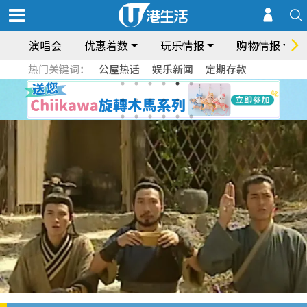
演唱会
优惠着数
玩乐情报
购物情报
热门关键词：
公屋热话
娱乐新闻
定期存款