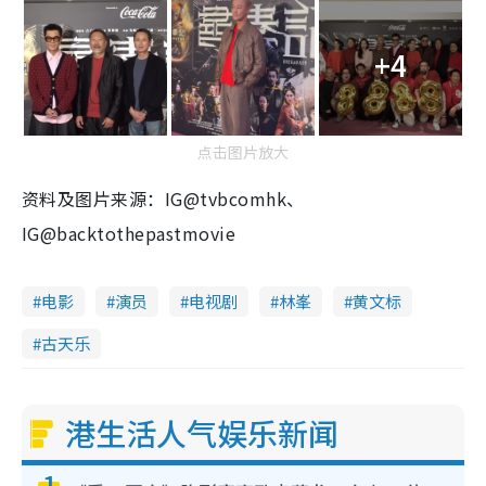
+4
点击图片放大
资料及图片来源：IG@tvbcomhk、
IG@backtothepastmovie
电影
演员
电视剧
林峯
黄文标
古天乐
港生活人气娱乐新闻
1