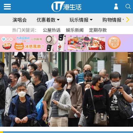
演唱会
优惠着数
玩乐情报
购物情报
热门关键词：
公屋热话
娱乐新闻
定期存款