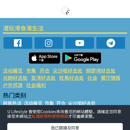
港玩港食港生活
活动展览
市集
开仓
尖沙咀好去处
铜锣湾好去处
元朗好去处
荃湾好去处
旺角好去处
社会
餐厅情报
户外郊游
社会福利
热门类别
网民热话
活动展览
市集
开仓
尖沙咀好去处
铜锣湾好去处
元朗好去处
荃湾好去处
旺角好去处
社会
U Lifestyle 會使用Cookies來改善您的網站體驗，請確定您同意
接受本網站之
私隱政策和使用條款
才可繼續瀏覽。
餐厅情报
户外郊游
热门标签
我已閱讀及同意