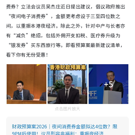
费券？立法会议员吴杰庄近日提出建议，倡议政府推出
“夜间电子消费券”，金额更考虑设于三至四位数之
间，以重振本港夜经济。除此之外，针对中产与长者亦
有“减负”绝招，包括外佣开支扣税、医疗券升级为
“银发券”买东西旅行等。即看预算案最新建议清单，
看下你有无份受惠！
+5
点击图片放大
财政预算案2026｜夜间消费券金额拟达4位数？限
9PM后使用！议员形容非福利：重振夜经济