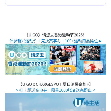
《U GO》请您去香港运动节2026！
体验新兴运动💦＋竞技赛事💪＋100+运动用品摊位🔥
【U GO x CHARGESPOT 夏日消暑企划⚡】
> 打卡即送充电券！限量1000张🔋送完即止 <