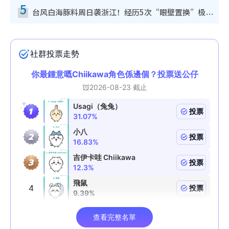
5
台风白海豚料周日袭浙江！经历5次“眼壁置换”极罕见 成登陆内地最长途台风