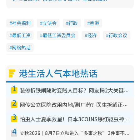
社会福利
立法会
行政
香港
最低工资
最低工资委员会
经济
行政会议
网络热话
港生活人气本地热话
1
装修拆铁闸随时变贼人目标？网友揭2大关键用途：装新款等于白装？附新旧铁闸分别
2
网传公立医院改用内地/副厂药？医生拆解正副厂分别，揭4类人换药随时出事
3
怕虫人士夏季救星！日本3COINS爆红驱虫神器$45起 1招“全程免触碰”轻松搞定小强
4
立秋2026｜8月7日立秋进入“多事之秋” 3件事不可做！专家教6招开运 清杂物／钱包纳气接好运