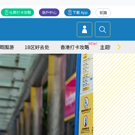
社群打卡攻略
商戶中心
下載 App
繁
简
周围游
18区好去处
香港打卡攻略
主题特集