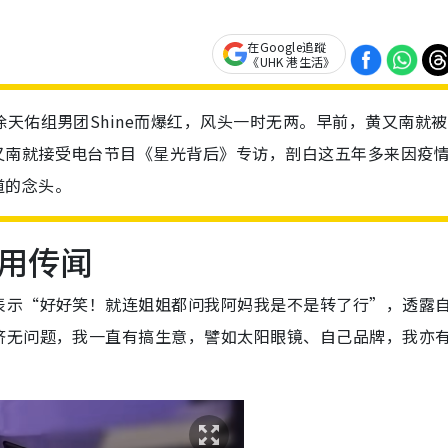
在Google追蹤
《UHK 港生活》
天佑组男团Shine而爆红，风头一时无两。早前，黄又南就
又南就接受电台节目《星光背后》专访，剖白这五年多来因疫
道的念头。
用传闻
表示“好好笑！就连姐姐都问我阿妈我是不是转了行”，透露
济无问题，我一直有搞生意，譬如太阳眼镜、自己品牌，我亦