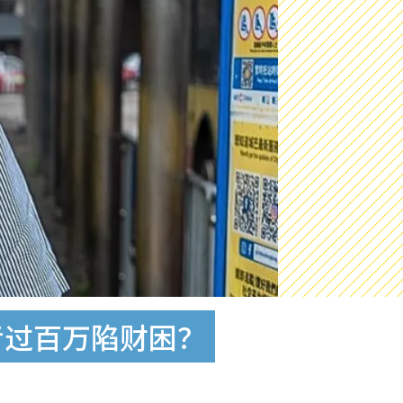
亏过百万陷财困？