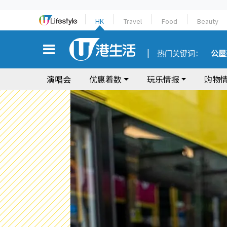
HK
Travel
Food
Beauty
热门关键词：
公屋
演唱会
优惠着数
玩乐情报
购物