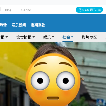
Blog
e-zone
U GO搵好去處
热话
娱乐新闻
定期存款
情报
饮食情报
娱乐
社会
影片专区