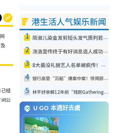
港生活人气娱乐新闻
1
被网
简淑儿染金发剪短头发气质判若两人！吓坏老公麦大力都认不出：“你做什么？”
情及
2
汤洛雯传终于有好消息造人成功！两大细节曝孕味极浓引猜测：大肚婆先会咁！
3
8大最没礼貌艺人名单被疯传！网友揭发明星真面目，一致数落这一位是无品天花板？
4
银行高管“沉船”爆案中案！惊揭邪教洗脑操控卖淫被吞600万，幕后黑手讲多错多
5
自己经
林芊妤亲解12年前“残厕Gathering”真相！高层解约一句话重创尊严，至今拒返TVB
有间公
U GO 本週好去處