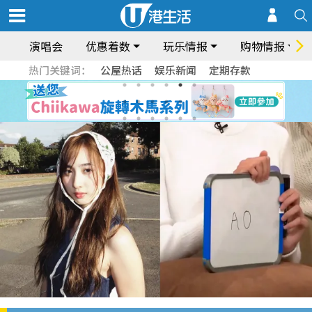
演唱会
优惠着数
玩乐情报
购物情报
热门关键词：
公屋热话
娱乐新闻
定期存款