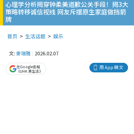
心理学分析揭穿钟柔美道歉公关手段！揭3大
策略转移诚信视线 网友斥摆原生家庭做挡箭
牌
首页
生活话题
娱乐
文:
麥瑞雅
2026.02.07
在Google追蹤
用 App 睇文
《UHK 港生活》