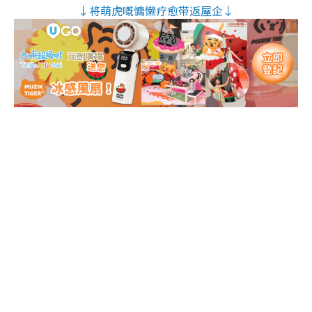
↓将萌虎嘅慵懒疗愈带返屋企↓