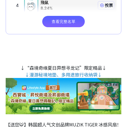
↓“森境奇缘夏日异想寻龙记”限定精品↓
↓漫游秘境地垫、多用途旅行收纳袋↓
【送您🐯】韩国超人气文创品牌MUZIK TIGER 冰感风扇！