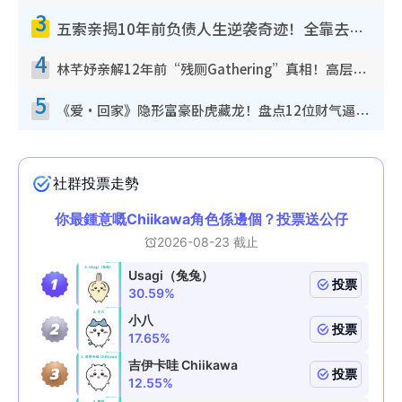
3
五索亲揭10年前负债人生逆袭奇迹！全靠去一地方转运后即遇上马先生
4
林芊妤亲解12年前“残厕Gathering”真相！高层解约一句话重创尊严，至今拒返TVB
5
《爱·回家》隐形富豪卧虎藏龙！盘点12位财气逼人的有钱艺人：这位美女3亿身家不愁做