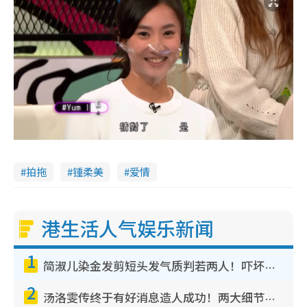
拍拖
锺柔美
爱情
港生活人气娱乐新闻
1
简淑儿染金发剪短头发气质判若两人！吓坏老公麦大力都认不出：“你做什么？”
2
汤洛雯传终于有好消息造人成功！两大细节曝孕味极浓引猜测：大肚婆先会咁！