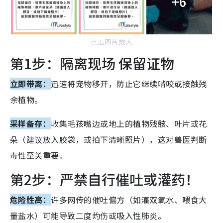
+6
点击图片放大
第1步：隔离现场 保留证物
立即带离：
迅速将宠物移开，防止它继续啃咬或接触残
余植物。
采样备存：
收集毛孩嘴边或地上的植物残骸、叶片或花
朵（建议放入胶袋，或拍下清晰照片），这对兽医判断
毒性至关重要。
第2步：严禁自行催吐或灌药！
危险性高：
许多网传的催吐偏方（如灌双氧水、喂食大
量盐水）可能导致二度灼伤或吸入性肺炎。