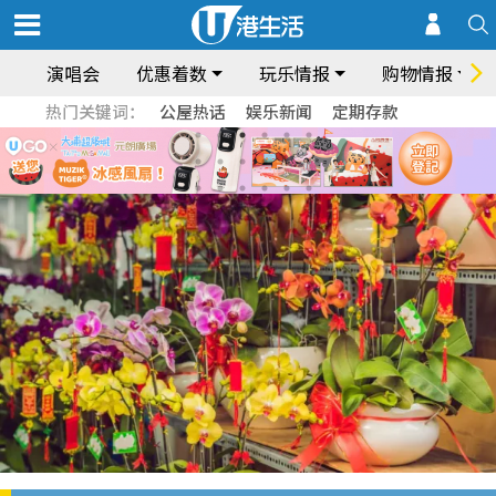
演唱会
优惠着数
玩乐情报
购物情报
热门关键词：
公屋热话
娱乐新闻
定期存款