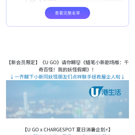
【新会员限定】《U GO》请你睇👹《蜡笔小新剧场版：千
奇百怪！我的妖怪假期》！
↓一齐睇下小新同妖怪朋友们点样联手拯救屋企人啦↓
【U GO x CHARGESPOT 夏日消暑企划⚡】