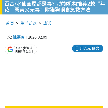
百合/水仙全屋都是毒？动物机构推荐2款“年
花”既美又无毒！附猫狗误食急救方法
首页
生活话题
热话
文:
陳嘉蕙
2026.02.09
在Google追蹤
用 App 睇文
《UHK 港生活》