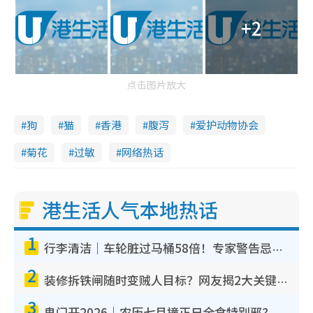
+2
点击图片放大
狗
猫
香港
腹泻
爱护动物协会
菊花
过敏
网络热话
港生活人气本地热话
1
行李清洁｜车轮脏过马桶58倍！专家警告忌用酒精擦 教1招免脏手除菌
2
装修拆铁闸随时变贼人目标？网友揭2大关键用途：装新款等于白装？附新旧铁闸分别
3