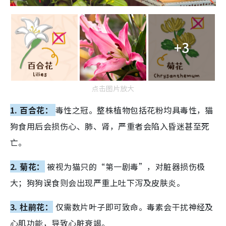
+3
点击图片放大
1. 百合花：
毒性之冠。整株植物包括花粉均具毒性，猫
狗食用后会损伤心、肺、肾，严重者会陷入昏迷甚至死
亡。
2. 菊花：
被视为猫只的“第一剧毒”，对脏器损伤极
大；狗狗误食则会出现严重上吐下泻及皮肤炎。
3. 杜鹃花：
仅需数片叶子即可致命。毒素会干扰神经及
心肌功能，导致心脏衰竭。