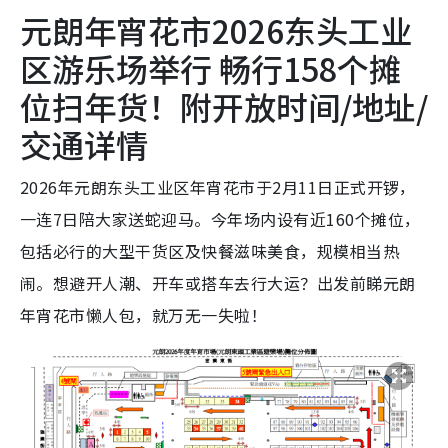
元朗年宵花市2026东头工业
区游乐场举行 畅行158个摊
位扫年货！附开放时间/地址/
交通详情
2026年元朗东头工业区年宵花市于2月11日正式开锣，
一连7日陪大家送蛇迎马。今年场内设有近160个摊位，
包括必行的大型干货区及快餐滋味美食，规模相当热
闹。想避开人潮、开车或搭车去行大运？出发前睇元朗
年宵花市懒人包，就万无一失啦！