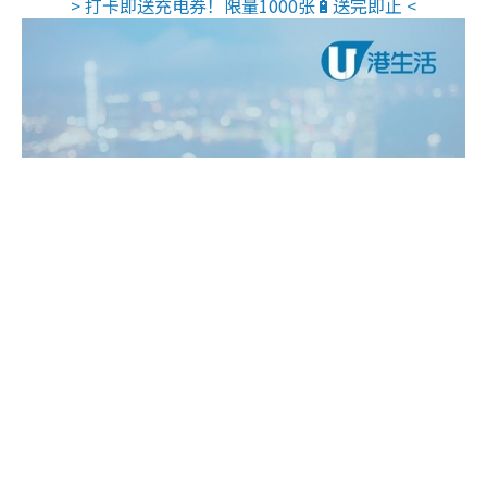
> 打卡即送充电券！限量1000张🔋送完即止 <