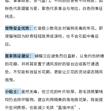
临、事事顺意、贵气盈门。不同颜色更有不同祝愿，如
粉色代表甜蜜与爱，紫色代表事业与地位，白色则象征
纯洁。
宠物安全优势：
它是极少数完全对猫狗无毒的年花。即
使猫咪因为好奇轻轻拨弄或误咬，也不会引起中毒反
应。
居家陈设建议：
蝴蝶兰应避免烈日直射，以免灼伤娇嫩
的花瓣，并将其安置于通风良好的窗台边或客厅通透
处，不仅能有效延长花期，更能让兰花的灵动姿态随风
摇曳。
小贴士：
虽然无毒，但兰花的叶片较厚，若毛孩频繁啃
咬仍会损坏植物。建议利用精美的落地高花架，既能提
升空间质感，也能减少毛孩“直接冲击”。