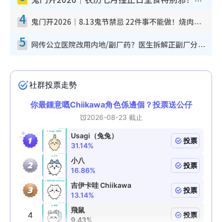
鬼门开2026｜农历七月撞正日全食特别邪？专家警告切忌做一事！揭4大禁忌+2招保平安
4
鬼门开2026｜8.13鬼节禁忌 22件事不能做！烧肉、刺身要少食？半夜勿吹口哨/打给个电话
5
网传公立医院改用内地/副厂药？医生拆解正副厂分别，揭4类人换药随时出事