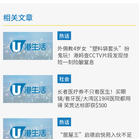
相关文章
热话
外佣教4岁女“塑料袋套头”扮
鬼玩！港妈查CCTV片段发现惊
险一刻险酿窒息
社会
长者医疗券不只看医生！买眼
镜/看牙医/大湾区19间医院都用
得 奖赏达标即获$500
热话
“居屋王”启德启悦苑入伙不足