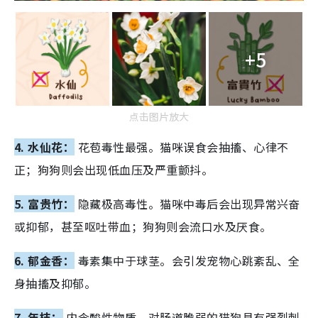
+5
点击图片放大
4. 水仙花：
花苞毒性最强。猫咪误食会抽搐、心律不
正；狗狗则会出现低血压及严重颤抖。
5. 富贵竹：
隐藏极高毒性。猫咪中毒后会出现异常兴奋
或抑郁，甚至呕吐带血；狗狗则会流口水及厌食。
6. 郁金香：
毒素集中于球茎。会引发宠物心跳紊乱、全
身抽搐及抑郁。
7. 年桔：
内含酸性物质，对肠道脆弱的猫狗具有强烈刺