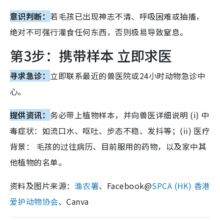
意识判断：
若毛孩已出现神志不清、呼吸困难或抽搐，
绝对不可强行灌食任何东西，否则极易导致窒息。
第3步：携带样本 立即求医
寻求急诊：
立即联系最近的兽医院或24小时动物急诊中
心。
提供资讯：
务必带上植物样本，并向兽医详细说明 (i) 中
毒症状：如流口水、呕吐、步态不稳、发抖等；(ii) 医疗
背景： 毛孩的过往病历、目前服用的药物，以及家中其
他植物的名单。
资料及图片来源：
渔农署
、Facebook@
SPCA (HK) 香港
爱护动物协会
、Canva