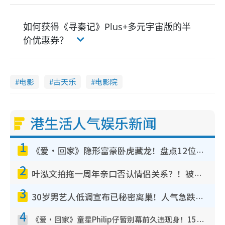
如何获得《寻秦记》Plus+多元宇宙版的半
价优惠券？
电影
古天乐
电影院
港生活人气娱乐新闻
1
《爱·回家》隐形富豪卧虎藏龙！盘点12位财气逼人的有钱艺人：这位美女3亿身家不愁做
2
叶泓文拍拖一周年亲口否认情侣关系？！被质疑感情造假竟称GM“普通同事”
3
30岁男艺人低调宣布已秘密离巢！人气急跌变失踪人口：“这几年过得并不容易”
4
《爱·回家》童星Philip仔暂别幕前久违现身！15岁近况暴风成长长高变帅气少年