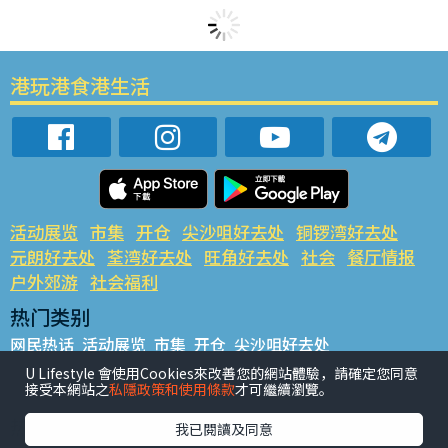
港玩港食港生活
活动展览
市集
开仓
尖沙咀好去处
铜锣湾好去处
元朗好去处
荃湾好去处
旺角好去处
社会
餐厅情报
户外郊游
社会福利
热门类别
网民热话
活动展览
市集
开仓
尖沙咀好去处
铜锣湾好去处
元朗好去处
荃湾好去处
旺角好去处
社会
U Lifestyle 會使用Cookies來改善您的網站體驗，請確定您同意
接受本網站之
私隱政策和使用條款
才可繼續瀏覽。
餐厅情报
户外郊游
热门标签
我已閱讀及同意