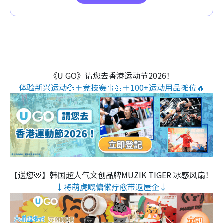
《U GO》请您去香港运动节2026！
体验新兴运动💦＋竞技赛事💪＋100+运动用品摊位🔥
【送您🐯】韩国超人气文创品牌MUZIK TIGER 冰感风扇！
↓将萌虎嘅慵懒疗愈带返屋企↓