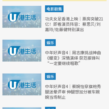
电影剧集
功夫女足香港上映｜票房突破21
亿！即看演员阵容：蔡思贝/刘
嘉玲/佐藤健特别演出
娱乐
中年好声音4｜周志康挑战神曲
《蝶变》深情演绎 获范振锋叫
“一定要继续唱歌”
娱乐
中年好声音4｜蔡婉怡穿旗袍秀
腿迷晕评审 伸腿想加分被车婉
婉当场制止