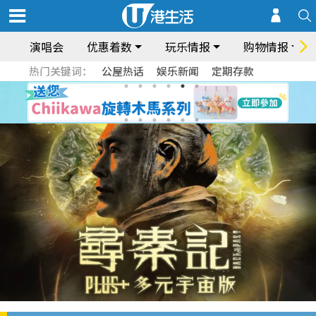
演唱会
优惠着数
玩乐情报
购物情报
热门关键词：
公屋热话
娱乐新闻
定期存款