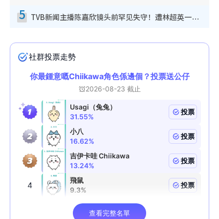
5
TVB新闻主播陈嘉欣镜头前罕见失守！遭林超英一句话突袭吓坏当场大笑