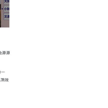
位）
四绿文曲星注意事项
催旺方法：摆放红色文昌塔
6. 正北方：六白武曲星（驿马/权
力位）
六白注意事项
催旺方法：可放三只麒麟化
解三煞
会源源
吉星催旺篇（大财、偏财、喜
庆）
的一
7. 正东方：八白左辅星（副财
化煞效
位）
八白财星注意事项
催旺方法：以火通关 放红色
物品