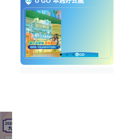
二黑禁忌及注意事项
U GO 本週好去處
化解方法：过年后去洗牙或
做身体检查
3. 正西方：三碧禄存星（是非
位）
三碧禁忌及注意事项
化解方法：主用红色 写解字
化解难题
4. 西南方：七赤破军星（破财
位）
七赤禁忌及注意事项
化解方法：以水泄金 放安忍
水冷却七赤
中性/功能星篇（催旺事业与变
动）
5. 东北方：四绿文曲星（文昌