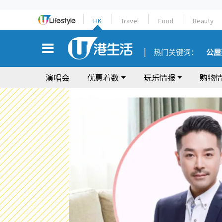
HK
Travel
Food
Beauty
热门关键词：
公屋
演唱会
优惠着数
玩乐情报
购物