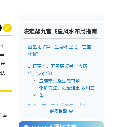
陈定帮九宫飞星风水布局指南
为今
凶星化解篇（宜静不宜动，首重
正南
化解）
设未
1. 正南方：五黄廉贞星（大病
农历
位、灾难位）
五黄禁忌及注意事项
化解方法：以金泄土 多用白
色
2. 西北方：二黑病符星（小病
位）
正南
二黑禁忌及注意事项