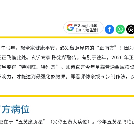
在Google追蹤
《UHK 港生活》
 丙午马年，想全家健康平安，必须留意屋内的“正南方”！因
飞临此处。玄学专家 陈定帮警告，有别于往年，2026 年
病星变得“特别旺、特别恶”。师傅直言今年单靠普通金属摆
响力，才能达到最强化煞效果。即看师傅亲授 6 步制作法，
南方病位
隐患在于“五黄廉贞星”（又称五黄大病位）。今年五黄星飞临