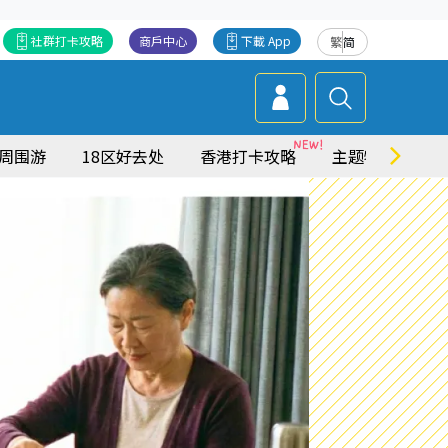
社群打卡攻略
商戶中心
下載 App
繁
简
周围游
18区好去处
香港打卡攻略
主题特集