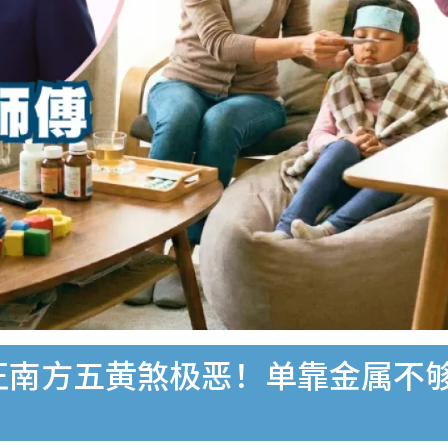
︱正南方五黄煞极恶！单靠金属不