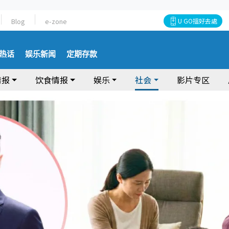
Blog
e-zone
U GO搵好去處
热话
娱乐新闻
定期存款
情报
饮食情报
娱乐
社会
影片专区