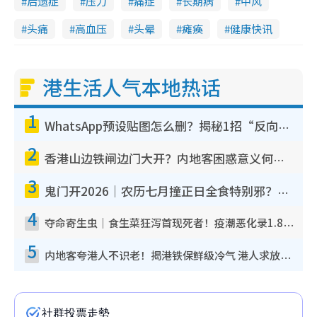
后遗症
压力
痛症
长期病
中风
头痛
高血压
头晕
瘫痪
健康快讯
港生活人气本地热话
1
WhatsApp预设贴图怎么删？揭秘1招“反向操作”还原简洁界面 附3步实测教程
2
香港山边铁闸边门大开？内地客困惑意义何在！网友神回复：这种叫法理性防御
3
鬼门开2026｜农历七月撞正日全食特别邪？专家警告切忌做一事！揭4大禁忌+2招保平安
4
夺命寄生虫｜食生菜狂泻首现死者！疫潮恶化录1.8万宗病例 揭洗菜3大谬误
5
内地客夸港人不识老！揭港铁保鲜级冷气 港人求放过：别投诉