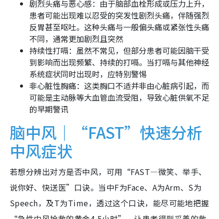
剧烈头痛与恶心感：由于脑部血栓形成或压力上升，
患者可能出现难以忍受的突发性剧烈头痛，伴随强烈
反胃甚至呕吐。这种头痛与一般偏头痛或紧张性头痛
不同，通常更加剧烈且突然
持续性打嗝：虽然不常见，但部分患者可能因脑干受
到影响而出现频繁、持续的打嗝。当打嗝与其他神经
系统症状同时出现时，应特别警惕
非心脏性胸痛：这类胸口不适并非由心脏病引起，而
可能是主动脉等大血管血流受阻，导致心脏供氧不足
的早期警讯
脑中风｜“FAST”快速分析
中风症状
若想分辨出对方是否中风，可用“FAST—微笑、举手、
说你好、快送医”口诀。当中F为Face、A为Arm、S为
Speech，及T为Time，透过这个口诀，能尽可能地把握
“急性中风抢救的黄金4.5小时”，让患者得到妥善的救