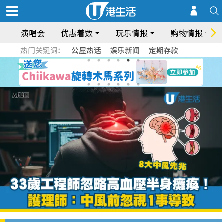
演唱会
优惠着数
玩乐情报
购物情报
热门关键词：
公屋热话
娱乐新闻
定期存款