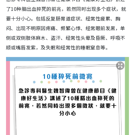
了10种脑出血猝死的前兆，若然同时出现多个症状，就
要十分小心。包括反复肠胃道症状、经常性疲累、胸
闷、出现不明原因疼痛、频繁心悸、经常眼前发黑，单
侧或双侧肢体麻木、盗汗、经常性头晕及昏厥、呼吸不
顺或嘴唇发紫，及失眠和经常性的睡眠窒息等。