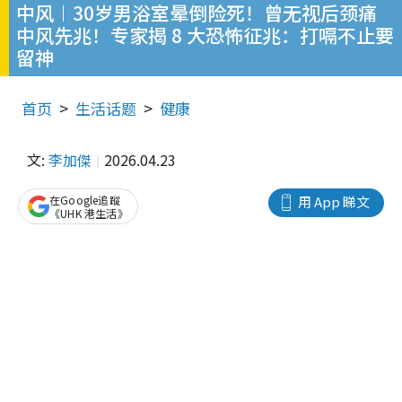
中风︱30岁男浴室晕倒险死！曾无视后颈痛
中风先兆！专家揭 8 大恐怖征兆：打嗝不止要
留神
首页
生活话题
健康
文:
李加傑
2026.04.23
在Google追蹤
用 App 睇文
《UHK 港生活》