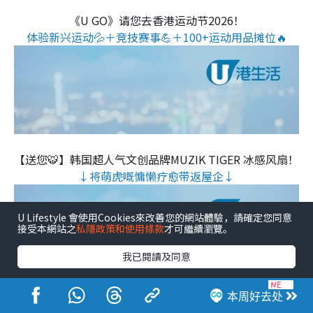
《U GO》请您去香港运动节2026！
体验新兴运动💦＋竞技赛事💪＋100+运动用品摊位🔥
【送您🐯】韩国超人气文创品牌MUZIK TIGER 冰感风扇！
↓将萌虎嘅慵懒疗愈带返屋企↓
U Lifestyle 會使用Cookies來改善您的網站體驗，請確定您同意
接受本網站之
私隱政策和使用條款
才可繼續瀏覽。
我已閱讀及同意
本周好去处