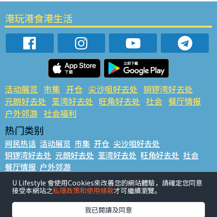
港玩港食港生活
活动展览
市集
开仓
尖沙咀好去处
铜锣湾好去处
元朗好去处
荃湾好去处
旺角好去处
社会
餐厅情报
户外郊游
社会福利
热门类别
网民热话
活动展览
市集
开仓
尖沙咀好去处
铜锣湾好去处
元朗好去处
荃湾好去处
旺角好去处
社会
餐厅情报
户外郊游
热门标签
U Lifestyle 會使用Cookies來改善您的網站體驗，請確定您同意
接受本網站之
私隱政策和使用條款
才可繼續瀏覽。
#UGO揾好去处
#人气活动推介
#美食社群热话
#亲子玩乐好去处
#ULifestyle应用程式
#限时抢
我已閱讀及同意