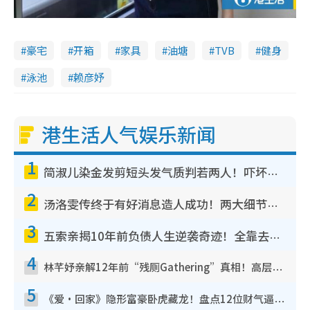
豪宅
开箱
家具
油塘
TVB
健身
泳池
赖彦妤
港生活人气娱乐新闻
1
简淑儿染金发剪短头发气质判若两人！吓坏老公麦大力都认不出：“你做什么？”
2
汤洛雯传终于有好消息造人成功！两大细节曝孕味极浓引猜测：大肚婆先会咁！
3
五索亲揭10年前负债人生逆袭奇迹！全靠去一地方转运后即遇上马先生
4
林芊妤亲解12年前“残厕Gathering”真相！高层解约一句话重创尊严，至今拒返TVB
5
《爱·回家》隐形富豪卧虎藏龙！盘点12位财气逼人的有钱艺人：这位美女3亿身家不愁做