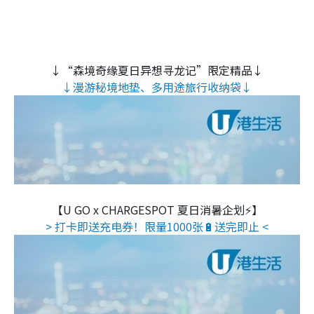
↓“森境奇缘夏日异想寻龙记”限定精品↓
↓漫游秘境地垫、多用途旅行收纳袋↓
【U GO x CHARGESPOT 夏日消暑企划⚡】
> 打卡即送充电券！限量1000张🔋送完即止 <