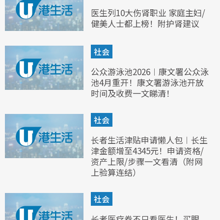
医生列10大伤肾职业 家庭主妇/
健美人士都上榜！附护肾建议
社会
公众游泳池2026︱康文署公众泳
池4月重开！康文署游泳池开放
时间及收费一文睇清！
社会
长者生活津贴申请懒人包︱长生
津金额增至4345元！申请资格/
资产上限/步骤一文看清（附网
上验算连结）
社会
长者医疗券不只看医生！买眼