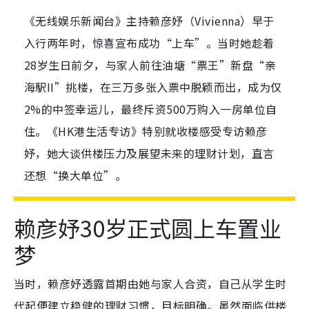
《无线娱乐新闻台》主持赖彦妤（Vivienna）早于
入行两年时，惊喜宣布成功“上车”。当时她趁着
28岁生日前夕，与家人前往油塘“票王”新盘“亲
海駅II”挑楼，在三万多张入票中脱颖而出，成为仅
2%的中签幸运儿，最终斥资500万购入一房单位自
住。《HK港生活专访》特别就收楼感受专访赖彦
妤，她大谈供楼压力及展望未来的理财计划，直言
还想“换大单位”。
赖彦妤30岁正式圆上车置业
梦
当时，赖彦妤透露首期由她与家人合资，自己从学生时
代起便建立稳健的理财习惯，目标明确。虽然面临供楼