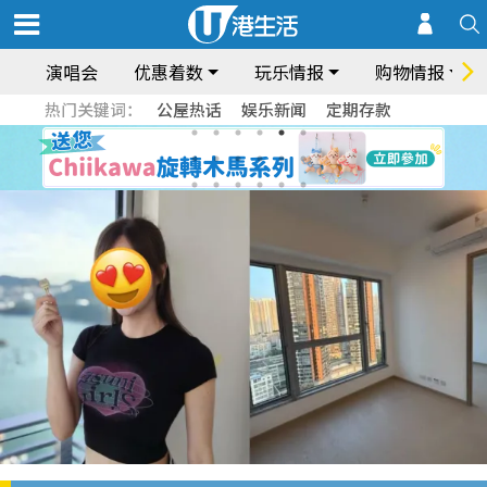
演唱会
优惠着数
玩乐情报
购物情报
热门关键词：
公屋热话
娱乐新闻
定期存款