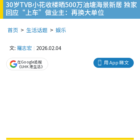
30岁TVB小花收楼晒500万油塘海景新居 独家
回应“上车”做业主：再换大单位
首页
生活话题
娱乐
文:
羅志宏
2026.02.04
在Google追蹤
用 App 睇文
《UHK 港生活》