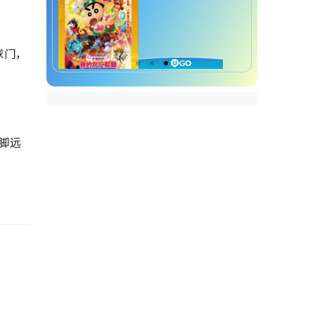
球门，
脚远
。