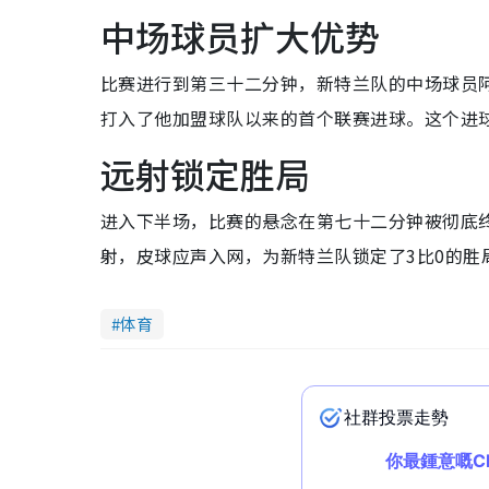
中场球员扩大优势
比赛进行到第三十二分钟，新特兰队的中场球员阿比迪
打入了他加盟球队以来的首个联赛进球。这个进球
远射锁定胜局
进入下半场，比赛的悬念在第七十二分钟被彻底终
射，皮球应声入网，为新特兰队锁定了3比0的
体育