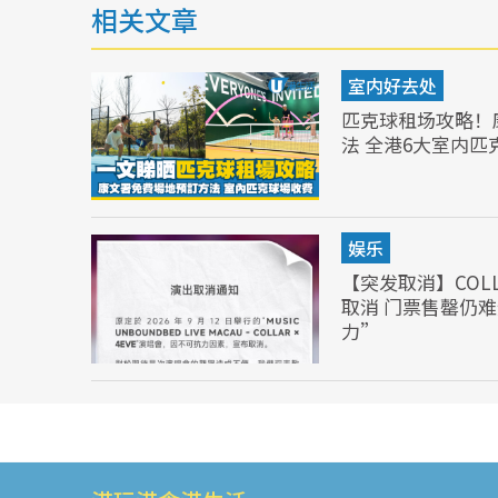
相关文章
室内好去处
匹克球租场攻略！
法 全港6大室内匹
娱乐
【突发取消】COLL
取消 门票售罄仍
力”