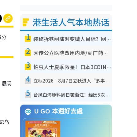
港生活人气本地热话
1
积分
装修拆铁闸随时变贼人目标？网友揭2大关键用途：装新款等于白装？附新旧铁闸分别
2
网传公立医院改用内地/副厂药？医生拆解正副厂分别，揭4类人换药随时出事
3
怕虫人士夏季救星！日本3COINS爆红驱虫神器$45起 1招“全程免触碰”轻松搞定小强
4
立秋2026｜8月7日立秋进入“多事之秋” 3件事不可做！专家教6招开运 清杂物／钱包纳气接好运
，展现
5
台风白海豚料周日袭浙江！经历5次“眼壁置换”极罕见 成登陆内地最长途台风
U GO 本週好去處
一记乌