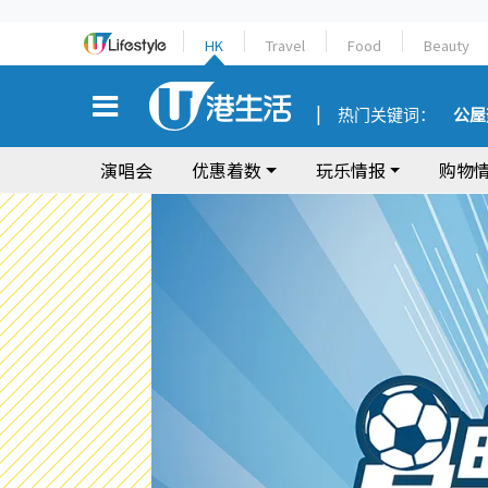
HK
Travel
Food
Beauty
热门关键词：
公屋
演唱会
优惠着数
玩乐情报
购物