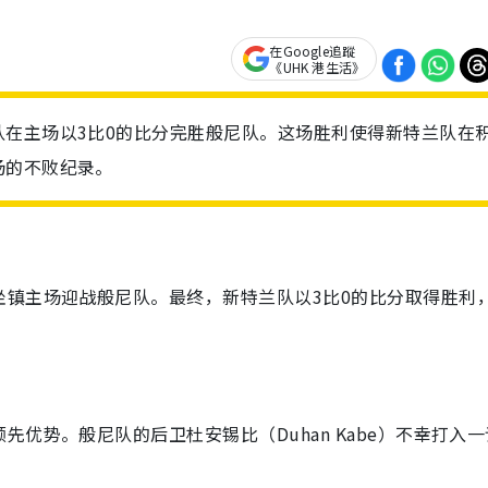
在Google追蹤
《UHK 港生活》
在主场以3比0的比分完胜般尼队。这场胜利使得新特兰队在
场的不败纪录。
坐镇主场迎战般尼队。最终，新特兰队以3比0的比分取得胜利
优势。般尼队的后卫杜安锡比（Duhan Kabe）不幸打入
。