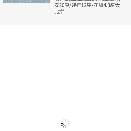
安20厘/建行12厘/花旗4.3厘大
比拼