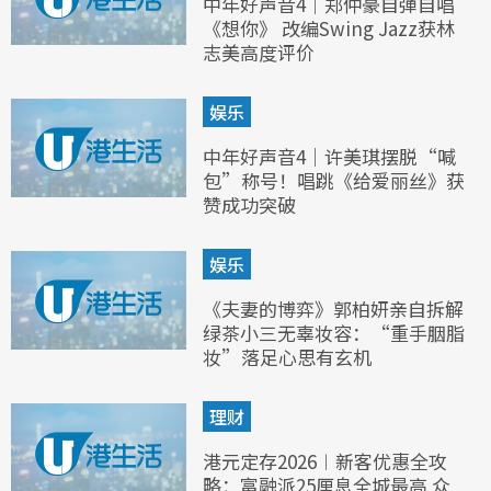
中年好声音4｜郑仲豪自弹自唱
《想你》 改编Swing Jazz获林
志美高度评价
娱乐
中年好声音4｜许美琪摆脱“喊
包”称号！唱跳《给爱丽丝》获
赞成功突破
娱乐
《夫妻的博弈》郭柏妍亲自拆解
绿茶小三无辜妆容：“重手胭脂
妆”落足心思有玄机
理财
港元定存2026︱新客优惠全攻
略：富融派25厘息全城最高 众