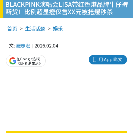
BLACKPINK演唱会LISA带红香港品牌牛仔裤
断货！比例超显瘦仅售XX元被抢爆秒杀
首页
生活话题
娱乐
文:
羅志宏
2026.02.04
在Google追蹤
用 App 睇文
《UHK 港生活》