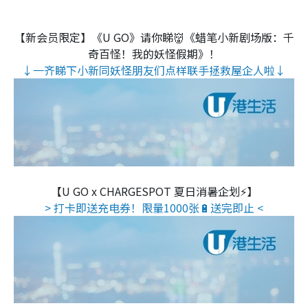
【新会员限定】《U GO》请你睇👹《蜡笔小新剧场版：千
奇百怪！我的妖怪假期》！
↓一齐睇下小新同妖怪朋友们点样联手拯救屋企人啦↓
【U GO x CHARGESPOT 夏日消暑企划⚡】
> 打卡即送充电券！限量1000张🔋送完即止 <