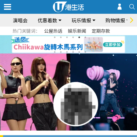
演唱会
优惠着数
玩乐情报
购物情报
热门关键词：
公屋热话
娱乐新闻
定期存款