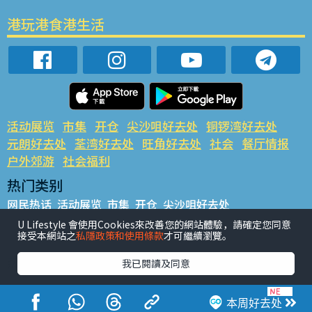
港玩港食港生活
活动展览
市集
开仓
尖沙咀好去处
铜锣湾好去处
元朗好去处
荃湾好去处
旺角好去处
社会
餐厅情报
户外郊游
社会福利
热门类别
网民热话
活动展览
市集
开仓
尖沙咀好去处
铜锣湾好去处
元朗好去处
荃湾好去处
旺角好去处
社会
U Lifestyle 會使用Cookies來改善您的網站體驗，請確定您同意
接受本網站之
私隱政策和使用條款
才可繼續瀏覽。
餐厅情报
户外郊游
热门标签
我已閱讀及同意
#UGO揾好去处
#人气活动推介
#美食社群热话
#亲子玩乐好去处
#ULifestyle应用程式
#限时抢
本周好去处