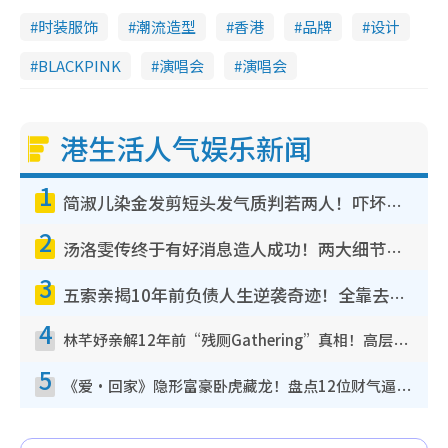
时装服饰
潮流造型
香港
品牌
设计
BLACKPINK
演唱会
演唱会
港生活人气娱乐新闻
1
简淑儿染金发剪短头发气质判若两人！吓坏老公麦大力都认不出：“你做什么？”
2
汤洛雯传终于有好消息造人成功！两大细节曝孕味极浓引猜测：大肚婆先会咁！
3
五索亲揭10年前负债人生逆袭奇迹！全靠去一地方转运后即遇上马先生
4
林芊妤亲解12年前“残厕Gathering”真相！高层解约一句话重创尊严，至今拒返TVB
5
《爱·回家》隐形富豪卧虎藏龙！盘点12位财气逼人的有钱艺人：这位美女3亿身家不愁做