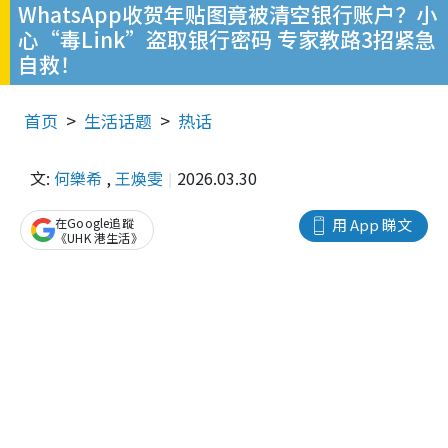
WhatsApp收贺年贴图竟被清空银行账户？小
心“毒Link”盗取银行密码 专家教路3招紧急
自救！
首页
生活话题
热话
文:
何樂希
,
王煥雯
2026.03.30
在Google追蹤
用 App 睇文
《UHK 港生活》