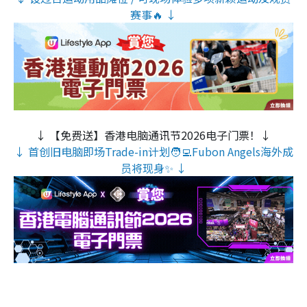
赛事🔥 ↓
↓ 【免费送】香港电脑通讯节2026电子门票！↓
↓ 首创旧电脑即场Trade-in计划🧑‍💻Fubon Angels海外成
员将现身✨ ↓