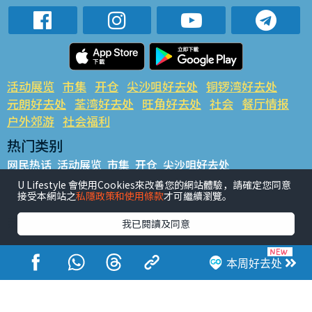
活动展览
市集
开仓
尖沙咀好去处
铜锣湾好去处
元朗好去处
荃湾好去处
旺角好去处
社会
餐厅情报
户外郊游
社会福利
热门类别
网民热话
活动展览
市集
开仓
尖沙咀好去处
铜锣湾好去处
元朗好去处
荃湾好去处
旺角好去处
社会
U Lifestyle 會使用Cookies來改善您的網站體驗，請確定您同意
接受本網站之
私隱政策和使用條款
才可繼續瀏覽。
餐厅情报
户外郊游
热门标签
我已閱讀及同意
#UGO揾好去处
#人气活动推介
#美食社群热话
#亲子玩乐好去处
#ULifestyle应用程式
#限时抢
本周好去处
#UJetso礼物放送
#ULifestyle商户中心
#著数
#网络热话
香港经济日报版权所有©2026