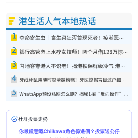
港生活人气本地热话
1
夺命寄生虫｜食生菜狂泻首现死者！疫潮恶化录1.8万宗病例 揭洗菜3大谬误
2
银行高管恋上水疗女技师！两个月借128万惊觉“沉船”沉落火海 揭背后疑似邪教操控卖淫
3
内地客夸港人不识老！揭港铁保鲜级冷气 港人求放过：别投诉
4
牙线棒乱用随时越清越糟糕！牙医惊揭盲目过户细菌恐致蛀牙：这种才是日常真保养
5
WhatsApp预设贴图怎么删？揭秘1招“反向操作”还原简洁界面 附3步实测教程