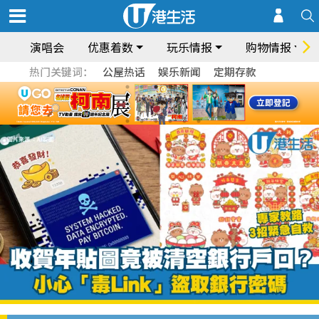
演唱会
优惠着数
玩乐情报
购物情报
热门关键词：
公屋热话
娱乐新闻
定期存款