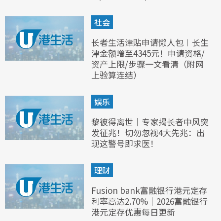
社会
长者生活津贴申请懒人包︱长生
津金额增至4345元！申请资格/
资产上限/步骤一文看清（附网
上验算连结）
娱乐
黎彼得离世｜专家揭长者中风突
发征兆！切勿忽视4大先兆：出
现这警号即求医！
理财
Fusion bank富融银行港元定存
利率高达2.70%｜2026富融银行
港元定存优惠每日更新