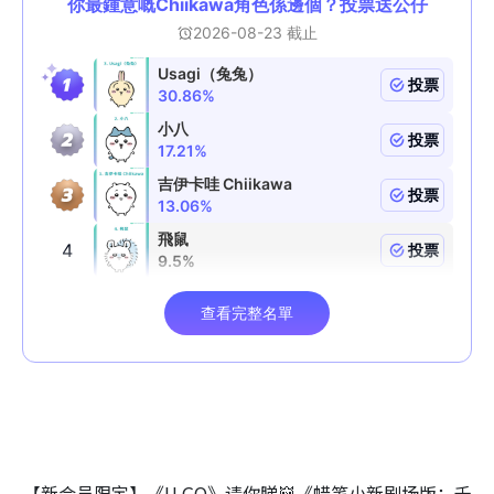
【新会员限定】《U GO》请你睇👹《蜡笔小新剧场版：千