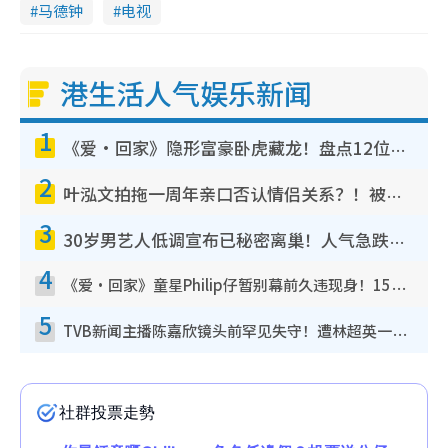
马德钟
电视
港生活人气娱乐新闻
1
《爱·回家》隐形富豪卧虎藏龙！盘点12位财气逼人的有钱艺人：这位美女3亿身家不愁做
2
叶泓文拍拖一周年亲口否认情侣关系？！被质疑感情造假竟称GM“普通同事”
3
30岁男艺人低调宣布已秘密离巢！人气急跌变失踪人口：“这几年过得并不容易”
4
《爱·回家》童星Philip仔暂别幕前久违现身！15岁近况暴风成长长高变帅气少年
5
TVB新闻主播陈嘉欣镜头前罕见失守！遭林超英一句话突袭吓坏当场大笑