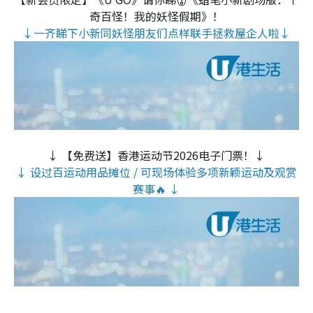
奇百怪！我的妖怪假期》！
↓一齐睇下小新同妖怪朋友们点样联手拯救屋企人啦↓
↓ 【免费送】香港运动节2026电子门票！↓
↓ 设过百运动用品摊位 / 可现场体验多项新颖运动及观赏
赛事🔥 ↓