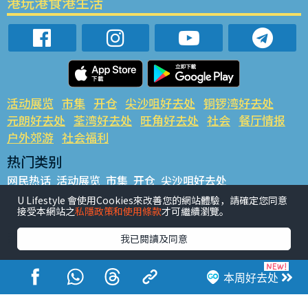
港玩港食港生活
活动展览
市集
开仓
尖沙咀好去处
铜锣湾好去处
元朗好去处
荃湾好去处
旺角好去处
社会
餐厅情报
户外郊游
社会福利
热门类别
网民热话
活动展览
市集
开仓
尖沙咀好去处
铜锣湾好去处
元朗好去处
荃湾好去处
旺角好去处
社会
U Lifestyle 會使用Cookies來改善您的網站體驗，請確定您同意
接受本網站之
私隱政策和使用條款
才可繼續瀏覽。
餐厅情报
户外郊游
热门标签
我已閱讀及同意
#UGO揾好去处
#人气活动推介
#美食社群热话
#亲子玩乐好去处
#ULifestyle应用程式
#限时抢
本周好去处
#UJetso礼物放送
#ULifestyle商户中心
#著数
#网络热话