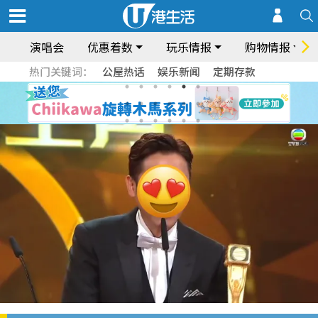
演唱会
优惠着数
玩乐情报
购物情报
热门关键词：
公屋热话
娱乐新闻
定期存款