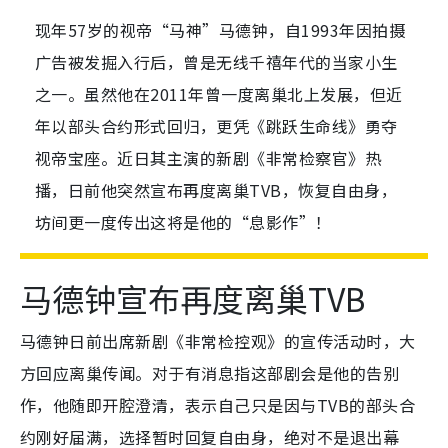
现年57岁的视帝“马神”马德钟，自1993年因拍摄
广告被发掘入行后，曾是无线千禧年代的当家小生
之一。虽然他在2011年曾一度离巢北上发展，但近
年以部头合约形式回归，更凭《跳跃生命线》勇夺
视帝宝座。近日其主演的新剧《非常检察官》热
播，日前他突然宣布再度离巢TVB，恢复自由身，
坊间更一度传出这将是他的“息影作”！
马德钟宣布再度离巢TVB
马德钟日前出席新剧《非常检控观》的宣传活动时，大
方回应离巢传闻。对于有消息指这部剧会是他的告别
作，他随即开腔澄清，表示自己只是因与TVB的部头合
约刚好届满，选择暂时回复自由身，绝对不是退出幕