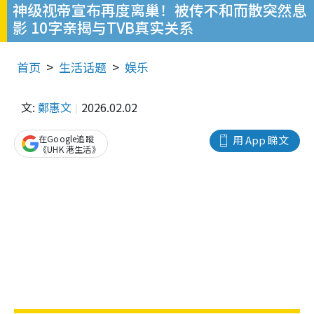
神级视帝宣布再度离巢！被传不和而散突然息
影 10字亲揭与TVB真实关系
首页
生活话题
娱乐
文:
鄭惠文
2026.02.02
在Google追蹤
用 App 睇文
《UHK 港生活》