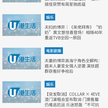
搞怪获赞有周星驰底蕴
娱乐
夫妇的博弈｜《呆佬拜寿》“奶
奶”黄文慧惊喜登场！相隔40年
重返TVB全因一原因
电影剧集
夫妻的博弈高海宁角色全解构：
癌末人妻变女强人逆袭 演技超
群获看好争视后
娱乐
【突发取消】COLLAR × 4EVE
澳门演唱会宣布取消 门票售罄
仍难逃厄运 乐迷怒轰“不可抗