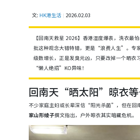
文:
HK港生活
2026.02.03
【回南天救星 2026】香港湿度爆表，洗衣
批这种观念大错特错，更是“浪费人生”。专
级数增长，正是发臭元凶，只要改掉一个晒衣习
“懒人绝招”KO异味！
回南天“晒太阳”晾衣等
不少家庭主妇或长辈深信“阳光杀菌”，但在回
家山形绫子
撰文指出，户外晾衣其实暗藏危机。