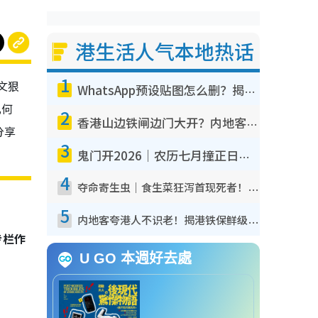
港生活人气本地热话
1
文狠
WhatsApp预设贴图怎么删？揭秘1招“反向操作”还原简洁界面 附3步实测教程
几何
2
香港山边铁闸边门大开？内地客困惑意义何在！网友神回复：这种叫法理性防御
分享
3
鬼门开2026｜农历七月撞正日全食特别邪？专家警告切忌做一事！揭4大禁忌+2招保平安
4
夺命寄生虫｜食生菜狂泻首现死者！疫潮恶化录1.8万宗病例 揭洗菜3大谬误
5
内地客夸港人不识老！揭港铁保鲜级冷气 港人求放过：别投诉
专栏作
U GO 本週好去處