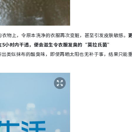
的衣物上，令原本洗净的衣服再次变脏，甚至引发皮肤敏感。
在5小时内干透，便会滋生令衣服发臭的“莫拉氏菌”
传出类似抹布的酸臭味，即使再晒太阳也无补于事，结果只能