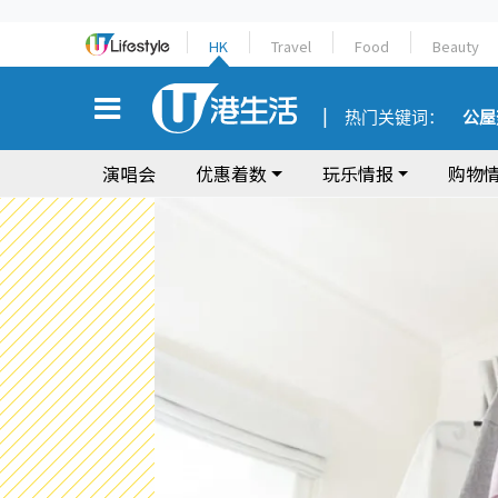
HK
Travel
Food
Beauty
热门关键词：
公屋
演唱会
优惠着数
玩乐情报
购物