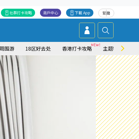
社群打卡攻略
商戶中心
下載 App
繁
简
周围游
18区好去处
香港打卡攻略
主题特集