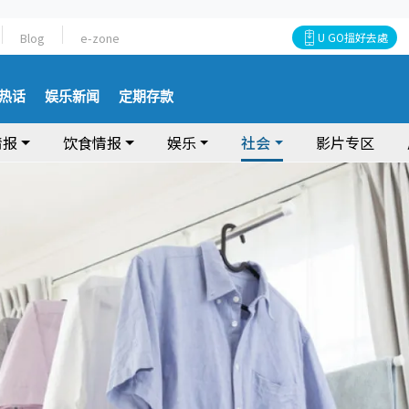
Blog
e-zone
U GO搵好去處
热话
娱乐新闻
定期存款
情报
饮食情报
娱乐
社会
影片专区