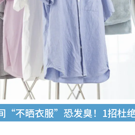
间“不晒衣服”恐发臭！1招杜绝