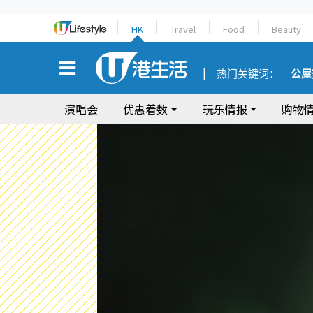
HK
Travel
Food
Beauty
热门关键词：
公屋
演唱会
优惠着数
玩乐情报
购物