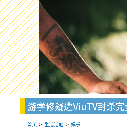
游学修疑遭ViuTV封杀
首页
生活话题
娱乐