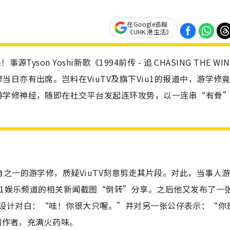
在Google追蹤
《UHK 港生活》
son Yoshi新歌《1994前传 - 追 CHASING THE WI
日亦有出席。岂料在ViuTV及旗下Viu1的报道中，游学修
游学修神经，随即在社交平台发起连环攻势，以一连串“有骨
之一的游学修，质疑ViuTV刻意剪走其片段。对此，当事人
u1娱乐频道的相关新闻截图“倒转”分享。之后他又发布了一
图，配上设计对白：“哇！你很大只喔。”并对另一张公仔表示：“你
创作者，充满火药味。