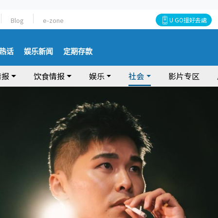
Blog
e-zone
U GO搵好去處
热话
娱乐新闻
定期存款
情报
饮食情报
娱乐
社会
影片专区