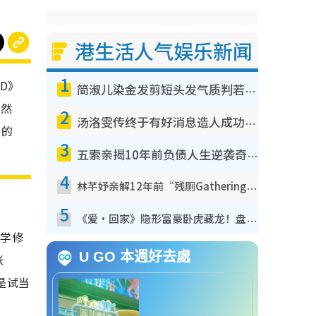
港生活人气娱乐新闻
1
ND》
简淑儿染金发剪短头发气质判若两人！吓坏老公麦大力都认不出：“你做什么？”
竟然
2
汤洛雯传终于有好消息造人成功！两大细节曝孕味极浓引猜测：大肚婆先会咁！
”的
3
五索亲揭10年前负债人生逆袭奇迹！全靠去一地方转运后即遇上马先生
4
林芊妤亲解12年前“残厕Gathering”真相！高层解约一句话重创尊严，至今拒返TVB
5
《爱·回家》隐形富豪卧虎藏龙！盘点12位财气逼人的有钱艺人：这位美女3亿身家不愁做
游学修
U GO 本週好去處
张
是试当