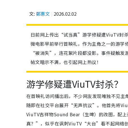
文:
鄭惠文
2026.02.02
日前网上传出“试当真”游学修疑遭ViuTV封杀！事源Ty
微电影早前举行首映礼，作为主角之一的游学修当
“被消失”，连花絮片段都没影。事件疑触发
帖文暗示不满，也引起网上热议！
游学修疑遭ViuTV封杀？
在首映礼访问播出后，不少网友发现唯独不见主角
随即在社交平台展开“无声抗议”。他首先将Vi
ViuTV吉祥物Sound Bear（生啤）的改
真？”，似乎在讽刺ViuTV“大台”看不起网络