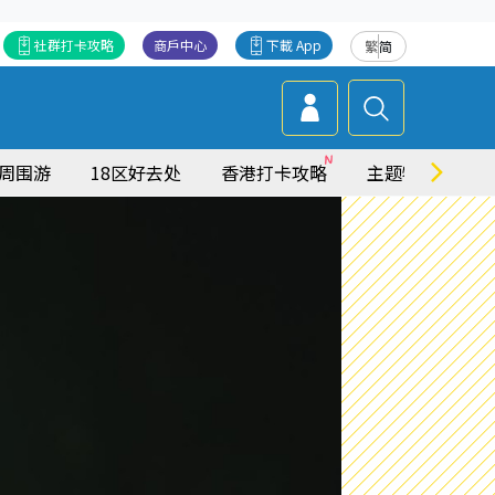
社群打卡攻略
商戶中心
下載 App
繁
简
周围游
18区好去处
香港打卡攻略
主题特集