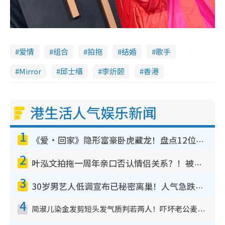
爱情
组合
拍拖
结婚
歌手
Mirror
邱士缙
李炘颐
香港
港生活人气娱乐新闻
1
《爱·回家》隐形富豪卧虎藏龙！盘点12位财气逼人的有钱艺人：这位美女3亿身家不愁做
2
叶泓文拍拖一周年亲口否认情侣关系？！被质疑感情造假竟称GM“普通同事”
3
30岁男艺人低调宣布已秘密离巢！人气急跌变失踪人口：“这几年过得并不容易”
4
简淑儿染金发剪短头发气质判若两人！吓坏老公麦大力都认不出：“你做什么？”