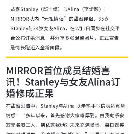
恭喜Stanley（邱士缙）与Alina（李炘颐）！
MIRROR队内“元祖情侣”的甜蜜伴侣、35岁
Stanley与34岁女友Alina，在2月1日同步在社交平
台公布订婚消息，并分享多张温馨照片，正式宣告
爱情长跑迈入全新阶段。
MIRROR首位成员结婚喜
讯！Stanley与女友Alina订
婚修成正果
在甜蜜公告中，Stanley与Alina 以亲笔手写信表达真挚
情感：“多年以来，首先感谢大家嘅厚爱。由我哋系寂
寂无名嘅二人，到依家我哋对未来充满憧憬，每日都笑