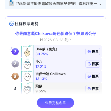
5
TVB新闻主播陈嘉欣镜头前罕见失守！遭林超英一句话突袭吓坏当场大笑