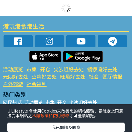
港玩港食港生活
活动展览
市集
开仓
尖沙咀好去处
铜锣湾好去处
元朗好去处
荃湾好去处
旺角好去处
社会
餐厅情报
户外郊游
社会福利
热门类别
网民热话
活动展览
市集
开仓
尖沙咀好去处
铜锣湾好去处
元朗好去处
荃湾好去处
旺角好去处
社会
U Lifestyle 會使用Cookies來改善您的網站體驗，請確定您同意
接受本網站之
私隱政策和使用條款
才可繼續瀏覽。
餐厅情报
户外郊游
热门标签
我已閱讀及同意