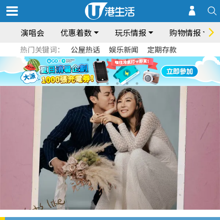
演唱会
优惠着数
玩乐情报
购物情报
热门关键词：
公屋热话
娱乐新闻
定期存款