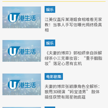
娱乐
江美仪直斥某港姐食相难看无家
教！当事人手写信曝光揭终极真
相
娱乐
《夫妻的博弈》郭柏妍亲自拆解
绿茶小三无辜妆容：“重手胭脂
妆”落足心思有玄机
电影剧集
夫妻的博弈张颖康角色全解析：
狠甩30磅演“妈宝渣男” 肢体
搞怪获赞有周星驰底蕴