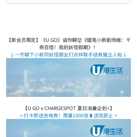
【新会员限定】《U GO》请你睇👹《蜡笔小新剧场版：千
奇百怪！我的妖怪假期》！
↓一齐睇下小新同妖怪朋友们点样联手拯救屋企人啦↓
【U GO x CHARGESPOT 夏日消暑企划⚡】
> 打卡即送充电券！限量1000张🔋送完即止 <