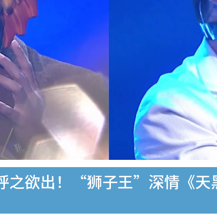
呼之欲出！“狮子王”深情《天