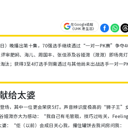
在Google追蹤
《UHK 港生活》
1日）晚播出第十集，70强选手继续透过“一对一PK赛”争夺4
位评审肥妈、海儿、周国丰、张佳添及谷娅溦（溦溦）即场亮灯
被淘汰；获得3至4灯选手则需透过与其他尚未出战选手一对一P
献给太婆
”登场，其中一位更会荣获5灯。声音辨识度极高的“狮子王”
谷娅溦亦大为感动：“我自己有毛管戙，技巧过咗关，Feelin
太婆：“佢（以前）会成日关心我，攞住罐饼去我间房问我：