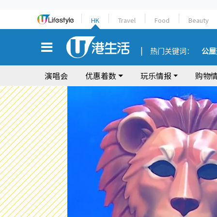
HK
Travel
Food
Beauty
热门关键词：
公屋
演唱会
优惠着数
玩乐情报
购物