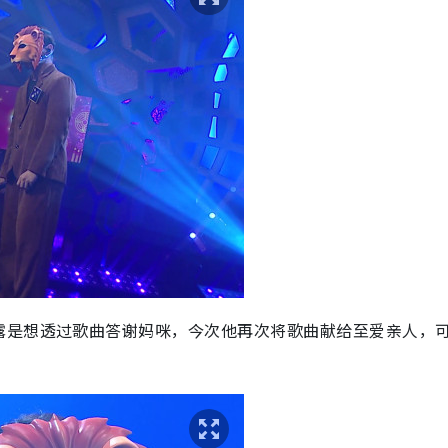
露是想透过歌曲答谢妈咪，今次他再次将歌曲献给至爱亲人，