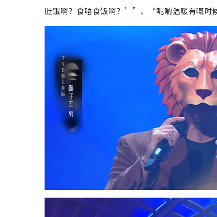
肚饿啊？食唔食饭啊？’”、“呢啲温暖有嘅时