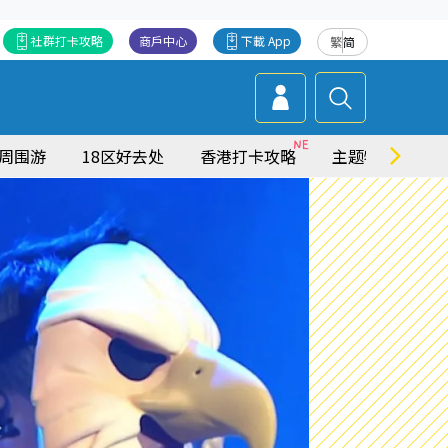
社群打卡攻略
商戶中心
下載 App
繁
简
周围游
18区好去处
香港打卡攻略
主题特集