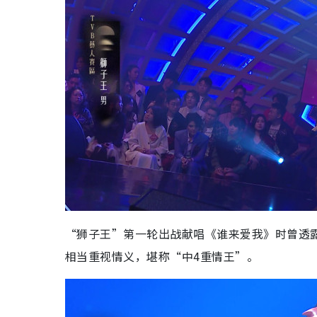
“狮子王”第一轮出战献唱《谁来爱我》时曾透
相当重视情义，堪称“中4重情王”。