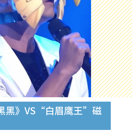
黑黑》VS“白眉鹰王”磁