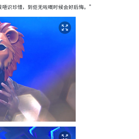
候唔识珍惜，到佢无咗嘅时候会好后悔。”