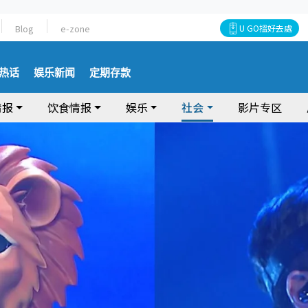
Blog
e-zone
U GO搵好去處
热话
娱乐新闻
定期存款
情报
饮食情报
娱乐
社会
影片专区