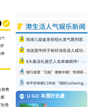
港生活人气娱乐新闻
1
0个
简淑儿染金发剪短头发气质判若两人！吓坏老公麦大力都认不出：“你做什么？”
评
2
汤洛雯传终于有好消息造人成功！两大细节曝孕味极浓引猜测：大肚婆先会咁！
K争
3
8大最没礼貌艺人名单被疯传！网友揭发明星真面目，一致数落这一位是无品天花板？
4
银行高管“沉船”爆案中案！惊揭邪教洗脑操控卖淫被吞600万，幕后黑手讲多错多
5
林芊妤亲解12年前“残厕Gathering”真相！高层解约一句话重创尊严，至今拒返TVB
女歌男
U GO 本週好去處
g都
‘肚唔