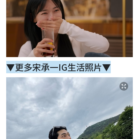
▼更多宋承一IG生活照片▼