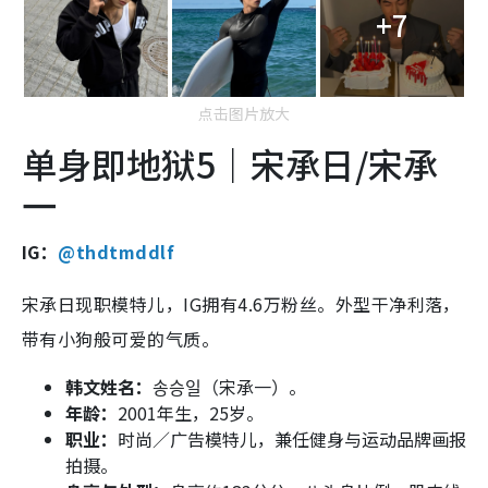
+7
点击图片放大
单身即地狱5｜宋承日/宋承
一
IG：
@thdtmddlf
宋承日现职模特儿，IG拥有4.6万粉丝。外型干净利落，
带有小狗般可爱的气质。
韩文姓名：
송승일（宋承一）。
年龄：
2001年生，25岁。
职业：
时尚／广告模特儿，兼任健身与运动品牌画报
拍摄。