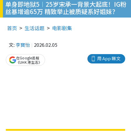
单身即地狱5︱25岁宋承一背景大起底！IG粉
丝暴增逾65万 精致举止被质疑系好姐妹？
首页
生活话题
电影剧集
文:
李寶怡
2026.02.05
在Google追蹤
用 App 睇文
《UHK 港生活》