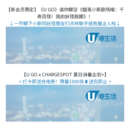
【新会员限定】《U GO》请你睇👹《蜡笔小新剧场版：千
奇百怪！我的妖怪假期》！
↓一齐睇下小新同妖怪朋友们点样联手拯救屋企人啦↓
【U GO x CHARGESPOT 夏日消暑企划⚡】
> 打卡即送充电券！限量1000张🔋送完即止 <