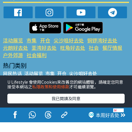
活动展览
市集
开仓
尖沙咀好去处
铜锣湾好去处
元朗好去处
荃湾好去处
旺角好去处
社会
餐厅情报
户外郊游
社会福利
热门类别
网民热话
活动展览
市集
开仓
尖沙咀好去处
铜锣湾好去处
元朗好去处
荃湾好去处
旺角好去处
社会
U Lifestyle 會使用Cookies來改善您的網站體驗，請確定您同意
接受本網站之
私隱政策和使用條款
才可繼續瀏覽。
餐厅情报
户外郊游
热门标签
我已閱讀及同意
#UGO揾好去处
#人气活动推介
#美食社群热话
#亲子玩乐好去处
#ULifestyle应用程式
#限时抢
本周好去处
#UJetso礼物放送
#ULifestyle商户中心
#著数
#网络热话