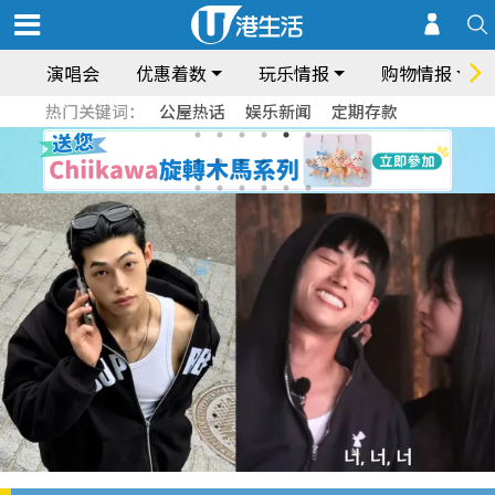
演唱会
优惠着数
玩乐情报
购物情报
热门关键词：
公屋热话
娱乐新闻
定期存款