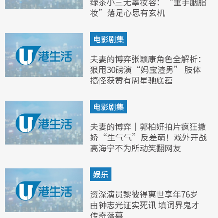
绿茶小三无辜妆容：“重手胭脂
妆”落足心思有玄机
电影剧集
夫妻的博弈张颖康角色全解析：
狠甩30磅演“妈宝渣男” 肢体
搞怪获赞有周星驰底蕴
电影剧集
夫妻的博弈｜郭柏妍拍片疯狂撒
娇“生气气”反差萌！戏外开战
高海宁不为所动笑翻网友
娱乐
资深演员黎彼得离世享年76岁
由钟志光证实死讯 填词界鬼才
传奇落幕