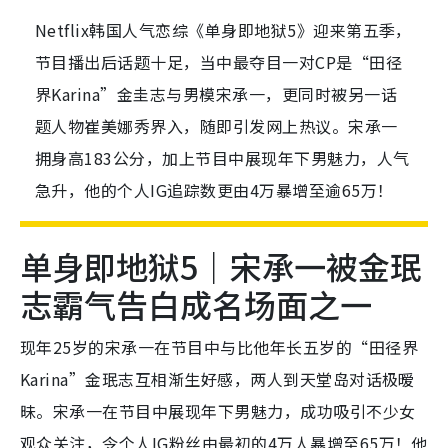
Netflix韩国人气恋综《单身即地狱5》迎来第五季，
节目播出后话题十足，当中最夺目一对CP是“田径
界Karina”金圭志与男模宋承一，更同时被另一话
题人物崔美娜秀界入，随即引发网上热议。宋承一
拥身高183公分，加上节目中展现年下男魅力，人气
急升，他的个人IG追踪数更由4万暴增至逾65万！
单身即地狱5｜宋承一被金珉
志霸气告白成名场面之一
现年25岁的宋承一在节目中与比他年长五岁的“田径界
Karina”金珉志互相渐生好感，两人到天堂岛对话极暧
昧。宋承一在节目中展现年下男魅力，成功吸引不少女
观众关注，令个人IG粉丝由最初的4万人暴增至65万！他