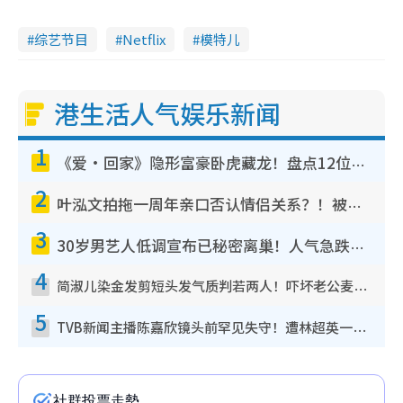
综艺节目
Netflix
模特儿
港生活人气娱乐新闻
1
《爱·回家》隐形富豪卧虎藏龙！盘点12位财气逼人的有钱艺人：这位美女3亿身家不愁做
2
叶泓文拍拖一周年亲口否认情侣关系？！被质疑感情造假竟称GM“普通同事”
3
30岁男艺人低调宣布已秘密离巢！人气急跌变失踪人口：“这几年过得并不容易”
4
简淑儿染金发剪短头发气质判若两人！吓坏老公麦大力都认不出：“你做什么？”
5
TVB新闻主播陈嘉欣镜头前罕见失守！遭林超英一句话突袭吓坏当场大笑